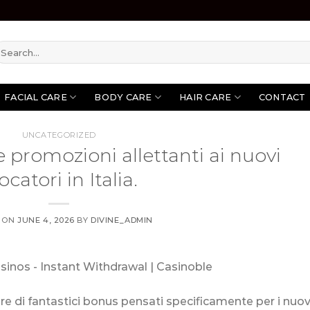
earch
r:
FACIAL CARE
BODY CARE
HAIR CARE
CONTACT
UNCATEGORIZED
e promozioni allettanti ai nuovi
ocatori in Italia.
 ON
JUNE 4, 2026
BY
DIVINE_ADMIN
are di fantastici bonus pensati specificamente per i nuov