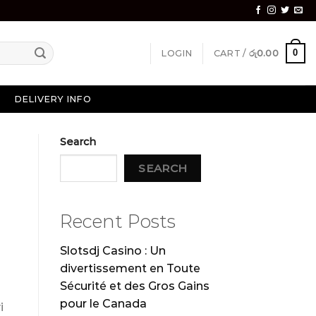
0
LOGIN
CART /
රු
0.00
DELIVERY INFO
Search
SEARCH
Recent Posts
Slotsdj Casino : Un
divertissement en Toute
Sécurité et des Gros Gains
pour le Canada
i