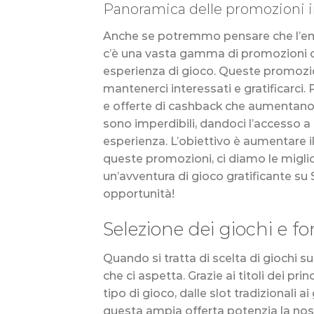
Panoramica delle promozioni i
Anche se potremmo pensare che l’emoz
c’è una vasta gamma di promozioni c
esperienza di gioco. Queste promozio
mantenerci interessati e gratificarci.
e offerte di cashback che aumentano l
sono imperdibili, dandoci l’accesso a
esperienza. L’obiettivo è aumentare il
queste promozioni, ci diamo le miglio
un’avventura di gioco gratificante su 
opportunità!
Selezione dei giochi e fo
Quando si tratta di scelta di giochi su
che ci aspetta. Grazie ai titoli dei pr
tipo di gioco, dalle slot tradizionali
questa ampia offerta potenzia la nos