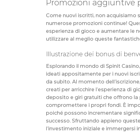
Promozioni aggiuntive pe
Come nuovi iscritti, non acquisiamo 
numerose promozioni continue! Quest
esperienza di gioco e aumentare le n
utilizzare al meglio queste fantastic
Illustrazione dei bonus di ben
Esplorando il mondo di Spinit Casino
ideati appositamente per i nuovi iscr
da subito. Al momento dell’iscrizione
creati per arricchire l’esperienza di
deposito e giri gratuiti che offrono la
compromettere i propri fondi. È impor
poiché possono incrementare significat
successo. Sfruttando appieno queste
l’investimento iniziale e immergersi