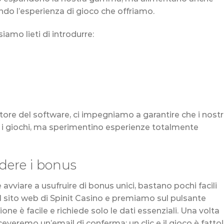
ando l’esperienza di gioco che offriamo.
iamo lieti di introdurre:
tore del software, ci impegniamo a garantire che i nostr
e i giochi, ma sperimentino esperienze totalmente
edere i bonus
 avviare a usufruire di bonus unici, bastano pochi facili
il sito web di Spinit Casino e premiamo sul pulsante
ione è facile e richiede solo le dati essenziali. Una volta
ceveremo un’email di conferma: un clic e il gioco è fatto!