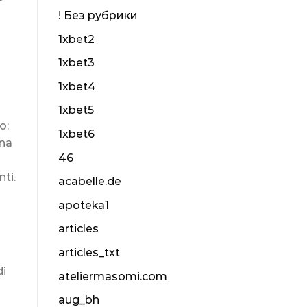
! Без рубрики
1xbet2
1xbet3
1xbet4
1xbet5
o:
1xbet6
ina
46
nti.
acabelle.de
apoteka1
articles
articles_txt
di
ateliermasomi.com
aug_bh