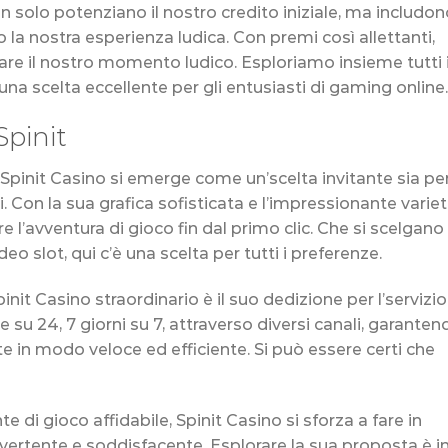
non solo potenziano il nostro credito iniziale, ma includo
la nostra esperienza ludica. Con premi così allettanti,
are il nostro momento ludico. Esploriamo insieme tutti 
 una scelta eccellente per gli entusiasti di gaming online.
Spinit
Spinit Casino si emerge come un’scelta invitante sia per
i. Con la sua grafica sofisticata e l’impressionante varie
e l’avventura di gioco fin dal primo clic. Che si scelgano 
deo slot, qui c’è una scelta per tutti i preferenze.
pinit Casino straordinario è il suo dedizione per l’servizio
 su 24, 7 giorni su 7, attraverso diversi canali, garanten
e in modo veloce ed efficiente. Si può essere certi che
 di gioco affidabile, Spinit Casino si sforza a fare in
vertente e soddisfacente. Esplorare la sua proposta è i