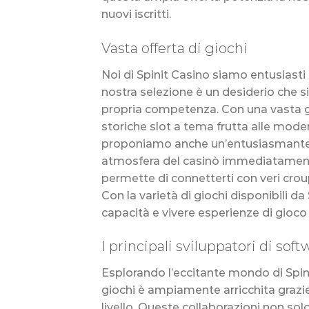
nuovi iscritti.
Vasta offerta di giochi
Noi di Spinit Casino siamo entusiasti del
nostra selezione è un desiderio che s
propria competenza. Con una vasta ga
storiche slot a tema frutta alle modern
proponiamo anche un’entusiasmante e
atmosfera del casinò immediatament
permette di connetterti con veri croupi
Con la varietà di giochi disponibili da 
capacità e vivere esperienze di gioco
I principali sviluppatori di soft
Esplorando l’eccitante mondo di Spinit
giochi è ampiamente arricchita grazie
livello. Queste collaborazioni non 