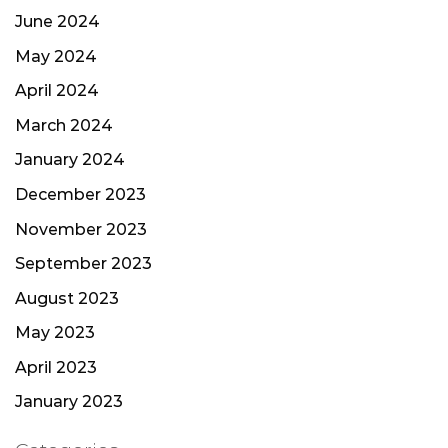
June 2024
May 2024
April 2024
March 2024
January 2024
December 2023
November 2023
September 2023
August 2023
May 2023
April 2023
January 2023