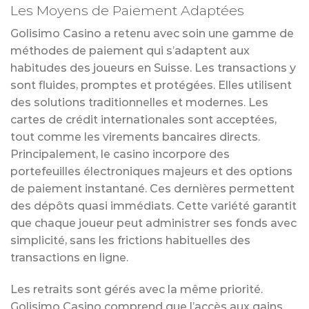
Les Moyens de Paiement Adaptées
Golisimo Casino a retenu avec soin une gamme de
méthodes de paiement qui s’adaptent aux
habitudes des joueurs en Suisse. Les transactions y
sont fluides, promptes et protégées. Elles utilisent
des solutions traditionnelles et modernes. Les
cartes de crédit internationales sont acceptées,
tout comme les virements bancaires directs.
Principalement, le casino incorpore des
portefeuilles électroniques majeurs et des options
de paiement instantané. Ces dernières permettent
des dépôts quasi immédiats. Cette variété garantit
que chaque joueur peut administrer ses fonds avec
simplicité, sans les frictions habituelles des
transactions en ligne.
Les retraits sont gérés avec la même priorité.
Golisimo Casino comprend que l’accès aux gains