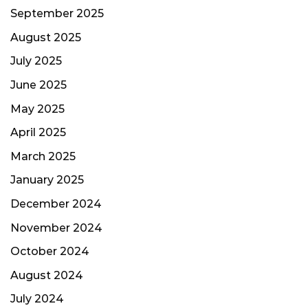
September 2025
August 2025
July 2025
June 2025
May 2025
April 2025
March 2025
January 2025
December 2024
November 2024
October 2024
August 2024
July 2024