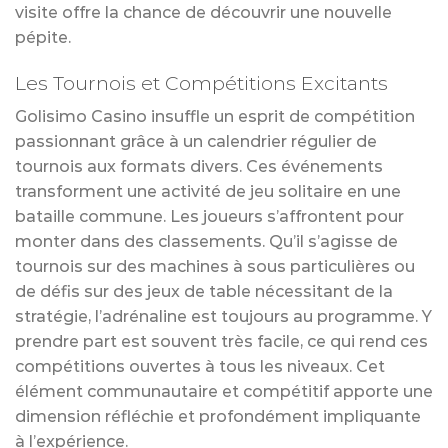
visite offre la chance de découvrir une nouvelle
pépite.
Les Tournois et Compétitions Excitants
Golisimo Casino insuffle un esprit de compétition
passionnant grâce à un calendrier régulier de
tournois aux formats divers. Ces événements
transforment une activité de jeu solitaire en une
bataille commune. Les joueurs s’affrontent pour
monter dans des classements. Qu’il s’agisse de
tournois sur des machines à sous particulières ou
de défis sur des jeux de table nécessitant de la
stratégie, l’adrénaline est toujours au programme. Y
prendre part est souvent très facile, ce qui rend ces
compétitions ouvertes à tous les niveaux. Cet
élément communautaire et compétitif apporte une
dimension réfléchie et profondément impliquante
à l’expérience.