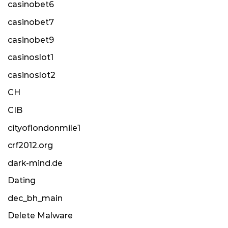
casinobet6
casinobet7
casinobet9
casinoslot1
casinoslot2
CH
CIB
cityoflondonmile1
crf2012.org
dark-mind.de
Dating
dec_bh_main
Delete Malware