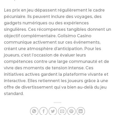
Les prix en jeu dépassent régulièrement le cadre
pécuniaire. Ils peuvent inclure des voyages, des
gadgets numériques ou des expériences
singulières. Ces récompenses tangibles donnent un
objectif complémentaire. Golisimo Casino
communique activement sur ces événements,
créant une atmosphère d’anticipation. Pour les
joueurs, c’est l’occasion de évaluer leurs
compétences contre une large communauté et de
vivre des moments de tension intense. Ces
initiatives actives gardent la plateforme vivante et
interactive. Elles retiennent les joueurs grâce à une
offre de divertissement qui va bien au-delà du jeu
standard.