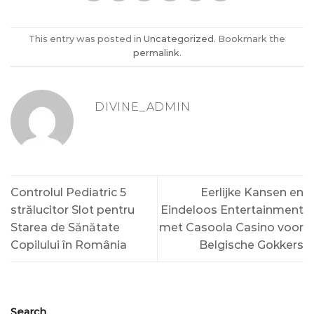
This entry was posted in
Uncategorized
. Bookmark the
permalink
.
DIVINE_ADMIN
Controlul Pediatric 5
Eerlijke Kansen en
strălucitor Slot pentru
Eindeloos Entertainment
Starea de Sănătate
met Casoola Casino voor
Copilului în România
Belgische Gokkers
Search