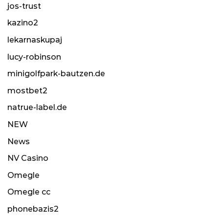
jos-trust
kazino2
lekarnaskupaj
lucy-robinson
minigolfpark-bautzen.de
mostbet2
natrue-label.de
NEW
News
NV Casino
Omegle
Omegle cc
phonebazis2