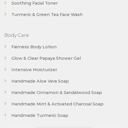
Soothing Facial Toner
Turmeric & Green Tea Face Wash
Body Care
Fairness Body Lotion
Glow & Clear Papaya Shower Gel
Intensive Moisturizer
Handmade Aloe Vera Soap
Handmade Cinnamon & Sandalwood Soap
Handmade Mint & Activated Charcoal Soap
Handmade Turmeric Soap