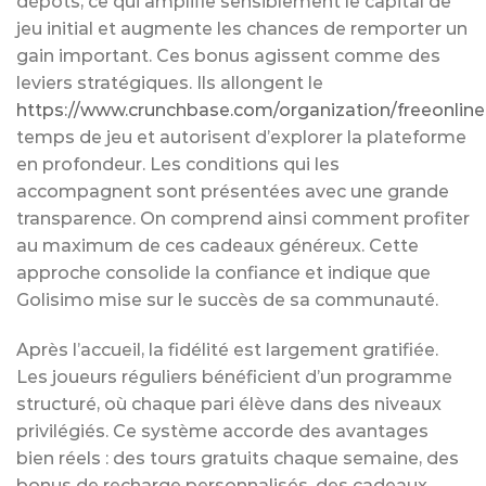
dépôts, ce qui amplifie sensiblement le capital de
jeu initial et augmente les chances de remporter un
gain important. Ces bonus agissent comme des
leviers stratégiques. Ils allongent le
https://www.crunchbase.com/organization/freeonline
temps de jeu et autorisent d’explorer la plateforme
en profondeur. Les conditions qui les
accompagnent sont présentées avec une grande
transparence. On comprend ainsi comment profiter
au maximum de ces cadeaux généreux. Cette
approche consolide la confiance et indique que
Golisimo mise sur le succès de sa communauté.
Après l’accueil, la fidélité est largement gratifiée.
Les joueurs réguliers bénéficient d’un programme
structuré, où chaque pari élève dans des niveaux
privilégiés. Ce système accorde des avantages
bien réels : des tours gratuits chaque semaine, des
bonus de recharge personnalisés, des cadeaux