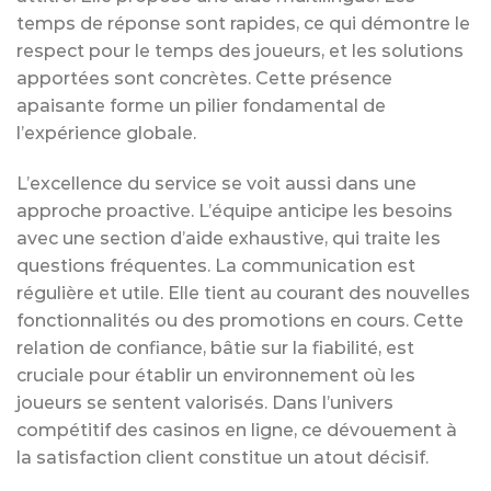
temps de réponse sont rapides, ce qui démontre le
respect pour le temps des joueurs, et les solutions
apportées sont concrètes. Cette présence
apaisante forme un pilier fondamental de
l’expérience globale.
L’excellence du service se voit aussi dans une
approche proactive. L’équipe anticipe les besoins
avec une section d’aide exhaustive, qui traite les
questions fréquentes. La communication est
régulière et utile. Elle tient au courant des nouvelles
fonctionnalités ou des promotions en cours. Cette
relation de confiance, bâtie sur la fiabilité, est
cruciale pour établir un environnement où les
joueurs se sentent valorisés. Dans l’univers
compétitif des casinos en ligne, ce dévouement à
la satisfaction client constitue un atout décisif.