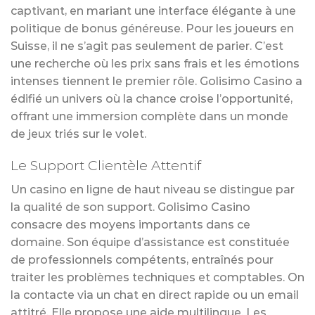
captivant, en mariant une interface élégante à une
politique de bonus généreuse. Pour les joueurs en
Suisse, il ne s’agit pas seulement de parier. C’est
une recherche où les prix sans frais et les émotions
intenses tiennent le premier rôle. Golisimo Casino a
édifié un univers où la chance croise l’opportunité,
offrant une immersion complète dans un monde
de jeux triés sur le volet.
Le Support Clientèle Attentif
Un casino en ligne de haut niveau se distingue par
la qualité de son support. Golisimo Casino
consacre des moyens importants dans ce
domaine. Son équipe d’assistance est constituée
de professionnels compétents, entraînés pour
traiter les problèmes techniques et comptables. On
la contacte via un chat en direct rapide ou un email
attitré. Elle propose une aide multilingue. Les