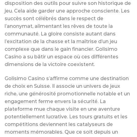
disposition des outils pour suivre son historique de
jeu. Cela aide garder une approche consciente. Les
succès sont célébrés dans le respect de
l’anonymat, alimentant les rêves de toute la
communauté. La gloire consiste autant dans
l’excitation de la chasse et la maîtrise d’un jeu
complexe que dans le gain financier. Golisimo
Casino a su bâtir un espace où ces différentes
dimensions de la victoire coexistent.
Golisimo Casino s’affirme comme une destination
de choix en Suisse. Il associe un univers de jeux
riche, une générosité promotionnelle notable et un
engagement ferme envers la sécurité. La
plateforme mue chaque visite en une aventure
potentiellement lucrative. Les tours gratuits et les
compétitions deviennent les catalyseurs de
moments mémorables. Que ce soit depuis un