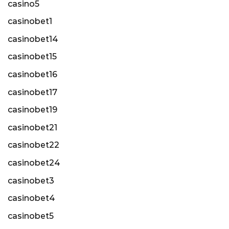
casino5
casinobet1
casinobet14
casinobet15
casinobet16
casinobet17
casinobet19
casinobet21
casinobet22
casinobet24
casinobet3
casinobet4
casinobet5