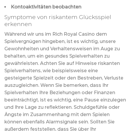
Kontoaktivitäten beobachten
Symptome von riskantem Glücksspiel
erkennen
Während wir uns im Rich Royal Casino dem
Spielvergnügen hingeben, ist es wichtig, unsere
Gewohnheiten und Verhaltensweisen im Auge zu
behalten, um ein gesundes Spielverhalten zu
gewährleisten. Achten Sie auf Hinweise riskanten
Spielverhaltens, wie beispielsweise eine
gesteigerte Spielzeit oder den Bestreben, Verluste
auszugleichen. Wenn Sie bemerken, dass Ihr
Spielverhalten Ihre Beziehungen oder Finanzen
beeinträchtigt, ist es wichtig, eine Pause einzulegen
und Ihre Lage zu reflektieren. Schuldgefühle oder
Ängste im Zusammenhang mit dem Spielen
können ebenfalls Alarmsignale sein. Sollten Sie
außerdem feststellen, dass Sie über Ihr