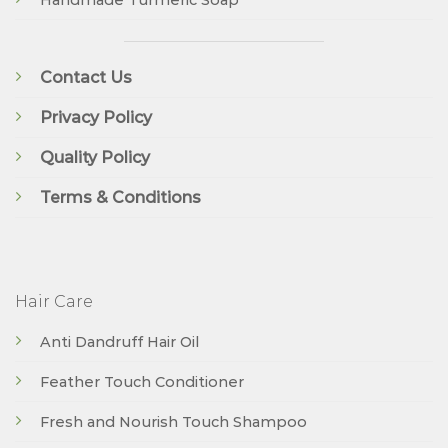
Handmade Turmeric Soap
Contact Us
Privacy Policy
Quality Policy
Terms & Conditions
Hair Care
Anti Dandruff Hair Oil
Feather Touch Conditioner
Fresh and Nourish Touch Shampoo