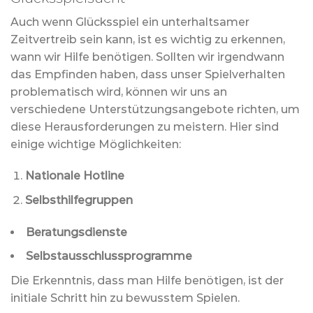
Auch wenn Glücksspiel ein unterhaltsamer
Zeitvertreib sein kann, ist es wichtig zu erkennen,
wann wir Hilfe benötigen. Sollten wir irgendwann
das Empfinden haben, dass unser Spielverhalten
problematisch wird, können wir uns an
verschiedene Unterstützungsangebote richten, um
diese Herausforderungen zu meistern. Hier sind
einige wichtige Möglichkeiten:
Nationale Hotline
Selbsthilfegruppen
Beratungsdienste
Selbstausschlussprogramme
Die Erkenntnis, dass man Hilfe benötigen, ist der
initiale Schritt hin zu bewusstem Spielen.