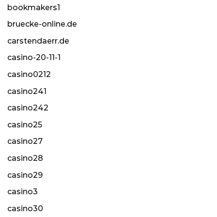
bookmakers1
bruecke-online.de
carstendaerr.de
casino-20-11-1
casino0212
casino241
casino242
casino25
casino27
casino28
casino29
casino3
casino30