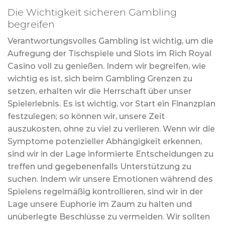
Die Wichtigkeit sicheren Gambling
begreifen
Verantwortungsvolles Gambling ist wichtig, um die
Aufregung der Tischspiele und Slots im Rich Royal
Casino voll zu genießen. Indem wir begreifen, wie
wichtig es ist, sich beim Gambling Grenzen zu
setzen, erhalten wir die Herrschaft über unser
Spielerlebnis. Es ist wichtig, vor Start ein Finanzplan
festzulegen; so können wir, unsere Zeit
auszukosten, ohne zu viel zu verlieren. Wenn wir die
Symptome potenzieller Abhängigkeit erkennen,
sind wir in der Lage informierte Entscheidungen zu
treffen und gegebenenfalls Unterstützung zu
suchen. Indem wir unsere Emotionen während des
Spielens regelmäßig kontrollieren, sind wir in der
Lage unsere Euphorie im Zaum zu halten und
unüberlegte Beschlüsse zu vermeiden. Wir sollten