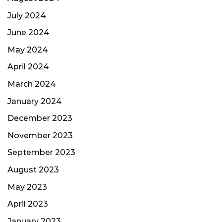
July 2024
June 2024
May 2024
April 2024
March 2024
January 2024
December 2023
November 2023
September 2023
August 2023
May 2023
April 2023
January 2023