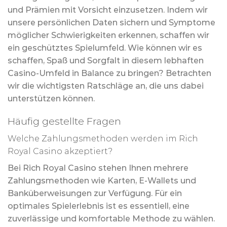
und Prämien mit Vorsicht einzusetzen. Indem wir
unsere persönlichen Daten sichern und Symptome
möglicher Schwierigkeiten erkennen, schaffen wir
ein geschütztes Spielumfeld. Wie können wir es
schaffen, Spaß und Sorgfalt in diesem lebhaften
Casino-Umfeld in Balance zu bringen? Betrachten
wir die wichtigsten Ratschläge an, die uns dabei
unterstützen können.
Häufig gestellte Fragen
Welche Zahlungsmethoden werden im Rich
Royal Casino akzeptiert?
Bei Rich Royal Casino stehen Ihnen mehrere
Zahlungsmethoden wie Karten, E-Wallets und
Banküberweisungen zur Verfügung. Für ein
optimales Spielerlebnis ist es essentiell, eine
zuverlässige und komfortable Methode zu wählen.