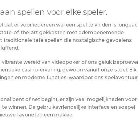
an spellen voor elke speler.
l dat er voor iedereen wel een spel te vinden is, ongeac
n state-of-the-art gokkasten met adembenemende
traditionele tafelspellen die nostalgische gevoelens
bluffend.
vibrante wereld van videopoker of ons geluk beproeve
thentieke casino-ervaring, gewoon vanuit onze stoel. Elk
ndingen en moderne functies, waardoor ons spelavontuur
nal bent of net begint, er zijn veel mogelijkheden voor
te winnen. De gebruiksvriendelijke interface en soepel
ieuwe favorieten een makkie.