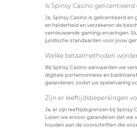
Is Spinsy Casino gelicentieer
Ja, Spinsy Casino is gelicentieerd e
en helderheid en verzekeren de besch
vernieuwende gaming-ervaringen. Sluit
juridische standaarden voor jouw ge
Welke betaalmethoden worden 
Bij Spinsy Casino aanvaarden we ver
digitale portemonnees en banktransf
garanderen, zodat uw spelervaring so
Zijn er leeftijdsbeperkingen v
Ja, er zijn leeftijdsgrenzen bij Spins
Laten we ervoor garanderen dat we v
houden aan de voorschriften die onz