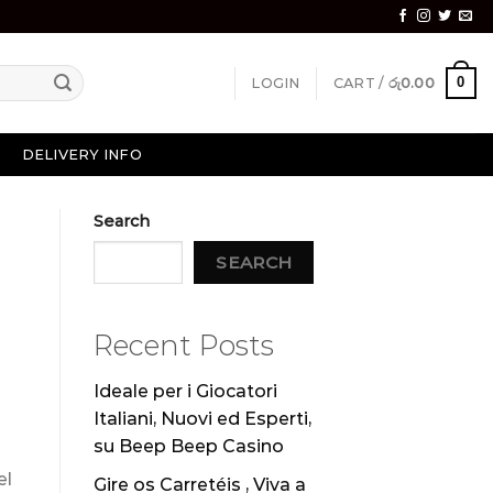
0
LOGIN
CART /
රු
0.00
DELIVERY INFO
Search
SEARCH
Recent Posts
Ideale per i Giocatori
Italiani, Nuovi ed Esperti,
su Beep Beep Casino
el
Gire os Carretéis , Viva a