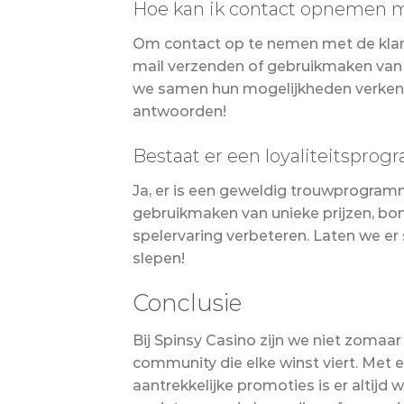
Hoe kan ik contact opnemen m
Om contact op te nemen met de klante
mail verzenden of gebruikmaken van 
we samen hun mogelijkheden verken
antwoorden!
Bestaat er een loyaliteitsprog
Ja, er is een geweldig trouwprogram
gebruikmaken van unieke prijzen, bo
spelervaring verbeteren. Laten we e
slepen!
Conclusie
Bij Spinsy Casino zijn we niet zomaa
community die elke winst viert. Met 
aantrekkelijke promoties is er altij