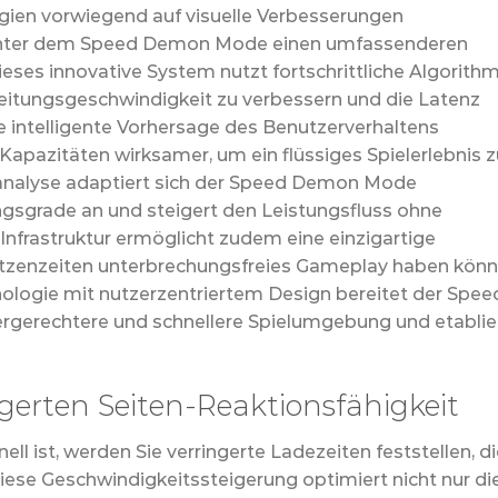
gien vorwiegend auf visuelle Verbesserungen
k hinter dem Speed Demon Mode einen umfassenderen
eses innovative System nutzt fortschrittliche Algorith
eitungsgeschwindigkeit zu verbessern und die Latenz
ie intelligente Vorhersage des Benutzerverhaltens
t Kapazitäten wirksamer, um ein flüssiges Spielerlebnis 
analyse adaptiert sich der Speed Demon Mode
gsgrade an und steigert den Leistungsfluss ohne
-Infrastruktur ermöglicht zudem eine einzigartige
Spitzenzeiten unterbrechungsfreies Gameplay haben könn
ologie mit nutzerzentriertem Design bereitet der Spee
gerechtere und schnellere Spielumgebung und etablie
gerten Seiten-Reaktionsfähigkeit
ll ist, werden Sie verringerte Ladezeiten feststellen, d
iese Geschwindigkeitssteigerung optimiert nicht nur di