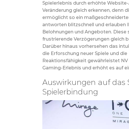
Spielerlebnis durch erhöhte Website-A
Veränderung gleich erkennen, denn die
ermöglicht so ein maßgeschneidertes 
antworten blitzschnell und erlauben 
Belohnungen und Angeboten. Diese sc
frustrierende Verzögerungen gleich 
Darüber hinaus vorhersehen das intui
die Erforschung neuer Spiele und die 
Reaktionsfähigkeit gewährleistet NV
Gaming-Erlebnis und erhöht es auf e
Auswirkungen auf das S
Spielerbindung