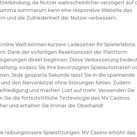
utzerbindung, da Nutzer wahrscheinlicher verzögert auf 
n. Summa summarum kann eine responsive Website das
n und die Zufriedenheit der Nutzer verbessern.
online Welt können kürzere Ladezeiten Ihr Spielerlebnis
ern. Dank der sofortigen Reaktionszeit der Plattform
zögerungen direkt beginnen. Diese Verbesserung bedeu
altung, sodass Sie Ihre bevorzugten Spielautomaten o
nen. Jede gesparte Sekunde lässt Sie in die spannende
und den Nervenkitzel ohne Störungen fühlen. Zudem
 Befriedigung und machen Lust auf mehr. Verwenden Sie
Sie die fortschrittliche Technologie des NV Casinos.
ascher und erhalten Sie immer die Oberhand!
e reibungslosere Spielsitzungen. NV Casino erhöht das