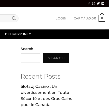
0
LOGIN
CART /
රු
0.00
DELIVERY INFO
Search
SEARCH
Recent Posts
Slotsdj Casino : Un
divertissement en Toute
Sécurité et des Gros Gains
pour le Canada