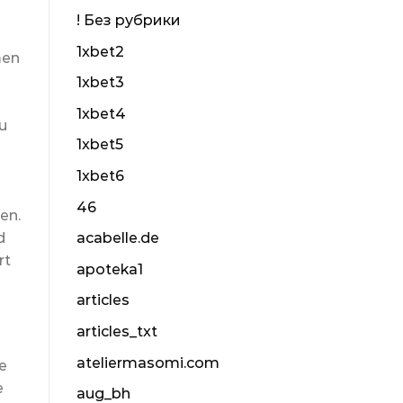
! Без рубрики
1xbet2
men
1xbet3
1xbet4
zu
1xbet5
1xbet6
46
en.
d
acabelle.de
rt
apoteka1
articles
articles_txt
ateliermasomi.com
ie
e
aug_bh