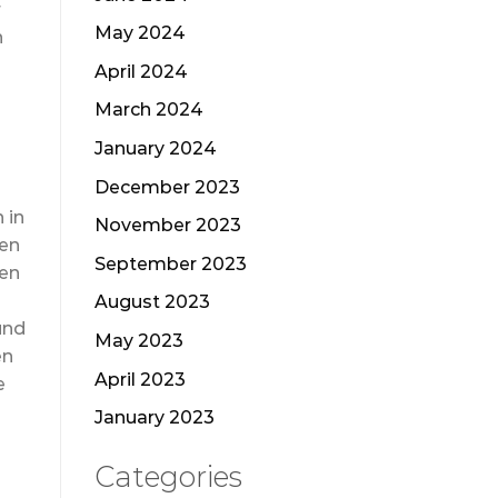
r
May 2024
n
April 2024
March 2024
January 2024
December 2023
 in
November 2023
len
September 2023
sen
August 2023
und
May 2023
en
April 2023
e
January 2023
Categories