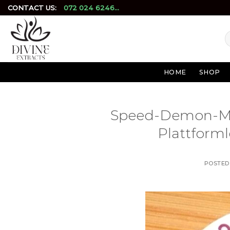
Skip
CONTACT US:
072 024 6246...
to
content
S
fo
HOME
SHOP
Speed-Demon-Mod
Plattform
POSTED