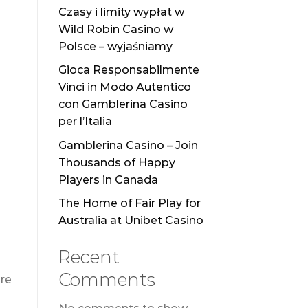
Czasy i limity wypłat w
Wild Robin Casino w
Polsce – wyjaśniamy
Gioca Responsabilmente
Vinci in Modo Autentico
con Gamblerina Casino
per l’Italia
Gamblerina Casino – Join
Thousands of Happy
Players in Canada
The Home of Fair Play for
Australia at Unibet Casino
Recent
Comments
ere