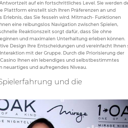
ntwortzeit auf ein fortschrittliches Level. Sie werden d
 Plattform einstellt sich Ihren Präferenzen an und
Erlebnis, das Sie fesseln wird. Mitmach- Funktionen
Ihnen eine reibungslos Navigation zwischen Spielen,
hnelle Reaktionszeit sorgt dafür, dass Sie ohne
beginnen und maximalen Unterhaltung erleben können.
tive Design Ihre Entscheidungen und vereinfacht Ihnen
Interaktion mit der Gruppe. Durch die Priorisierung der
 Casino Ihnen ein lebendiges und selbstbestimmtes
in neuartiges und aufregendes Niveau.
pielerfahrung und die