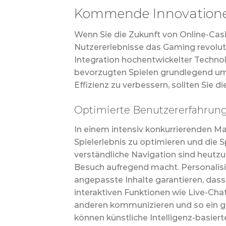
Kommende Innovationen
Wenn Sie die Zukunft von Online-Casi
Nutzererlebnisse das Gaming revolu
Integration hochentwickelter Technolo
bevorzugten Spielen grundlegend u
Effizienz zu verbessern, sollten Sie 
Optimierte Benutzererfahrun
In einem intensiv konkurrierenden M
Spielerlebnis zu optimieren und die S
verständliche Navigation sind heutzut
Besuch aufregend macht. Personalisie
angepasste Inhalte garantieren, dass
interaktiven Funktionen wie Live-Cha
anderen kommunizieren und so ein ge
können künstliche Intelligenz-basiert