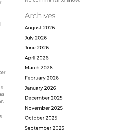
No comments to show.
r
Archives
l
August 2026
July 2026
June 2026
April 2026
March 2026
ter
February 2026
ei
January 2026
as
December 2025
r.
November 2025
ie
October 2025
September 2025