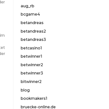
der
aug_rb
bcgame4
betandreas
betandreas2
 im
betandreas3
tet
betcasino1
der
betwinner1
betwinner2
betwinner3
bitwinner2
blog
bookmakers1
bruecke-online.de