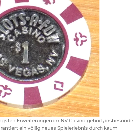
jüngsten Erweiterungen im NV Casino gehört, insbesond
tiert ein völlig neues Spielerlebnis durch kaum