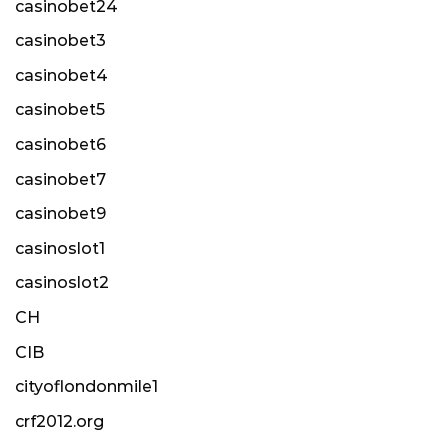
casinobet24
casinobet3
casinobet4
casinobet5
casinobet6
casinobet7
casinobet9
casinoslot1
casinoslot2
CH
CIB
cityoflondonmile1
crf2012.org