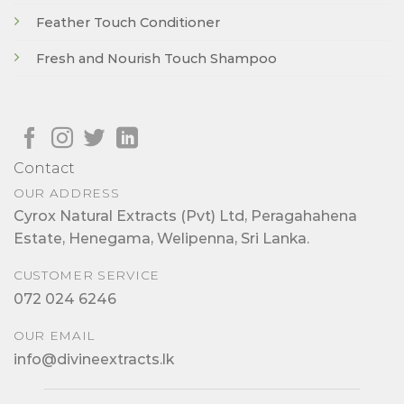
Feather Touch Conditioner
Fresh and Nourish Touch Shampoo
Contact
OUR ADDRESS
Cyrox Natural Extracts (Pvt) Ltd, Peragahahena
Estate, Henegama, Welipenna, Sri Lanka.
CUSTOMER SERVICE
072 024 6246
OUR EMAIL
info@divineextracts.lk