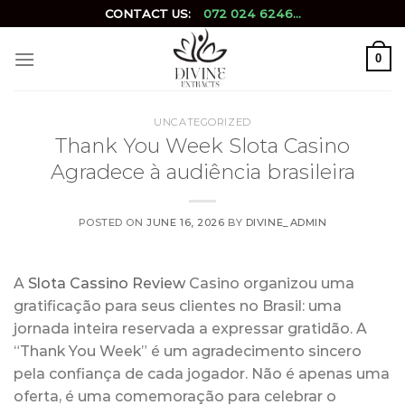
Skip
CONTACT US:
072 024 6246...
to
content
0
UNCATEGORIZED
Thank You Week Slota Casino
Agradece à audiência brasileira
POSTED ON
JUNE 16, 2026
BY
DIVINE_ADMIN
A
Slota Cassino Review
Casino organizou uma
gratificação para seus clientes no Brasil: uma
jornada inteira reservada a expressar gratidão. A
“Thank You Week” é um agradecimento sincero
pela confiança de cada jogador. Não é apenas uma
oferta, é uma comemoração para celebrar o