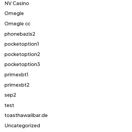
NV Casino
Omegle
Omegle cc
phonebazis2
pocketoption1
pocketoption2
pocketoption3
primexbt1
primexbt2
sep2
test
toasthawaiibar.de
Uncategorized