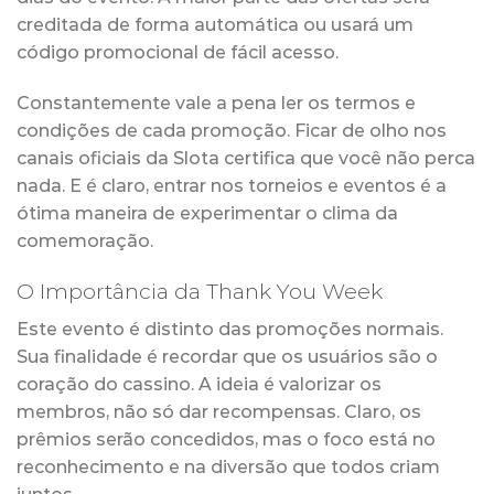
creditada de forma automática ou usará um
código promocional de fácil acesso.
Constantemente vale a pena ler os termos e
condições de cada promoção. Ficar de olho nos
canais oficiais da Slota certifica que você não perca
nada. E é claro, entrar nos torneios e eventos é a
ótima maneira de experimentar o clima da
comemoração.
O Importância da Thank You Week
Este evento é distinto das promoções normais.
Sua finalidade é recordar que os usuários são o
coração do cassino. A ideia é valorizar os
membros, não só dar recompensas. Claro, os
prêmios serão concedidos, mas o foco está no
reconhecimento e na diversão que todos criam