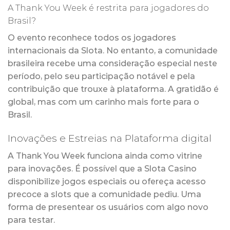
A Thank You Week é restrita para jogadores do
Brasil?
O evento reconhece todos os jogadores
internacionais da Slota. No entanto, a comunidade
brasileira recebe uma consideração especial neste
período, pelo seu participação notável e pela
contribuição que trouxe à plataforma. A gratidão é
global, mas com um carinho mais forte para o
Brasil.
Inovações e Estreias na Plataforma digital
A Thank You Week funciona ainda como vitrine
para inovações. É possível que a Slota Casino
disponibilize jogos especiais ou ofereça acesso
precoce a slots que a comunidade pediu. Uma
forma de presentear os usuários com algo novo
para testar.