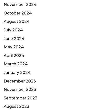
November 2024
October 2024
August 2024
July 2024
June 2024
May 2024
April 2024
March 2024
January 2024
December 2023
November 2023
September 2023
August 2023