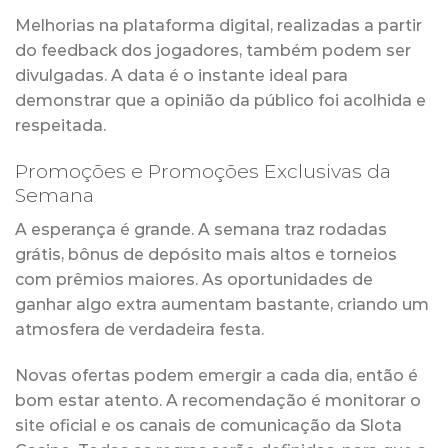
Melhorias na plataforma digital, realizadas a partir
do feedback dos jogadores, também podem ser
divulgadas. A data é o instante ideal para
demonstrar que a opinião da público foi acolhida e
respeitada.
Promoções e Promoções Exclusivas da
Semana
A esperança é grande. A semana traz rodadas
grátis, bônus de depósito mais altos e torneios
com prêmios maiores. As oportunidades de
ganhar algo extra aumentam bastante, criando um
atmosfera de verdadeira festa.
Novas ofertas podem emergir a cada dia, então é
bom estar atento. A recomendação é monitorar o
site oficial e os canais de comunicação da Slota