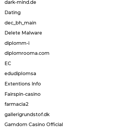
dark-mind.de
Dating
dec_bh_main
Delete Malware
diplomm-i
diplomrooma.com
EC
edudiplomsa
Extentions Info
Fairspin-casino
farmacia2
gallerigrundstof.dk
Gamdom Casino Official