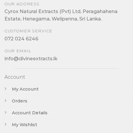
OUR ADDRESS
Cyrox Natural Extracts (Pvt) Ltd, Peragahahena
Estate, Henegama, Welipenna, Sri Lanka.
CUSTOMER SERVICE
072 024 6246
OUR EMAIL
info@divineextracts.lk
Account
My Account
Orders
Account Details
My Wishlist