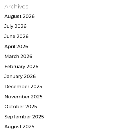
Archives
August 2026
July 2026
June 2026
April 2026
March 2026
February 2026
January 2026
December 2025
November 2025
October 2025
September 2025
August 2025