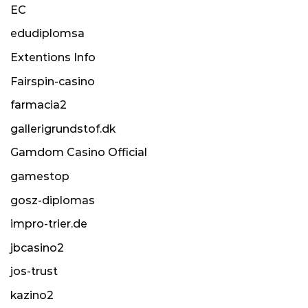
EC
edudiplomsa
Extentions Info
Fairspin-casino
farmacia2
gallerigrundstof.dk
Gamdom Casino Official
gamestop
gosz-diplomas
impro-trier.de
jbcasino2
jos-trust
kazino2