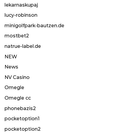
lekarnaskupaj
lucy-robinson
minigolfpark-bautzen.de
mostbet2
natrue-label.de
NEW
News
NV Casino
Omegle
Omegle cc
phonebazis2
pocketoption1
pocketoption2