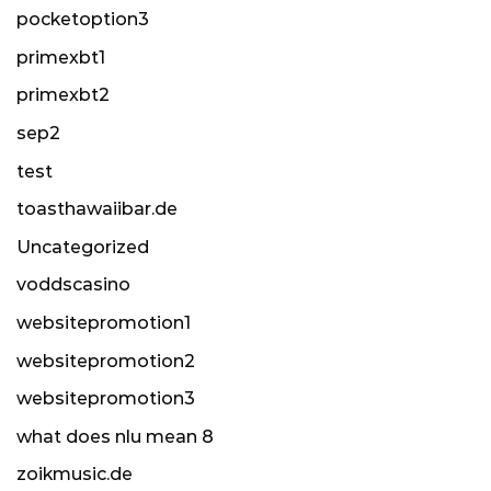
pocketoption3
primexbt1
primexbt2
sep2
test
toasthawaiibar.de
Uncategorized
voddscasino
websitepromotion1
websitepromotion2
websitepromotion3
what does nlu mean 8
zoikmusic.de