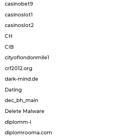
casinobet9
casinoslot1
casinoslot2
CH
CIB
cityoflondonmile1
crf2012.org
dark-mind.de
Dating
dec_bh_main
Delete Malware
diplomm-i
diplomrooma.com