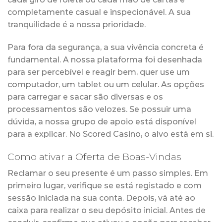
completamente casual e inspecionável. A sua
tranquilidade é a nossa prioridade.
Para fora da segurança, a sua vivência concreta é
fundamental. A nossa plataforma foi desenhada
para ser percebível e reagir bem, quer use um
computador, um tablet ou um celular. As opções
para carregar e sacar são diversas e os
processamentos são velozes. Se possuir uma
dúvida, a nossa grupo de apoio está disponível
para a explicar. No Scored Casino, o alvo está em si.
Como ativar a Oferta de Boas-Vindas
Reclamar o seu presente é um passo simples. Em
primeiro lugar, verifique se está registado e com
sessão iniciada na sua conta. Depois, vá até ao
caixa para realizar o seu depósito inicial. Antes de