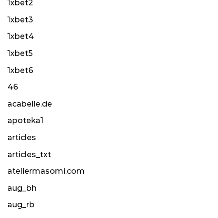
1xbet2
1xbet3
1xbet4
1xbet5
1xbet6
46
acabelle.de
apoteka1
articles
articles_txt
ateliermasomi.com
aug_bh
aug_rb