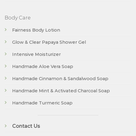
Body Care
Fairness Body Lotion
Glow & Clear Papaya Shower Gel
Intensive Moisturizer
Handmade Aloe Vera Soap
Handmade Cinnamon & Sandalwood Soap
Handmade Mint & Activated Charcoal Soap
Handmade Turmeric Soap
Contact Us