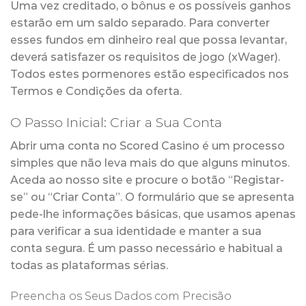
Uma vez creditado, o bônus e os possíveis ganhos
estarão em um saldo separado. Para converter
esses fundos em dinheiro real que possa levantar,
deverá satisfazer os requisitos de jogo (xWager).
Todos estes pormenores estão especificados nos
Termos e Condições da oferta.
O Passo Inicial: Criar a Sua Conta
Abrir uma conta no Scored Casino é um processo
simples que não leva mais do que alguns minutos.
Aceda ao nosso site e procure o botão “Registar-
se” ou “Criar Conta”. O formulário que se apresenta
pede-lhe informações básicas, que usamos apenas
para verificar a sua identidade e manter a sua
conta segura. É um passo necessário e habitual a
todas as plataformas sérias.
Preencha os Seus Dados com Precisão