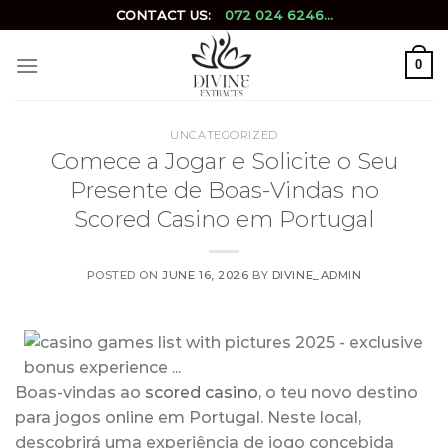
Skip
CONTACT US:
072 024 6246...
to
content
0
UNCATEGORIZED
Comece a Jogar e Solicite o Seu
Presente de Boas-Vindas no
Scored Casino em Portugal
POSTED ON
JUNE 16, 2026
BY
DIVINE_ADMIN
Boas-vindas ao
scored casino
, o teu novo destino
para jogos online em Portugal. Neste local,
descobrirá uma experiência de jogo concebida