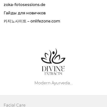
zoka-fotosessions.de
Гайды для новичков
카지노사이트 – onlifezone.com
Modern Ayurveda....
Facial Care