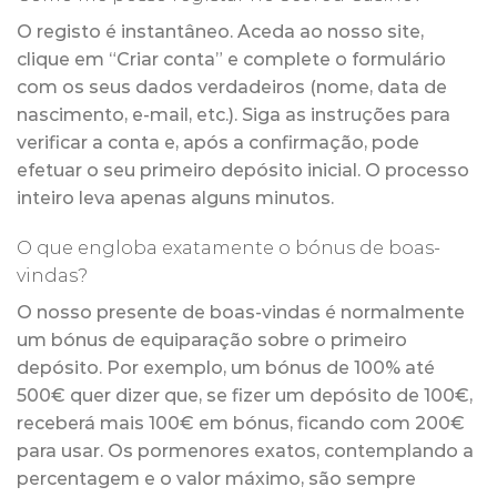
O registo é instantâneo. Aceda ao nosso site,
clique em “Criar conta” e complete o formulário
com os seus dados verdadeiros (nome, data de
nascimento, e-mail, etc.). Siga as instruções para
verificar a conta e, após a confirmação, pode
efetuar o seu primeiro depósito inicial. O processo
inteiro leva apenas alguns minutos.
O que engloba exatamente o bónus de boas-
vindas?
O nosso presente de boas-vindas é normalmente
um bónus de equiparação sobre o primeiro
depósito. Por exemplo, um bónus de 100% até
500€ quer dizer que, se fizer um depósito de 100€,
receberá mais 100€ em bónus, ficando com 200€
para usar. Os pormenores exatos, contemplando a
percentagem e o valor máximo, são sempre