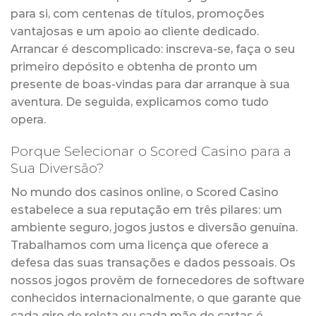
para si, com centenas de títulos, promoções
vantajosas e um apoio ao cliente dedicado.
Arrancar é descomplicado: inscreva-se, faça o seu
primeiro depósito e obtenha de pronto um
presente de boas-vindas para dar arranque à sua
aventura. De seguida, explicamos como tudo
opera.
Porque Selecionar o Scored Casino para a
Sua Diversão?
No mundo dos casinos online, o Scored Casino
estabelece a sua reputação em três pilares: um
ambiente seguro, jogos justos e diversão genuína.
Trabalhamos com uma licença que oferece a
defesa das suas transações e dados pessoais. Os
nossos jogos provêm de fornecedores de software
conhecidos internacionalmente, o que garante que
cada giro de roleta ou cada mão de cartas é