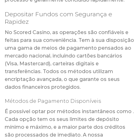
Depositar Fundos com Segurança e
Rapidez
No Scored Casino, as operações são confiáveis e
feitas para sua conveniência. Tem à sua disposição
uma gama de meios de pagamento pensados ao
mercado nacional, incluindo cartões bancários
(Visa, Mastercard), carteiras digitais e
transferências. Todos os métodos utilizam
encriptação avançada, o que garante os seus
dados financeiros protegidos.
Métodos de Pagamento Disponíveis
É possível optar por métodos instantâneos como .
Cada opção tem os seus limites de depósito
mínimo e máximo, e a maior parte dos créditos
são processados de imediato. A nossa