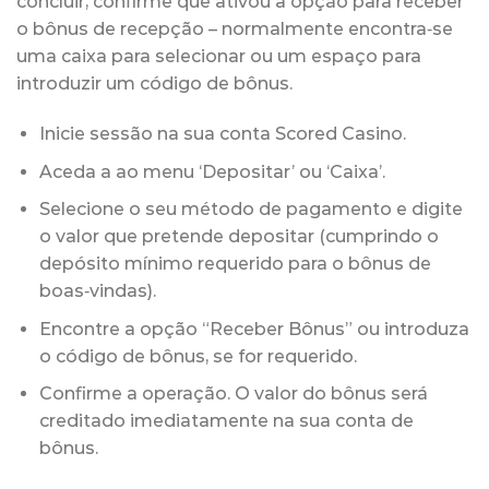
concluir, confirme que ativou a opção para receber
o bônus de recepção – normalmente encontra‑se
uma caixa para selecionar ou um espaço para
introduzir um código de bônus.
Inicie sessão na sua conta Scored Casino.
Aceda a ao menu ‘Depositar’ ou ‘Caixa’.
Selecione o seu método de pagamento e digite
o valor que pretende depositar (cumprindo o
depósito mínimo requerido para o bônus de
boas‑vindas).
Encontre a opção “Receber Bônus” ou introduza
o código de bônus, se for requerido.
Confirme a operação. O valor do bônus será
creditado imediatamente na sua conta de
bônus.