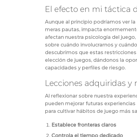
El efecto en mi táctica
Aunque al principio podríamos ver la
meras pautas, impacta enormemente 
afectan nuestra psicología del juego
sobre cuándo involucrarnos y cuánd
descubrimos que estas restricciones
elección de juegos, dándonos la opor
capacidades y perfiles de riesgo.
Lecciones adquiridas y
Al reflexionar sobre nuestra experien
pueden mejorar futuras experiencias d
para cultivar hábitos de juego más s
Establece fronteras claros
Controla el tiempo dedicado