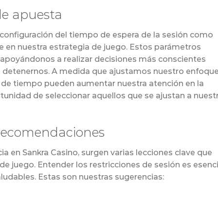
 de apuesta
 configuración del tiempo de espera de la sesión como
en nuestra estrategia de juego. Estos parámetros
, apoyándonos a realizar decisiones más conscientes
o detenernos. A medida que ajustamos nuestro enfoque
 de tiempo pueden aumentar nuestra atención en la
tunidad de seleccionar aquellos que se ajustan a nuest
 recomendaciones
cia en Sankra Casino, surgen varias lecciones clave que
e juego. Entender los restricciones de sesión es esenci
aludables. Estas son nuestras sugerencias: