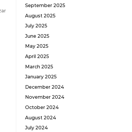
September 2025
zar
August 2025
July 2025
June 2025
May 2025
April 2025
March 2025
January 2025
December 2024
November 2024
October 2024
August 2024
July 2024