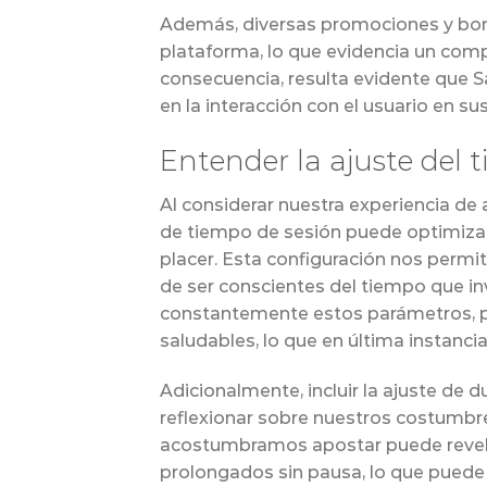
Además, diversas promociones y bon
plataforma, lo que evidencia un comp
consecuencia, resulta evidente que S
en la interacción con el usuario en sus
Entender la ajuste del 
Al considerar nuestra experiencia de
de tiempo de sesión puede optimizar
placer. Esta configuración nos permit
de ser conscientes del tiempo que in
constantemente estos parámetros,
saludables, lo que en última instanci
Adicionalmente, incluir la ajuste de 
reflexionar sobre nuestros costumbre
acostumbramos apostar puede revel
prolongados sin pausa, lo que puede 