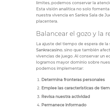
límites, podemos conservar la atenci
Esta visión analítica no solo fomen
nuestra vivencia en Sankra Sala de J
placentera.
Balancear el gozo y la 
La ajuste del tiempo de espera de la
Sankracasino
, sino que también afe
vivencias de juego. Al conservar un e
logramos mayor dominio sobre nuestr
podemos implementar:
Determina fronteras personales
Emplee las características de tie
Revisa nuestra actividad
Permanece informado