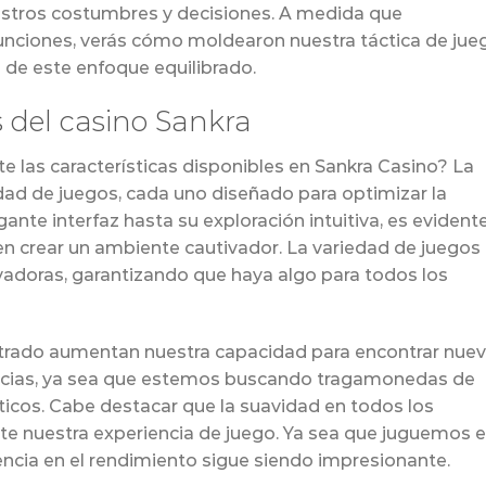
estros costumbres y decisiones. A medida que
nciones, verás cómo moldearon nuestra táctica de jue
 de este enfoque equilibrado.
 del casino Sankra
as características disponibles en Sankra Casino? La
dad de juegos, cada uno diseñado para optimizar la
ante interfaz hasta su exploración intuitiva, es evident
en crear un ambiente cautivador. La variedad de juegos
ovadoras, garantizando que haya algo para todos los
ltrado aumentan nuestra capacidad para encontrar nue
encias, ya sea que estemos buscando tragamonedas de
icos. Cabe destacar que la suavidad en todos los
e nuestra experiencia de juego. Ya sea que juguemos 
tencia en el rendimiento sigue siendo impresionante.