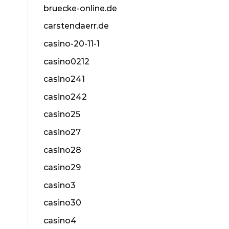
bruecke-online.de
carstendaerr.de
casino-20-11-1
casino0212
casino241
casino242
casino25
casino27
casino28
casino29
casino3
casino30
casino4