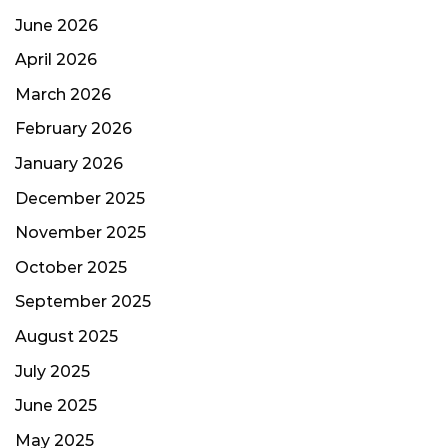
June 2026
April 2026
March 2026
February 2026
January 2026
December 2025
November 2025
October 2025
September 2025
August 2025
July 2025
June 2025
May 2025