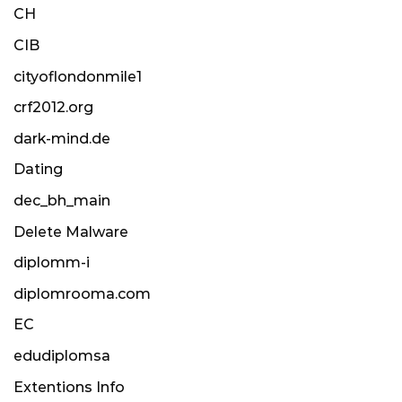
CH
CIB
cityoflondonmile1
crf2012.org
dark-mind.de
Dating
dec_bh_main
Delete Malware
diplomm-i
diplomrooma.com
EC
edudiplomsa
Extentions Info