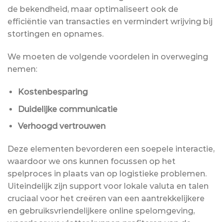
de bekendheid, maar optimaliseert ook de
efficiëntie van transacties en vermindert wrijving bij
stortingen en opnames.
We moeten de volgende voordelen in overweging
nemen:
Kostenbesparing
Duidelijke communicatie
Verhoogd vertrouwen
Deze elementen bevorderen een soepele interactie,
waardoor we ons kunnen focussen op het
spelproces in plaats van op logistieke problemen.
Uiteindelijk zijn support voor lokale valuta en talen
cruciaal voor het creëren van een aantrekkelijkere
en gebruiksvriendelijkere online spelomgeving,