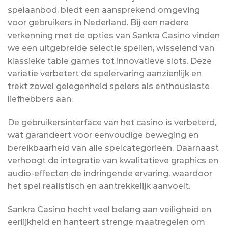
spelaanbod, biedt een aansprekend omgeving
voor gebruikers in Nederland. Bij een nadere
verkenning met de opties van Sankra Casino vinden
we een uitgebreide selectie spellen, wisselend van
klassieke table games tot innovatieve slots. Deze
variatie verbetert de spelervaring aanzienlijk en
trekt zowel gelegenheid spelers als enthousiaste
liefhebbers aan.
De gebruikersinterface van het casino is verbeterd,
wat garandeert voor eenvoudige beweging en
bereikbaarheid van alle spelcategorieën. Daarnaast
verhoogt de integratie van kwalitatieve graphics en
audio-effecten de indringende ervaring, waardoor
het spel realistisch en aantrekkelijk aanvoelt.
Sankra Casino hecht veel belang aan veiligheid en
eerlijkheid en hanteert strenge maatregelen om