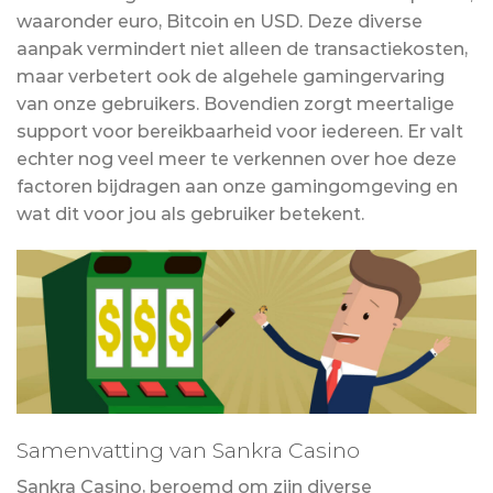
waaronder euro, Bitcoin en USD. Deze diverse
aanpak vermindert niet alleen de transactiekosten,
maar verbetert ook de algehele gamingervaring
van onze gebruikers. Bovendien zorgt meertalige
support voor bereikbaarheid voor iedereen. Er valt
echter nog veel meer te verkennen over hoe deze
factoren bijdragen aan onze gamingomgeving en
wat dit voor jou als gebruiker betekent.
Samenvatting van Sankra Casino
Sankra Casino, beroemd om zijn diverse