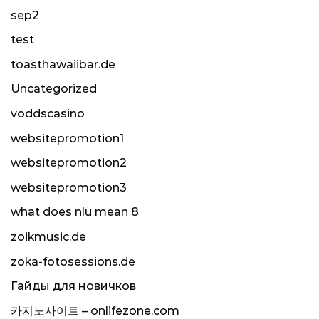
sep2
test
toasthawaiibar.de
Uncategorized
voddscasino
websitepromotion1
websitepromotion2
websitepromotion3
what does nlu mean 8
zoikmusic.de
zoka-fotosessions.de
Гайды для новичков
카지노사이트 – onlifezone.com