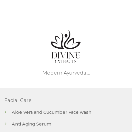
Modern Ayurveda....
Facial Care
Aloe Vera and Cucumber Face wash
Anti Aging Serum