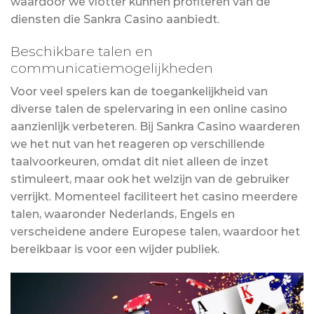
waardoor we vlotter kunnen profiteren van de
diensten die Sankra Casino aanbiedt.
Beschikbare talen en
communicatiemogelijkheden
Voor veel spelers kan de toegankelijkheid van
diverse talen de spelervaring in een online casino
aanzienlijk verbeteren. Bij Sankra Casino waarderen
we het nut van het reageren op verschillende
taalvoorkeuren, omdat dit niet alleen de inzet
stimuleert, maar ook het welzijn van de gebruiker
verrijkt. Momenteel faciliteert het casino meerdere
talen, waaronder Nederlands, Engels en
verscheidene andere Europese talen, waardoor het
bereikbaar is voor een wijder publiek.