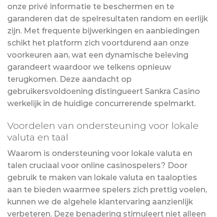
onze privé informatie te beschermen en te
garanderen dat de spelresultaten random en eerlijk
zijn. Met frequente bijwerkingen en aanbiedingen
schikt het platform zich voortdurend aan onze
voorkeuren aan, wat een dynamische beleving
garandeert waardoor we telkens opnieuw
terugkomen. Deze aandacht op
gebruikersvoldoening distingueert Sankra Casino
werkelijk in de huidige concurrerende spelmarkt.
Voordelen van ondersteuning voor lokale
valuta en taal
Waarom is ondersteuning voor lokale valuta en
talen cruciaal voor online casinospelers? Door
gebruik te maken van lokale valuta en taalopties
aan te bieden waarmee spelers zich prettig voelen,
kunnen we de algehele klantervaring aanzienlijk
verbeteren. Deze benadering stimuleert niet alleen