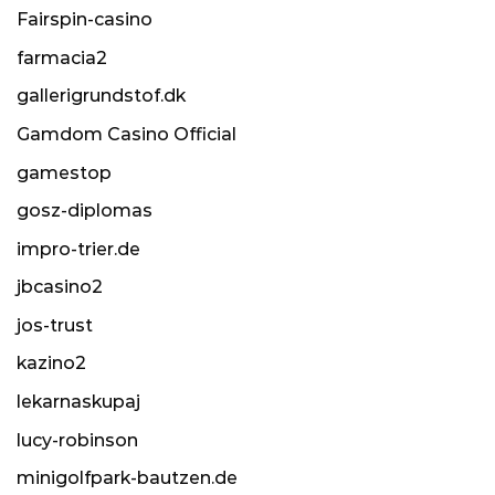
Fairspin-casino
farmacia2
gallerigrundstof.dk
Gamdom Casino Official
gamestop
gosz-diplomas
impro-trier.de
jbcasino2
jos-trust
kazino2
lekarnaskupaj
lucy-robinson
minigolfpark-bautzen.de