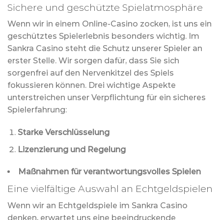
Sichere und geschützte Spielatmosphäre
Wenn wir in einem Online-Casino zocken, ist uns ein
geschütztes Spielerlebnis besonders wichtig. Im
Sankra Casino steht die Schutz unserer Spieler an
erster Stelle. Wir sorgen dafür, dass Sie sich
sorgenfrei auf den Nervenkitzel des Spiels
fokussieren können. Drei wichtige Aspekte
unterstreichen unser Verpflichtung für ein sicheres
Spielerfahrung:
Starke Verschlüsselung
Lizenzierung und Regelung
Maßnahmen für verantwortungsvolles Spielen
Eine vielfältige Auswahl an Echtgeldspielen
Wenn wir an Echtgeldspiele im Sankra Casino
denken, erwartet uns eine beeindruckende