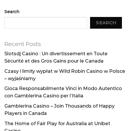
Search
SEARCH
Recent Posts
Slotsdj Casino : Un divertissement en Toute
Sécurité et des Gros Gains pour le Canada
Czasy i limity wypłat w Wild Robin Casino w Polsce
– wyjaśniamy
Gioca Responsabilmente Vinci in Modo Autentico
con Gamblerina Casino per l’Italia
Gamblerina Casino – Join Thousands of Happy
Players in Canada
The Home of Fair Play for Australia at Unibet
Casino