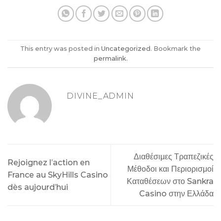
This entry was posted in
Uncategorized
. Bookmark the
permalink
.
DIVINE_ADMIN
Διαθέσιμες Τραπεζικές
Rejoignez l’action en
Μέθοδοι και Περιορισμοί
France au SkyHills Casino
Καταθέσεων στο Sankra
dès aujourd’hui
Casino στην Ελλάδα