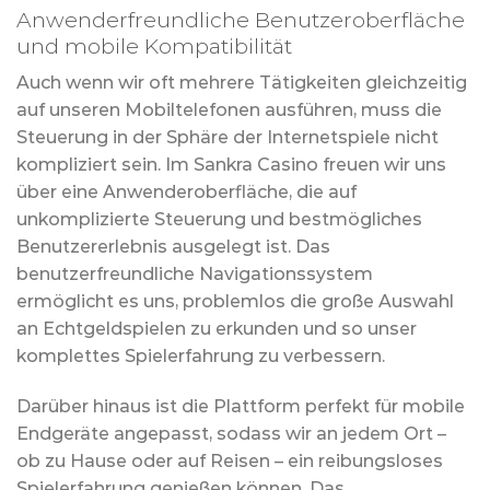
Anwenderfreundliche Benutzeroberfläche
und mobile Kompatibilität
Auch wenn wir oft mehrere Tätigkeiten gleichzeitig
auf unseren Mobiltelefonen ausführen, muss die
Steuerung in der Sphäre der Internetspiele nicht
kompliziert sein. Im Sankra Casino freuen wir uns
über eine Anwenderoberfläche, die auf
unkomplizierte Steuerung und bestmögliches
Benutzererlebnis ausgelegt ist. Das
benutzerfreundliche Navigationssystem
ermöglicht es uns, problemlos die große Auswahl
an Echtgeldspielen zu erkunden und so unser
komplettes Spielerfahrung zu verbessern.
Darüber hinaus ist die Plattform perfekt für mobile
Endgeräte angepasst, sodass wir an jedem Ort –
ob zu Hause oder auf Reisen – ein reibungsloses
Spielerfahrung genießen können. Das