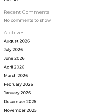
Recent Comments
No comments to show.
Archives
August 2026
July 2026
June 2026
April 2026
March 2026
February 2026
January 2026
December 2025
November 2025