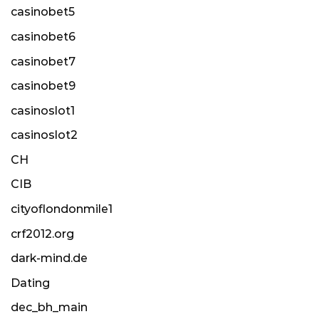
casinobet5
casinobet6
casinobet7
casinobet9
casinoslot1
casinoslot2
CH
CIB
cityoflondonmile1
crf2012.org
dark-mind.de
Dating
dec_bh_main