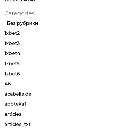
Categories
! Без рубрики
1xbet2
1xbet3
1xbet4
1xbet5
1xbet6
46
acabelle.de
apoteka1
articles
articles_txt