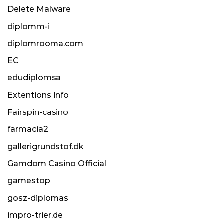
Delete Malware
diplomm-i
diplomrooma.com
EC
edudiplomsa
Extentions Info
Fairspin-casino
farmacia2
gallerigrundstof.dk
Gamdom Casino Official
gamestop
gosz-diplomas
impro-trier.de