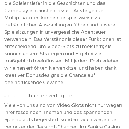
die Spieler tiefer in die Geschichten und das
Gameplay eintauchen lassen. Ansteigende
Multiplikatoren können beispielsweise zu
beträchtlichen Auszahlungen führen und unsere
Spielsitzungen in unvergessliche Abenteuer
verwandeln. Das Verständnis dieser Funktionen ist
entscheidend, um Video-Slots zu meistern; sie
können unsere Strategien und Ergebnisse
maßgeblich beeinflussen. Mit jedem Dreh erleben
wir einen erhöhten Nervenkitzel und haben dank
kreativer Bonusdesigns die Chance auf
beeindruckende Gewinne.
Jackpot-Chancen verfügbar
Viele von uns sind von Video-Slots nicht nur wegen
ihrer fesselnden Themen und des spannenden
Spielablaufs begeistert, sondern auch wegen der
verlockenden Jackpot-Chancen. Im Sankra Casino