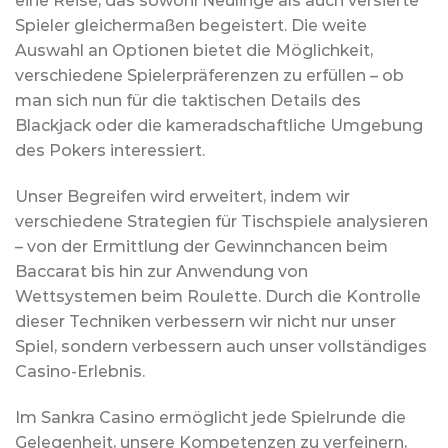
eine Reise, das sowohl Neulinge als auch versierte
Spieler gleichermaßen begeistert. Die weite
Auswahl an Optionen bietet die Möglichkeit,
verschiedene Spielerpräferenzen zu erfüllen – ob
man sich nun für die taktischen Details des
Blackjack oder die kameradschaftliche Umgebung
des Pokers interessiert.
Unser Begreifen wird erweitert, indem wir
verschiedene Strategien für Tischspiele analysieren
– von der Ermittlung der Gewinnchancen beim
Baccarat bis hin zur Anwendung von
Wettsystemen beim Roulette. Durch die Kontrolle
dieser Techniken verbessern wir nicht nur unser
Spiel, sondern verbessern auch unser vollständiges
Casino-Erlebnis.
Im Sankra Casino ermöglicht jede Spielrunde die
Gelegenheit, unsere Kompetenzen zu verfeinern,