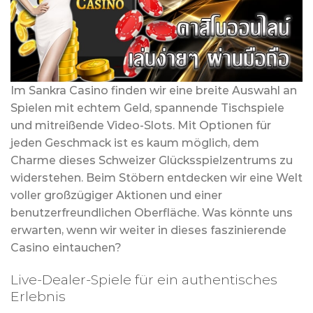
Im Sankra Casino finden wir eine breite Auswahl an
Spielen mit echtem Geld, spannende Tischspiele
und mitreißende Video-Slots. Mit Optionen für
jeden Geschmack ist es kaum möglich, dem
Charme dieses Schweizer Glücksspielzentrums zu
widerstehen. Beim Stöbern entdecken wir eine Welt
voller großzügiger Aktionen und einer
benutzerfreundlichen Oberfläche. Was könnte uns
erwarten, wenn wir weiter in dieses faszinierende
Casino eintauchen?
Live-Dealer-Spiele für ein authentisches
Erlebnis