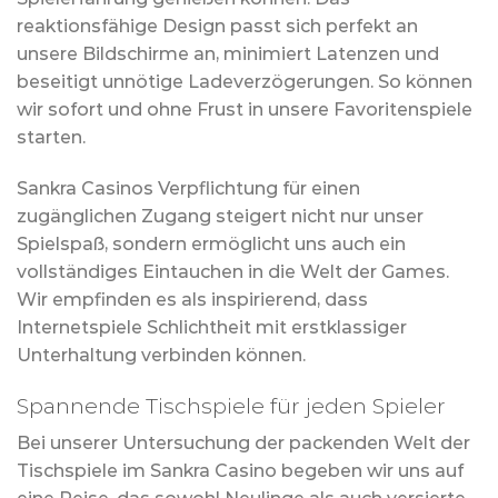
reaktionsfähige Design passt sich perfekt an
unsere Bildschirme an, minimiert Latenzen und
beseitigt unnötige Ladeverzögerungen. So können
wir sofort und ohne Frust in unsere Favoritenspiele
starten.
Sankra Casinos Verpflichtung für einen
zugänglichen Zugang steigert nicht nur unser
Spielspaß, sondern ermöglicht uns auch ein
vollständiges Eintauchen in die Welt der Games.
Wir empfinden es als inspirierend, dass
Internetspiele Schlichtheit mit erstklassiger
Unterhaltung verbinden können.
Spannende Tischspiele für jeden Spieler
Bei unserer Untersuchung der packenden Welt der
Tischspiele im Sankra Casino begeben wir uns auf