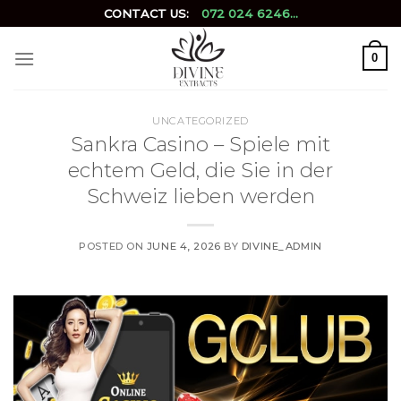
Skip
CONTACT US:
072 024 6246...
to
content
0
UNCATEGORIZED
Sankra Casino – Spiele mit
echtem Geld, die Sie in der
Schweiz lieben werden
POSTED ON
JUNE 4, 2026
BY
DIVINE_ADMIN