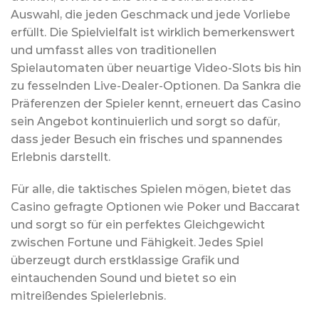
Auswahl, die jeden Geschmack und jede Vorliebe
erfüllt. Die Spielvielfalt ist wirklich bemerkenswert
und umfasst alles von traditionellen
Spielautomaten über neuartige Video-Slots bis hin
zu fesselnden Live-Dealer-Optionen. Da Sankra die
Präferenzen der Spieler kennt, erneuert das Casino
sein Angebot kontinuierlich und sorgt so dafür,
dass jeder Besuch ein frisches und spannendes
Erlebnis darstellt.
Für alle, die taktisches Spielen mögen, bietet das
Casino gefragte Optionen wie Poker und Baccarat
und sorgt so für ein perfektes Gleichgewicht
zwischen Fortune und Fähigkeit. Jedes Spiel
überzeugt durch erstklassige Grafik und
eintauchenden Sound und bietet so ein
mitreißendes Spielerlebnis.