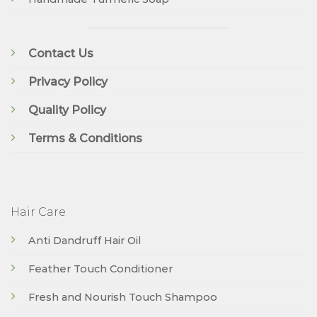
Contact Us
Privacy Policy
Quality Policy
Terms & Conditions
Hair Care
Anti Dandruff Hair Oil
Feather Touch Conditioner
Fresh and Nourish Touch Shampoo