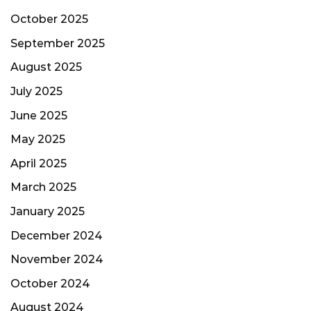
October 2025
September 2025
August 2025
July 2025
June 2025
May 2025
April 2025
March 2025
January 2025
December 2024
November 2024
October 2024
August 2024