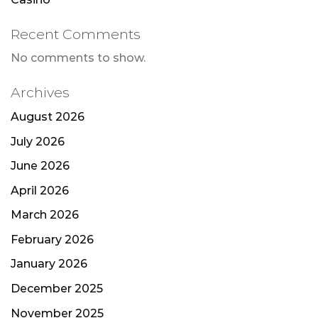
Recent Comments
No comments to show.
Archives
August 2026
July 2026
June 2026
April 2026
March 2026
February 2026
January 2026
December 2025
November 2025