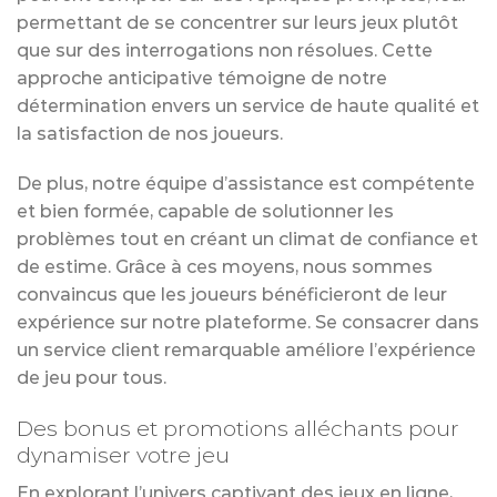
permettant de se concentrer sur leurs jeux plutôt
que sur des interrogations non résolues. Cette
approche anticipative témoigne de notre
détermination envers un service de haute qualité et
la satisfaction de nos joueurs.
De plus, notre équipe d’assistance est compétente
et bien formée, capable de solutionner les
problèmes tout en créant un climat de confiance et
de estime. Grâce à ces moyens, nous sommes
convaincus que les joueurs bénéficieront de leur
expérience sur notre plateforme. Se consacrer dans
un service client remarquable améliore l’expérience
de jeu pour tous.
Des bonus et promotions alléchants pour
dynamiser votre jeu
En explorant l’univers captivant des jeux en ligne,