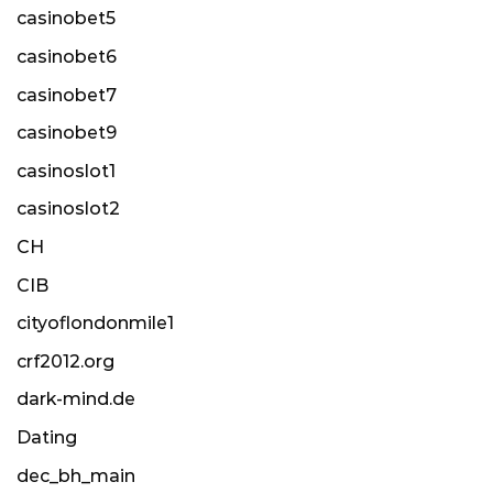
casinobet5
casinobet6
casinobet7
casinobet9
casinoslot1
casinoslot2
CH
CIB
cityoflondonmile1
crf2012.org
dark-mind.de
Dating
dec_bh_main