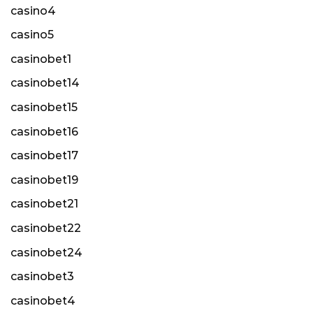
casino4
casino5
casinobet1
casinobet14
casinobet15
casinobet16
casinobet17
casinobet19
casinobet21
casinobet22
casinobet24
casinobet3
casinobet4