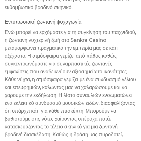
εκθαμβωτικό βραδινό σκηνικό.
Εντυπωσιακή ζωντανή ψυχαγωγία
Ενώ μπορεί να ερχόμαστε για τη συγκίνηση του παιχνιδιού,
η ζωντανή νυχτερινή ζωή στο Sankra Casino
μεταμορφώνει πραγματικά την εμπειρία μας σε κάτι
αξέχαστο. Η ατμόσφαιρα γεμίζει από πάθος καθώς
συγκεντρωνόμαστε για συναρπαστικές ζωντανές
εμφανίσεις που αναδεικνύουν αξιοσημείωτο ικανότητες.
Κάθε νύχτα, η ατμόσφαιρα γεμίζει με ένα συνδυασμό γέλιου
και επευφημιών, καλώντας μας να χαλαρώσουμε και να
χαρούμε την εκδήλωση. Η λίστα συναυλιών ενσωματώνει
ένα εκλεκτικό συνδυασμό μουσικών ειδών, διασφαλίζοντας
ότι υπάρχει κάτι για κάθε επισκέπτη. Μπορούμε να
βυθιστούμε στις νότες χαίροντας υπέροχα ποτά,
κατασκευάζοντας το τέλειο σκηνικό για μια ζωντανή
βραδινή διασκέδαση. Καθώς η δράση μας πυροδοτεί,