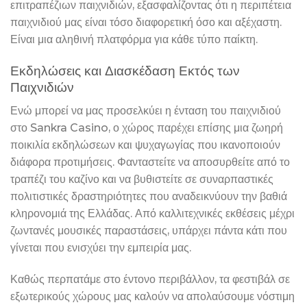
επιτραπέζιων παιχνιδιών, εξασφαλίζοντας ότι η περιπέτεια
παιχνιδιού μας είναι τόσο διαφορετική όσο και αξέχαστη.
Είναι μια αληθινή πλατφόρμα για κάθε τύπο παίκτη.
Εκδηλώσεις και Διασκέδαση Εκτός των
Παιχνιδιών
Ενώ μπορεί να μας προσελκύει η ένταση του παιχνιδιού
στο Sankra Casino, ο χώρος παρέχει επίσης μια ζωηρή
ποικιλία εκδηλώσεων και ψυχαγωγίας που ικανοποιούν
διάφορα προτιμήσεις. Φανταστείτε να αποσυρθείτε από το
τραπέζι του καζίνο και να βυθιστείτε σε συναρπαστικές
πολιτιστικές δραστηριότητες που αναδεικνύουν την βαθιά
κληρονομιά της Ελλάδας. Από καλλιτεχνικές εκθέσεις μέχρι
ζωντανές μουσικές παραστάσεις, υπάρχει πάντα κάτι που
γίνεται που ενισχύει την εμπειρία μας.
Καθώς περπατάμε στο έντονο περιβάλλον, τα φεστιβάλ σε
εξωτερικούς χώρους μας καλούν να απολαύσουμε νόστιμη