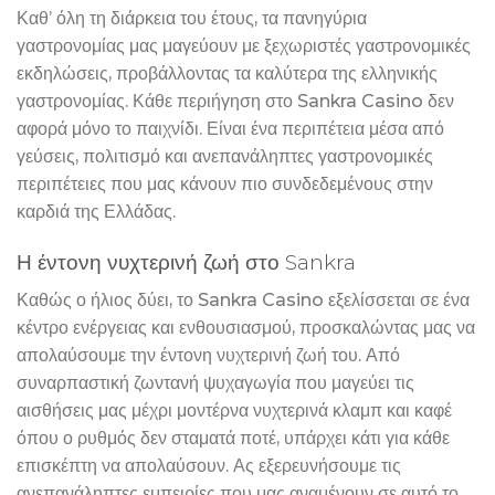
Καθ’ όλη τη διάρκεια του έτους, τα πανηγύρια
γαστρονομίας μας μαγεύουν με ξεχωριστές γαστρονομικές
εκδηλώσεις, προβάλλοντας τα καλύτερα της ελληνικής
γαστρονομίας. Κάθε περιήγηση στο Sankra Casino δεν
αφορά μόνο το παιχνίδι. Είναι ένα περιπέτεια μέσα από
γεύσεις, πολιτισμό και ανεπανάληπτες γαστρονομικές
περιπέτειες που μας κάνουν πιο συνδεδεμένους στην
καρδιά της Ελλάδας.
Η έντονη νυχτερινή ζωή στο Sankra
Καθώς ο ήλιος δύει, το Sankra Casino εξελίσσεται σε ένα
κέντρο ενέργειας και ενθουσιασμού, προσκαλώντας μας να
απολαύσουμε την έντονη νυχτερινή ζωή του. Από
συναρπαστική ζωντανή ψυχαγωγία που μαγεύει τις
αισθήσεις μας μέχρι μοντέρνα νυχτερινά κλαμπ και καφέ
όπου ο ρυθμός δεν σταματά ποτέ, υπάρχει κάτι για κάθε
επισκέπτη να απολαύσουν. Ας εξερευνήσουμε τις
ανεπανάληπτες εμπειρίες που μας αναμένουν σε αυτό το