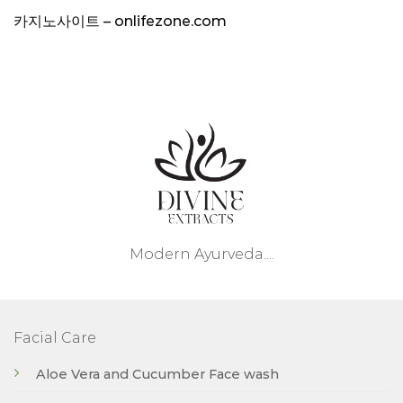
카지노사이트 – onlifezone.com
Modern Ayurveda....
Facial Care
Aloe Vera and Cucumber Face wash