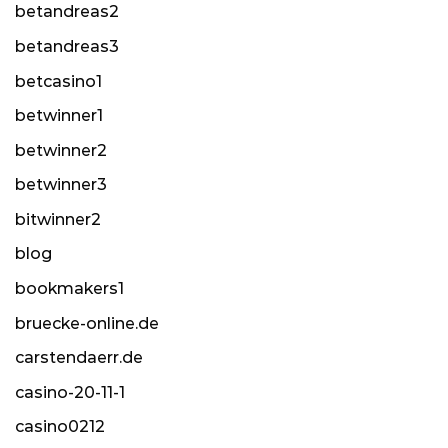
betandreas2
betandreas3
betcasino1
betwinner1
betwinner2
betwinner3
bitwinner2
blog
bookmakers1
bruecke-online.de
carstendaerr.de
casino-20-11-1
casino0212