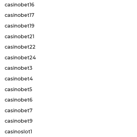
casinobet16
casinobet17
casinobet19
casinobet21
casinobet22
casinobet24
casinobet3
casinobet4
casinobet5
casinobet6
casinobet7
casinobet9
casinoslot1