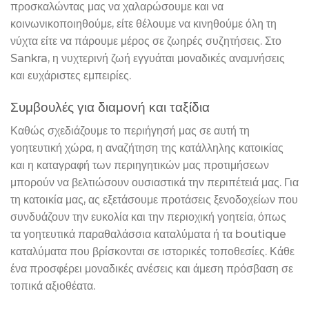
προσκαλώντας μας να χαλαρώσουμε και να
κοινωνικοποιηθούμε, είτε θέλουμε να κινηθούμε όλη τη
νύχτα είτε να πάρουμε μέρος σε ζωηρές συζητήσεις. Στο
Sankra, η νυχτερινή ζωή εγγυάται μοναδικές αναμνήσεις
και ευχάριστες εμπειρίες.
Συμβουλές για διαμονή και ταξίδια
Καθώς σχεδιάζουμε το περιήγησή μας σε αυτή τη
γοητευτική χώρα, η αναζήτηση της κατάλληλης κατοικίας
και η καταγραφή των περιηγητικών μας προτιμήσεων
μπορούν να βελτιώσουν ουσιαστικά την περιπέτειά μας. Για
τη κατοικία μας, ας εξετάσουμε προτάσεις ξενοδοχείων που
συνδυάζουν την ευκολία και την περιοχική γοητεία, όπως
τα γοητευτικά παραθαλάσσια καταλύματα ή τα boutique
καταλύματα που βρίσκονται σε ιστορικές τοποθεσίες. Κάθε
ένα προσφέρει μοναδικές ανέσεις και άμεση πρόσβαση σε
τοπικά αξιοθέατα.