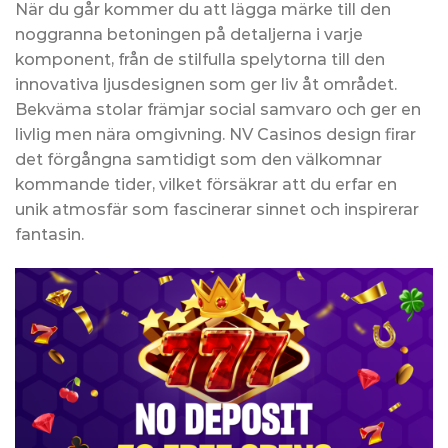
När du går kommer du att lägga märke till den
noggranna betoningen på detaljerna i varje
komponent, från de stilfulla spelytorna till den
innovativa ljusdesignen som ger liv åt området.
Bekväma stolar främjar social samvaro och ger en
livlig men nära omgivning. NV Casinos design firar
det förgångna samtidigt som den välkomnar
kommande tider, vilket försäkrar att du erfar en
unik atmosfär som fascinerar sinnet och inspirerar
fantasin.