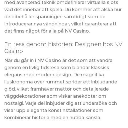
med avancerad teknik omdefinierar virtuella slots
vad det innebär att spela. Du kommer att älska hur
de bibehåller spänningen samtidigt som de
introducerar nya vändningar, vilket garanterar att
det finns något för alla på NV Casino.
En resa genom historien: Designen hos NV
Casino
När du går in i NV Casino är det som att vandra
genom en livlig tidsresa som blandar klassisk
elegans med modern design. De magnifika
ljuskronorna över rummet sprider ett inbjudande
glöd, vilket framhäver mattor och detaljerade
väggdekorationer som viskar anekdoter om
nostalgi. Varje del inbjuder dig att undersöka och
visar upp eleganta konstinstallationer som
kombinerar historia med en nutida känsla.