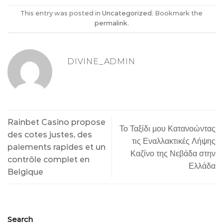
This entry was posted in
Uncategorized
. Bookmark the
permalink
.
DIVINE_ADMIN
Rainbet Casino propose
Το Ταξίδι μου Κατανοώντας
des cotes justes, des
τις Εναλλακτικές Λήψης
paiements rapides et un
Καζίνο της Νεβάδα στην
contrôle complet en
Ελλάδα
Belgique
Search