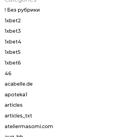
! Без рубрики
1xbet2
1xbet3
1xbet4
1xbet5
1xbet6
46
acabelle.de
apoteka1
articles
articles_txt
ateliermasomi.com
aug_bh