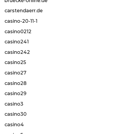
bruecke-online.de
carstendaerr.de
casino-20-11-1
casino0212
casino241
casino242
casino25
casino27
casino28
casino29
casino3
casino30
casino4