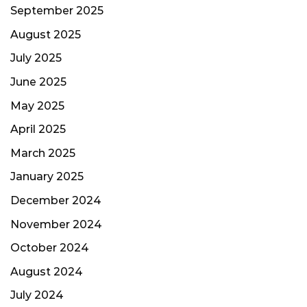
September 2025
August 2025
July 2025
June 2025
May 2025
April 2025
March 2025
January 2025
December 2024
November 2024
October 2024
August 2024
July 2024