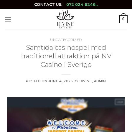
Skip
CONTACT US:
072 024 6246...
to
content
0
UNCATEGORIZED
Samtida casinospel med
traditionell attraktion på NV
Casino i Sverige
POSTED ON
JUNE 4, 2026
BY
DIVINE_ADMIN