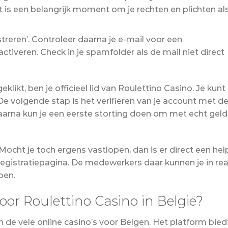
 is een belangrijk moment om je rechten en plichten al
streren’. Controleer daarna je e-mail voor een
ctiveren. Check in je spamfolder als de mail niet direct
eklikt, ben je officieel lid van Roulettino Casino. Je kunt
De volgende stap is het verifiëren van je account met d
rna kun je een eerste storting doen om met echt geld
Mocht je toch ergens vastlopen, dan is er direct een hel
registratiepagina. De medewerkers daar kunnen je in rea
pen.
or Roulettino Casino in België?
n de vele online casino’s voor Belgen. Het platform bied