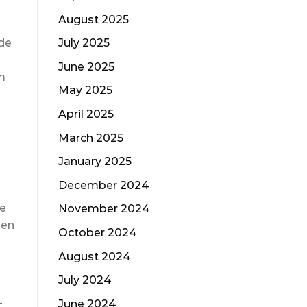
August 2025
 de
July 2025
June 2025
om
May 2025
April 2025
March 2025
January 2025
December 2024
je
November 2024
een
October 2024
August 2024
July 2024
-
June 2024