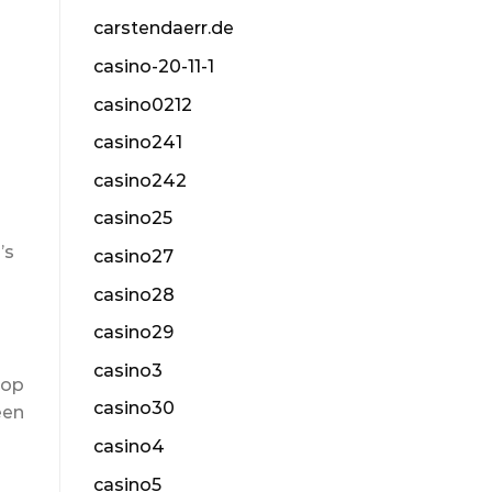
carstendaerr.de
casino-20-11-1
casino0212
casino241
casino242
casino25
’s
casino27
casino28
casino29
casino3
 op
casino30
een
casino4
casino5