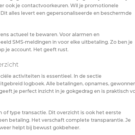
ier ook je contactvoorkeuren. Wil je promotionele
Dit alles levert een gepersonaliseerde en beschermde
vens actueel te bewaren. Voor alarmen en
beeld SMS-meldingen in voor elke uitbetaling. Zo ben je
p je account. Het geeft rust.
rzicht
iële activiteiten is essentieel. In de sectie
 uitgebreid logboek. Alle betalingen, opnames, gewonne
eeft je perfect inzicht in je gokgedrag en is praktisch v
of type transactie. Dit overzicht is ook het eerste
 een betaling. Het verschaft complete transparantie. Je
weer helpt bij bewust gokbeheer.