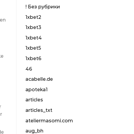
! Без рубрики
1xbet2
ten
1xbet3
1xbet4
1xbet5
ke
1xbet6
46
acabelle.de
apoteka1
articles
r
articles_txt
r
ateliermasomi.com
aug_bh
de