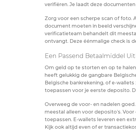
verifiëren. Je laadt deze documenten 
Zorg voor een scherpe scan of foto. 
document moeten in beeld verschijne
verificatieteam behandelt dit meesta
ontvangt. Deze éénmalige check is d
Een Passend Betaalmiddel Uit
Om geld op te storten en op te halen
heeft gelukkig de gangbare Belgisch
Belgische bankrekening, of e-wallets 
toepassen voor je eerste deposito. Da
Overweeg de voor- en nadelen goed. 
meestal alleen voor deposito’s. Voo
toepassen. E-wallets leveren een extr
Kijk ook altijd even of er transactie