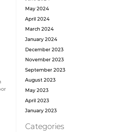
May 2024
April 2024
March 2024
January 2024
December 2023
November 2023
September 2023
August 2023
n
oor
May 2023
April 2023
January 2023
Categories