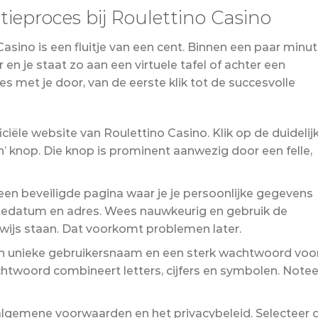
tieproces bij Roulettino Casino
asino is een fluitje van een cent. Binnen een paar minu
r en je staat zo aan een virtuele tafel of achter een
s met je door, van de eerste klik tot de succesvolle
ciële website van Roulettino Casino. Klik op de duidelij
 knop. Die knop is prominent aanwezig door een felle,
en beveiligde pagina waar je je persoonlijke gegevens
tedatum en adres. Wees nauwkeurig en gebruik de
ewijs staan. Dat voorkomt problemen later.
n unieke gebruikersnaam en een sterk wachtwoord voo
twoord combineert letters, cijfers en symbolen. Notee
lgemene voorwaarden en het privacybeleid. Selecteer 