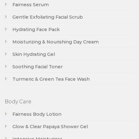
Fairness Serum
Gentle Exfoliating Facial Scrub
Hydrating Face Pack
Moisturizing & Nourishing Day Cream
Skin Hydrating Gel
Soothing Facial Toner
Turmeric & Green Tea Face Wash
Body Care
Fairness Body Lotion
Glow & Clear Papaya Shower Gel
Intensive Moisturizer