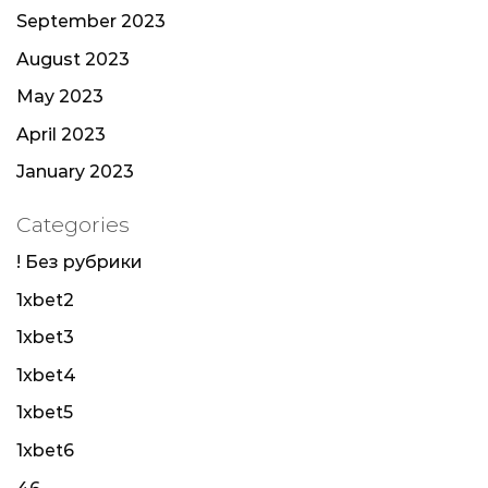
September 2023
August 2023
May 2023
April 2023
January 2023
Categories
! Без рубрики
1xbet2
1xbet3
1xbet4
1xbet5
1xbet6