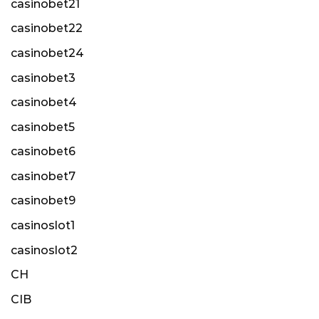
casinobet21
casinobet22
casinobet24
casinobet3
casinobet4
casinobet5
casinobet6
casinobet7
casinobet9
casinoslot1
casinoslot2
CH
CIB