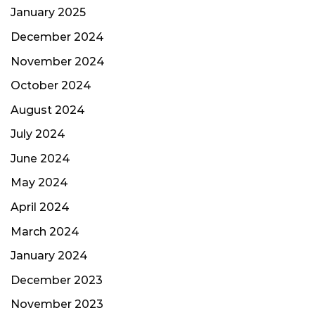
January 2025
December 2024
November 2024
October 2024
August 2024
July 2024
June 2024
May 2024
April 2024
March 2024
January 2024
December 2023
November 2023