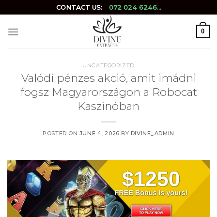
Skip
CONTACT US:
072 024 6246...
to
content
0
UNCATEGORIZED
Valódi pénzes akció, amit imádni
fogsz Magyarországon a Robocat
Kaszinóban
POSTED ON
JUNE 4, 2026
BY
DIVINE_ADMIN