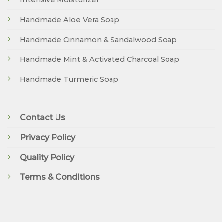
Handmade Aloe Vera Soap
Handmade Cinnamon & Sandalwood Soap
Handmade Mint & Activated Charcoal Soap
Handmade Turmeric Soap
Contact Us
Privacy Policy
Quality Policy
Terms & Conditions