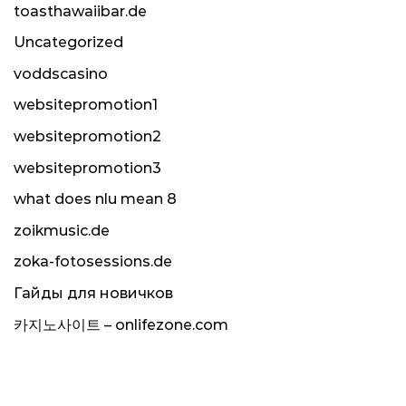
toasthawaiibar.de
Uncategorized
voddscasino
websitepromotion1
websitepromotion2
websitepromotion3
what does nlu mean 8
zoikmusic.de
zoka-fotosessions.de
Гайды для новичков
카지노사이트 – onlifezone.com