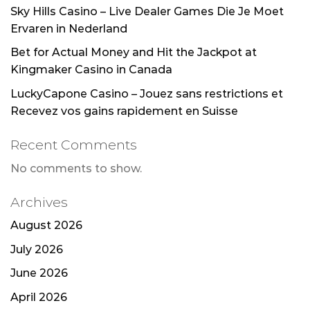
Sky Hills Casino – Live Dealer Games Die Je Moet
Ervaren in Nederland
Bet for Actual Money and Hit the Jackpot at
Kingmaker Casino in Canada
LuckyCapone Casino – Jouez sans restrictions et
Recevez vos gains rapidement en Suisse
Recent Comments
No comments to show.
Archives
August 2026
July 2026
June 2026
April 2026