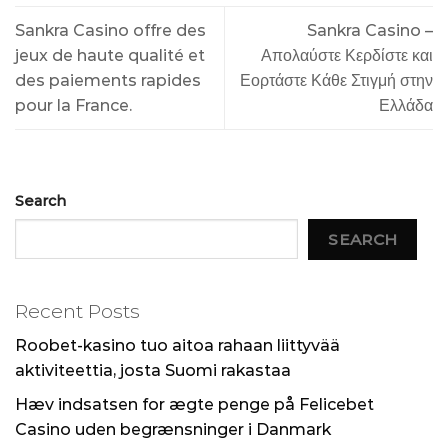
Sankra Casino offre des
Sankra Casino –
jeux de haute qualité et
Απολαύστε Κερδίστε και
des paiements rapides
Εορτάστε Κάθε Στιγμή στην
pour la France.
Ελλάδα
Search
SEARCH
Recent Posts
Roobet-kasino tuo aitoa rahaan liittyvää
aktiviteettia, josta Suomi rakastaa
Hæv indsatsen for ægte penge på Felicebet
Casino uden begrænsninger i Danmark