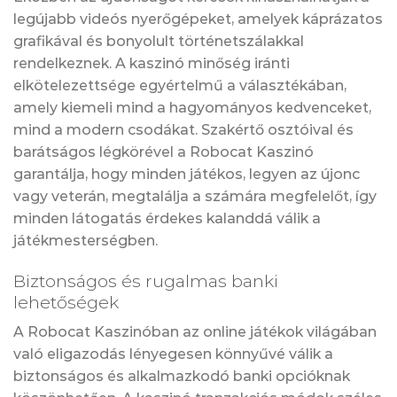
legújabb videós nyerőgépeket, amelyek káprázatos
grafikával és bonyolult történetszálakkal
rendelkeznek. A kaszinó minőség iránti
elkötelezettsége egyértelmű a választékában,
amely kiemeli mind a hagyományos kedvenceket,
mind a modern csodákat. Szakértő osztóival és
barátságos légkörével a Robocat Kaszinó
garantálja, hogy minden játékos, legyen az újonc
vagy veterán, megtalálja a számára megfelelőt, így
minden látogatás érdekes kalanddá válik a
játékmesterségben.
Biztonságos és rugalmas banki
lehetőségek
A Robocat Kaszinóban az online játékok világában
való eligazodás lényegesen könnyűvé válik a
biztonságos és alkalmazkodó banki opcióknak