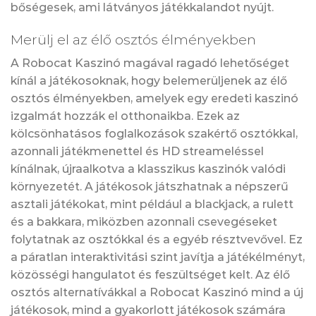
bőségesek, ami látványos játékkalandot nyújt.
Merülj el az élő osztós élményekben
A Robocat Kaszinó magával ragadó lehetőséget
kínál a játékosoknak, hogy belemerüljenek az élő
osztós élményekben, amelyek egy eredeti kaszinó
izgalmát hozzák el otthonaikba. Ezek az
kölcsönhatásos foglalkozások szakértő osztókkal,
azonnali játékmenettel és HD streameléssel
kínálnak, újraalkotva a klasszikus kaszinók valódi
környezetét. A játékosok játszhatnak a népszerű
asztali játékokat, mint például a blackjack, a rulett
és a bakkara, miközben azonnali csevegéseket
folytatnak az osztókkal és a egyéb résztvevővel. Ez
a páratlan interaktivitási szint javítja a játékélményt,
közösségi hangulatot és feszültséget kelt. Az élő
osztós alternatívákkal a Robocat Kaszinó mind a új
játékosok, mind a gyakorlott játékosok számára