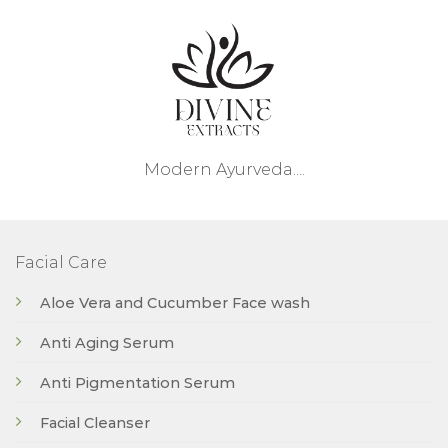
Modern Ayurveda....
Facial Care
Aloe Vera and Cucumber Face wash
Anti Aging Serum
Anti Pigmentation Serum
Facial Cleanser