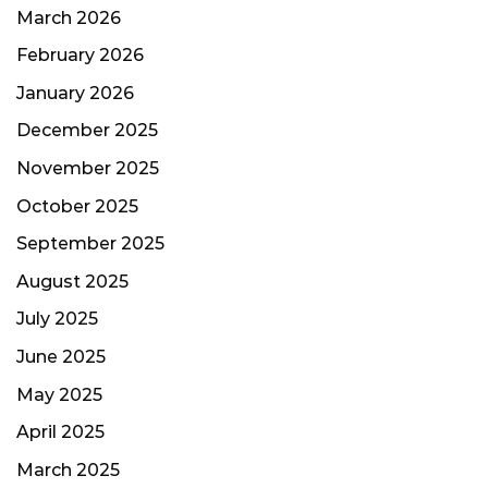
March 2026
February 2026
January 2026
December 2025
November 2025
October 2025
September 2025
August 2025
July 2025
June 2025
May 2025
April 2025
March 2025