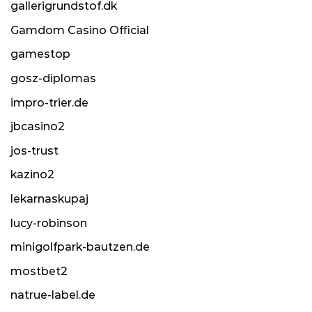
gallerigrundstof.dk
Gamdom Casino Official
gamestop
gosz-diplomas
impro-trier.de
jbcasino2
jos-trust
kazino2
lekarnaskupaj
lucy-robinson
minigolfpark-bautzen.de
mostbet2
natrue-label.de