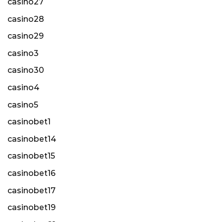
casino27
casino28
casino29
casino3
casino30
casino4
casino5
casinobet1
casinobet14
casinobet15
casinobet16
casinobet17
casinobet19