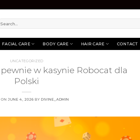
earch
r:
FACIAL CARE
BODY CARE
HAIR CARE
CONTACT
UNCATEGORIZED
i pewnie w kasynie Robocat dla
Polski
 ON
JUNE 4, 2026
BY
DIVINE_ADMIN