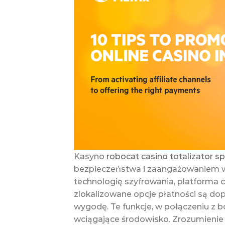
Kasyno
robocat casino totalizator s
bezpieczeństwa i zaangażowaniem 
technologię szyfrowania, platforma 
zlokalizowane opcje płatności są d
wygodę. Te funkcje, w połączeniu z 
wciągające środowisko. Zrozumienie 