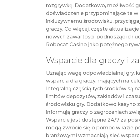
rozgrywkę. Dodatkowo, możliwość gr
doświadczenie przypominające te w 
inkluzywnemu środowisku, przyciąga
graczy. Co więcej, częste aktualizac
nowych zawartości, podnosząc ich uc
Robocat Casino jako potężnego rywala
Wsparcie dla graczy i z
Uznając wagę odpowiedzialnej gry, k
wsparcia dla graczy, mających na c
Integralną częścią tych środków są 
limitów depozytów, zakładów i czasu 
środowisku gry. Dodatkowo kasyno z
informują graczy o zagrożeniach zw
Wsparcie jest dostępne 24/7 za pośre
mogą zwrócić się o pomoc w razie p
branżowymi wzmacniają sieć wsparcia