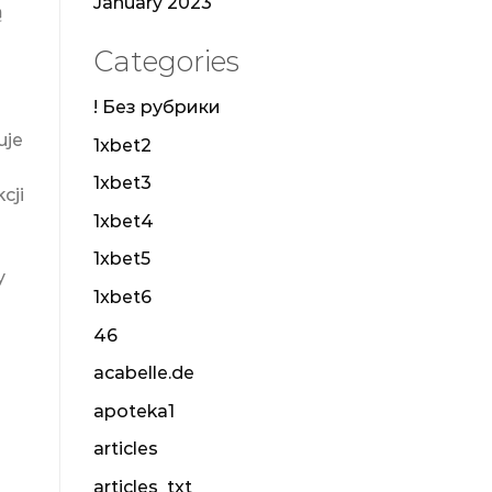
January 2023
ą
Categories
! Без рубрики
uje
1xbet2
1xbet3
cji
1xbet4
1xbet5
y
1xbet6
46
acabelle.de
apoteka1
articles
articles_txt