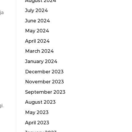
August 2024
July 2024
ja
June 2024
May 2024
April 2024
March 2024
January 2024
December 2023
November 2023
September 2023
August 2023
i.
May 2023
April 2023