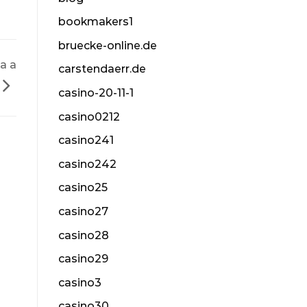
bookmakers1
bruecke-online.de
a a
carstendaerr.de
casino-20-11-1
casino0212
casino241
casino242
casino25
casino27
casino28
casino29
casino3
casino30