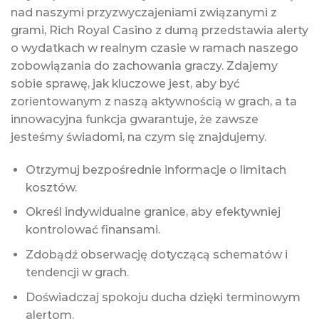
nad naszymi przyzwyczajeniami związanymi z
grami, Rich Royal Casino z dumą przedstawia alerty
o wydatkach w realnym czasie w ramach naszego
zobowiązania do zachowania graczy. Zdajemy
sobie sprawę, jak kluczowe jest, aby być
zorientowanym z naszą aktywnością w grach, a ta
innowacyjna funkcja gwarantuje, że zawsze
jesteśmy świadomi, na czym się znajdujemy.
Otrzymuj bezpośrednie informacje o limitach
kosztów.
Określ indywidualne granice, aby efektywniej
kontrolować finansami.
Zdobądź obserwację dotyczącą schematów i
tendencji w grach.
Doświadczaj spokoju ducha dzięki terminowym
alertom.