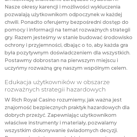
Nasze okresy karencji i możliwości wykluczenia
pozwalają użytkownikom odpoczynek w każdej
chwili. Ponadto oferujemy bezpośredni dostęp do
pomocy i informacji na temat rozważnych strategii
gry. Razem jesteśmy w stanie budować środowisko
ochrony i przyjemności, dbając o to, aby każda gra
była pozytywnym doświadczeniem dla wszystkich.
Postawmy dobrostan na pierwszym miejscu i
uczyńmy rozważną grę naszym wspólnym celem.
Edukacja użytkowników w obszarze
rozważnych strategii hazardowych
W Rich Royal Casino rozumiemy, jak ważna jest
znajomość bezpiecznych praktyk hazardowych dla
dobrych przeżyć. Zapewniając użytkownikom
właściwe instrumenty i materiały, pozwalamy
wszystkim dokonywanie świadomych decyzji.