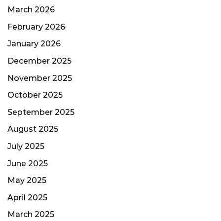
March 2026
February 2026
January 2026
December 2025
November 2025
October 2025
September 2025
August 2025
July 2025
June 2025
May 2025
April 2025
March 2025