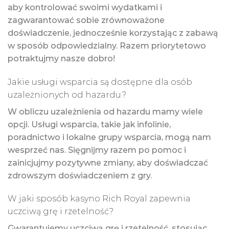
aby kontrolować swoimi wydatkami i
zagwarantować sobie zrównoważone
doświadczenie, jednocześnie korzystając z zabawą
w sposób odpowiedzialny. Razem priorytetowo
potraktujmy nasze dobro!
Jakie usługi wsparcia są dostępne dla osób
uzależnionych od hazardu?
W obliczu uzależnienia od hazardu mamy wiele
opcji. Usługi wsparcia, takie jak infolinie,
poradnictwo i lokalne grupy wsparcia, mogą nam
wesprzeć nas. Sięgnijmy razem po pomoc i
zainicjujmy pozytywne zmiany, aby doświadczać
zdrowszym doświadczeniem z gry.
W jaki sposób kasyno Rich Royal zapewnia
uczciwą grę i rzetelność?
Gwarantujemy uczciwą grę i rzetelność, stosując