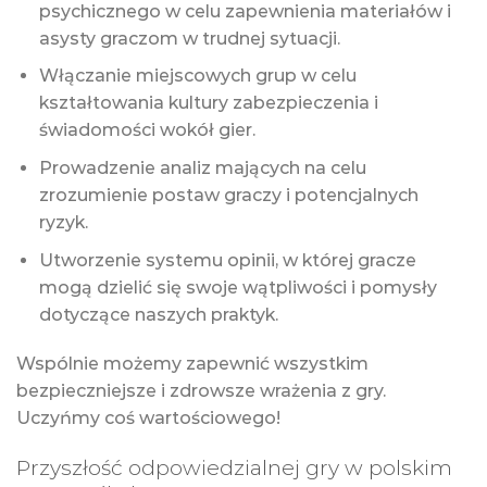
psychicznego w celu zapewnienia materiałów i
asysty graczom w trudnej sytuacji.
Włączanie miejscowych grup w celu
kształtowania kultury zabezpieczenia i
świadomości wokół gier.
Prowadzenie analiz mających na celu
zrozumienie postaw graczy i potencjalnych
ryzyk.
Utworzenie systemu opinii, w której gracze
mogą dzielić się swoje wątpliwości i pomysły
dotyczące naszych praktyk.
Wspólnie możemy zapewnić wszystkim
bezpieczniejsze i zdrowsze wrażenia z gry.
Uczyńmy coś wartościowego!
Przyszłość odpowiedzialnej gry w polskim