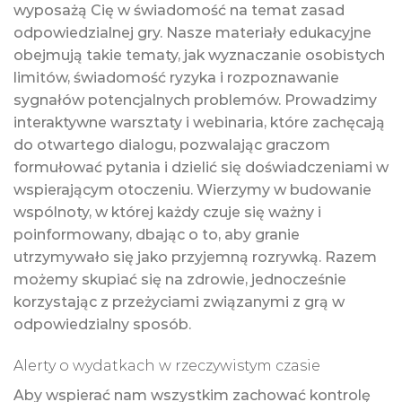
wyposażą Cię w świadomość na temat zasad
odpowiedzialnej gry. Nasze materiały edukacyjne
obejmują takie tematy, jak wyznaczanie osobistych
limitów, świadomość ryzyka i rozpoznawanie
sygnałów potencjalnych problemów. Prowadzimy
interaktywne warsztaty i webinaria, które zachęcają
do otwartego dialogu, pozwalając graczom
formułować pytania i dzielić się doświadczeniami w
wspierającym otoczeniu. Wierzymy w budowanie
wspólnoty, w której każdy czuje się ważny i
poinformowany, dbając o to, aby granie
utrzymywało się jako przyjemną rozrywką. Razem
możemy skupiać się na zdrowie, jednocześnie
korzystając z przeżyciami związanymi z grą w
odpowiedzialny sposób.
Alerty o wydatkach w rzeczywistym czasie
Aby wspierać nam wszystkim zachować kontrolę