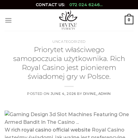
Skip
CONTACT US:
072 024 6246...
to
content
0
UNCATEGORIZED
Priorytet właściwego
samopoczucia użytkownika. Rich
Royal Casino jest pionierem
świadomej gry w Polsce.
POSTED ON
JUNE 4, 2026
BY
DIVINE_ADMIN
W
rich royal casino official website
Royal Casino
jesteśmy świadomi, jak ważne jest preferencyjne