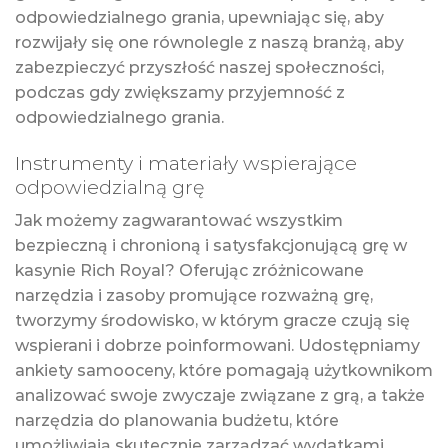
odpowiedzialnego grania, upewniając się, aby
rozwijały się one równolegle z naszą branżą, aby
zabezpieczyć przyszłość naszej społeczności,
podczas gdy zwiększamy przyjemność z
odpowiedzialnego grania.
Instrumenty i materiały wspierające
odpowiedzialną grę
Jak możemy zagwarantować wszystkim
bezpieczną i chronioną i satysfakcjonującą grę w
kasynie Rich Royal? Oferując zróżnicowane
narzędzia i zasoby promujące rozważną grę,
tworzymy środowisko, w którym gracze czują się
wspierani i dobrze poinformowani. Udostępniamy
ankiety samooceny, które pomagają użytkownikom
analizować swoje zwyczaje związane z grą, a także
narzędzia do planowania budżetu, które
umożliwiają skutecznie zarządzać wydatkami.