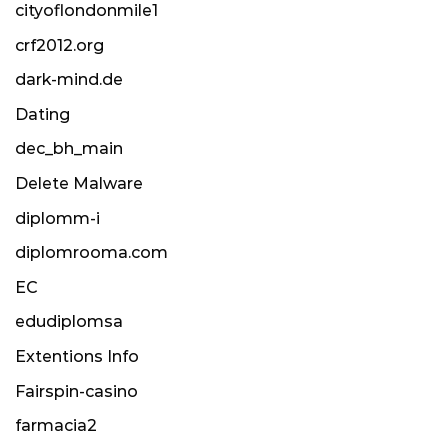
cityoflondonmile1
crf2012.org
dark-mind.de
Dating
dec_bh_main
Delete Malware
diplomm-i
diplomrooma.com
EC
edudiplomsa
Extentions Info
Fairspin-casino
farmacia2