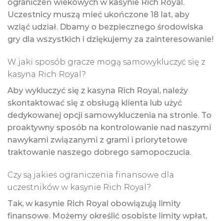
ograniczeń wiekowych w kasynie Rich Royal.
Uczestnicy muszą mieć ukończone 18 lat, aby
wziąć udział. Dbamy o bezpiecznego środowiska
gry dla wszystkich i dziękujemy za zainteresowanie!
W jaki sposób gracze mogą samowykluczyć się z
kasyna Rich Royal?
Aby wykluczyć się z kasyna Rich Royal, należy
skontaktować się z obsługą klienta lub użyć
dedykowanej opcji samowykluczenia na stronie. To
proaktywny sposób na kontrolowanie nad naszymi
nawykami związanymi z grami i priorytetowe
traktowanie naszego dobrego samopoczucia.
Czy są jakieś ograniczenia finansowe dla
uczestników w kasynie Rich Royal?
Tak, w kasynie Rich Royal obowiązują limity
finansowe. Możemy określić osobiste limity wpłat,