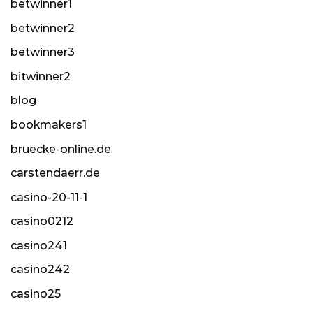
betwinner1
betwinner2
betwinner3
bitwinner2
blog
bookmakers1
bruecke-online.de
carstendaerr.de
casino-20-11-1
casino0212
casino241
casino242
casino25