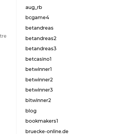
aug_rb
bcgame4
betandreas
tre
betandreas2
betandreas3
betcasino1
betwinner1
betwinner2
betwinner3
bitwinner2
blog
bookmakers1
bruecke-online.de