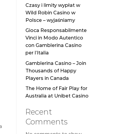
Czasy i limity wypłat w
Wild Robin Casino w
Polsce – wyjaśniamy
Gioca Responsabilmente
Vinci in Modo Autentico
con Gamblerina Casino
per l’Italia
Gamblerina Casino – Join
Thousands of Happy
Players in Canada
The Home of Fair Play for
Australia at Unibet Casino
Recent
Comments
a