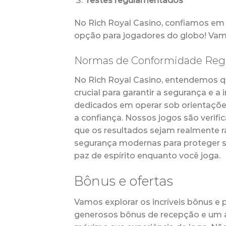
Testes regulamentados
No Rich Royal Casino, confiamos em t
opção para jogadores do globo! Vamo
Normas de Conformidade Regu
No Rich Royal Casino, entendemos q
crucial para garantir a segurança e
dedicados em operar sob orientações 
a confiança. Nossos jogos são verif
que os resultados sejam realmente
segurança modernas para proteger s
paz de espírito enquanto você joga.
Bônus e ofertas
Vamos explorar os incríveis bônus 
generosos bônus de recepção e um at