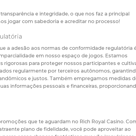
ransparência e integridade, o que nos faz a principal
s jogar com sabedoria e acreditar no processo!
latória
ue a adesão aos normas de conformidade regulatória 
 a imparcialidade em nosso espaço de jogos. Estamos
rigorosas para proteger nossos participantes e cultiv
icados regularmente por terceiros autônomos, garantin
 randômicos e justos. Também empregamos medidas d
uas informações pessoais e financeiras, proporcionan
e promoções que te aguardam no Rich Royal Casino. Co
raente plano de fidelidade, você pode aproveitar ao