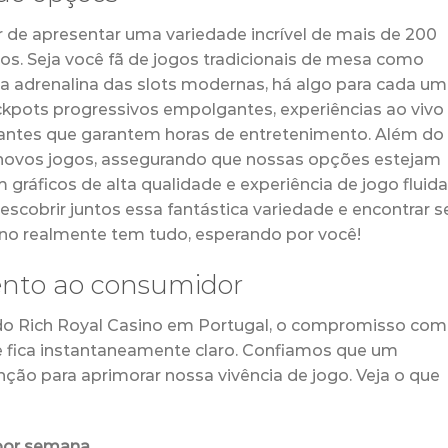
r de apresentar uma variedade incrível de mais de 200
os. Seja você fã de jogos tradicionais de mesa como
 da adrenalina das slots modernas, há algo para cada um
kpots progressivos empolgantes, experiências ao vivo
nantes que garantem horas de entretenimento. Além do
novos jogos, assegurando que nossas opções estejam
ráficos de alta qualidade e experiência de jogo fluida
escobrir juntos essa fantástica variedade e encontrar s
sino realmente tem tudo, esperando por você!
ento ao consumidor
do Rich Royal Casino em Portugal, o compromisso com
e fica instantaneamente claro. Confiamos que um
nção para aprimorar nossa vivência de jogo. Veja o que
 por semana