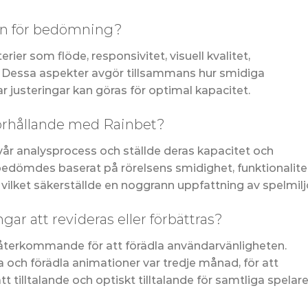
ten för bedömning?
erier som flöde, responsivitet, visuell kvalitet,
. Dessa aspekter avgör tillsammans hur smidiga
 var justeringar kan göras för optimal kapacitet.
förhållande med Rainbet?
år analysprocess och ställde deras kapacitet och
bedömdes baserat på rörelsens smidighet, funktionalite
lket säkerställde en noggrann uppfattning av spelmilj
r att revideras eller förbättras?
s återkommande för att förädla användarvänligheten.
era och förädla animationer var tredje månad, för att
tt tilltalande och optiskt tilltalande för samtliga spelare