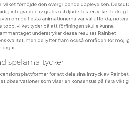
r, vilket förhöjde den övergripande upplevelsen. Dessu
 integration av grafik och ljudeffekter, vilket bidrog ti
 även om de flesta animationerna var väl utförda, noter
s topp, vilket tyder på att förfiningen skulle kunna
Sammantaget understryker dessa resultat Rainbet
nskvalitet, men de lyfter fram också områden för möjli
ringar.
d spelarna tycker
censionsplattformar för att dela sina intryck av Rainbet
at observationer som visar en konsensus på flera vikti