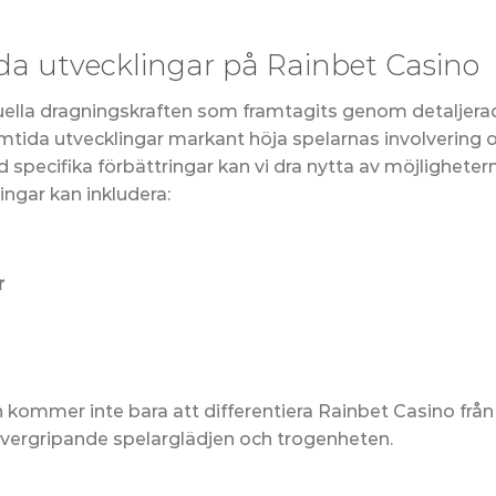
ida utvecklingar på Rainbet Casino
ella dragningskraften som framtagits genom detaljera
mtida utvecklingar markant höja spelarnas involvering 
nd specifika förbättringar kan vi dra nytta av möjligheter
ingar kan inkludera:
r
 kommer inte bara att differentiera Rainbet Casino från
vergripande spelarglädjen och trogenheten.