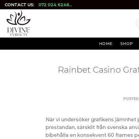
Skip
CONTACT US:
072 024 6246...
to
content
S
fo
HOME
SHOP
Rainbet Casino Gra
POSTED
När vi undersöker grafikens jämnhet 
prestandan, särskilt från svenska a
bibehålla en konsekvent 60 frames pe