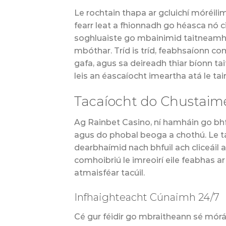
Le rochtain thapa ar gcluichí móréilimh
fearr leat a fhionnadh go héasca nó c
soghluaiste go mbainimid taitneamh 
mbóthar. Tríd is tríd, feabhsaíonn c
gafa, agus sa deireadh thiar bíonn ta
leis an éascaíocht imeartha atá le tai
Tacaíocht do Chustaimé
Ag Rainbet Casino, ní hamháin go bhf
agus do phobal beoga a chothú. Le t
dearbhaímid nach bhfuil ach cliceáil a
comhoibriú le imreoirí eile feabhas ar
atmaisféar tacúil.
Infhaighteacht Cúnaimh 24/7
Cé gur féidir go mbraitheann sé mór