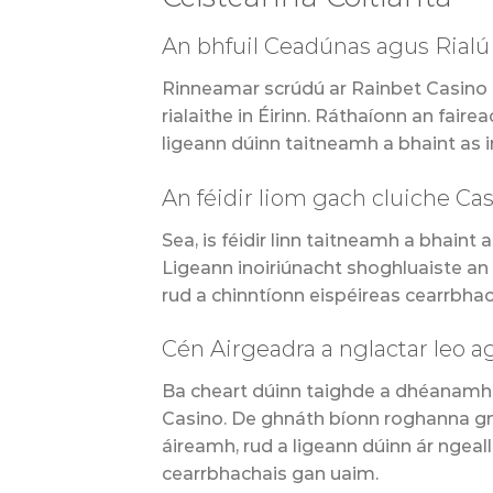
An bhfuil Ceadúnas agus Rialú
Rinneamar scrúdú ar Rainbet Casino 
rialaithe in Éirinn. Ráthaíonn an fair
ligeann dúinn taitneamh a bhaint as im
An féidir liom gach cluiche Ca
Sea, is féidir linn taitneamh a bhaint
Ligeann inoiriúnacht shoghluaiste an ar
rud a chinntíonn eispéireas cearrbhac
Cén Airgeadra a nglactar leo a
Ba cheart dúinn taighde a dhéanamh a
Casino. De ghnáth bíonn roghanna gná
áireamh, rud a ligeann dúinn ár ngeall
cearrbhachais gan uaim.