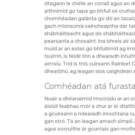
dtagann le chéile an corraíl agus an d
aithnímid go tapa go bhfuil sé crutha
chomhéadan galánta go dtí an tacaíoc
gach mionsonra saincheaptha dár tait
shábháilteacht agus do shábháilteacht
pearsanta a chosaint. Ina bhreis air 
muid ar an eolas go bhfuilimid ag imi
tsuímh, is féidir linn a dhearadh intuiti
aimsiú. Tríd is tríd, cuireann Rainb
dhearbhú, ag leagan síos caighdeán ar
Comhéadan atá furasta
Nuair a dhéanaimid imscrúdú ar an co
áisiúil feabhas mór a chur ar ár dtai
a gcuireann a ndearadh inrochtana cu
gan stró. Tá an leagan amach simplí, 
agus socruithe ár gcuntais gan moth