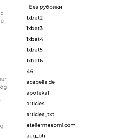
! Без рубрики
sc
1xbet2
hú
1xbet3
g
1xbet4
1xbet5
1xbet6
46
hur
acabelle.de
nóg
apoteka1
í
articles
articles_txt
ateliermasomi.com
ag
aug_bh