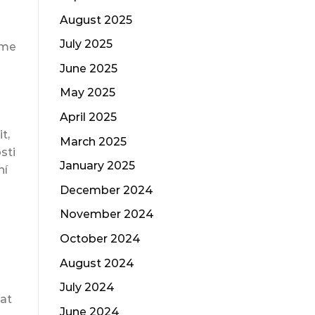
August 2025
July 2025
eme
o
June 2025
May 2025
April 2025
t,
March 2025
sti
January 2025
ní
December 2024
November 2024
October 2024
August 2024
July 2024
vat
June 2024