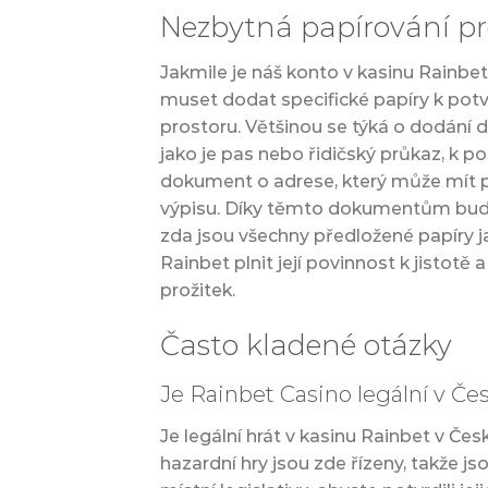
Nezbytná papírování pr
Jakmile je náš konto v kasinu Rainbe
muset dodat specifické papíry k potv
prostoru. Většinou se týká o dodání
jako je pas nebo řidičský průkaz, k 
dokument o adrese, který může mít 
výpisu. Díky těmto dokumentům bude p
zda jsou všechny předložené papíry 
Rainbet plnit její povinnost k jistotě
prožitek.
Často kladené otázky
Je Rainbet Casino legální v Če
Je legální hrát v kasinu Rainbet v Če
hazardní hry jsou zde řízeny, takže 