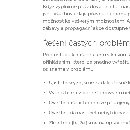
Když vyplníme požadované informace, 
jsou všechny údaje přesné, budeme 
možnost ke veškerým možnostem. A to
zábavy a propagační akce dostupné v
Řešení častých problém
Při přístupu k našemu účtu v kasinu
přihlášením, které lze snadno vyřešit
ocitneme v problému:
Ujistěte se, že jsme zadali přesně l
Vymažte mezipaměť browseru nebo 
Ověřte naše internetové připojen
Ověřte, zda náš účet nebyl dočas
Zkontrolujte, že jsme na opravdo