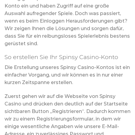
Konto ein und haben Zugriff auf eine große
Auswahl aufregender Spiele. Doch was passiert,
wenn es beim Einloggen Herausforderungen gibt?
Wir zeigen Ihnen die Lösungen und sorgen dafür,
dass Sie für ein reibungsloses Spielerlebnis bestens
gerüstet sind.
So erstellen Sie Ihr Spinsy Casino-Konto
Die Erstellung unseres Spinsy Casino-Kontos ist ein
einfacher Vorgang, und wir können es in nur einer
kurzen Zeitspanne erstellen.
Zuerst gehen wir auf die Webseite von Spinsy
Casino und drücken den deutlich auf der Startseite
sichtbaren Button „Registrieren“. Dadurch kommen
wir zu einem Registrierungsformular, in dem wir
einige wesentliche Angaben wie unsere E-Mail-
Adresse, ein zuverlässiges Passwort und