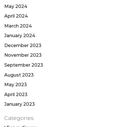
May 2024
April 2024
March 2024
January 2024
December 2023
November 2023
September 2023
August 2023
May 2023
April 2023
January 2023
Categories