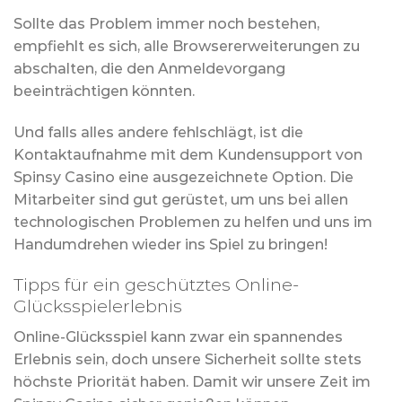
Sollte das Problem immer noch bestehen,
empfiehlt es sich, alle Browsererweiterungen zu
abschalten, die den Anmeldevorgang
beeinträchtigen könnten.
Und falls alles andere fehlschlägt, ist die
Kontaktaufnahme mit dem Kundensupport von
Spinsy Casino eine ausgezeichnete Option. Die
Mitarbeiter sind gut gerüstet, um uns bei allen
technologischen Problemen zu helfen und uns im
Handumdrehen wieder ins Spiel zu bringen!
Tipps für ein geschütztes Online-
Glücksspielerlebnis
Online-Glücksspiel kann zwar ein spannendes
Erlebnis sein, doch unsere Sicherheit sollte stets
höchste Priorität haben. Damit wir unsere Zeit im