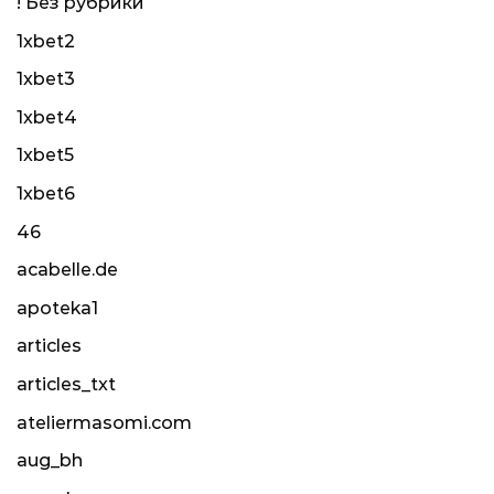
! Без рубрики
1xbet2
1xbet3
1xbet4
1xbet5
1xbet6
46
acabelle.de
apoteka1
articles
articles_txt
ateliermasomi.com
aug_bh