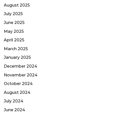
August 2025
July 2025
June 2025
May 2025
April 2025
March 2025
January 2025
December 2024
November 2024
October 2024
August 2024
July 2024
June 2024