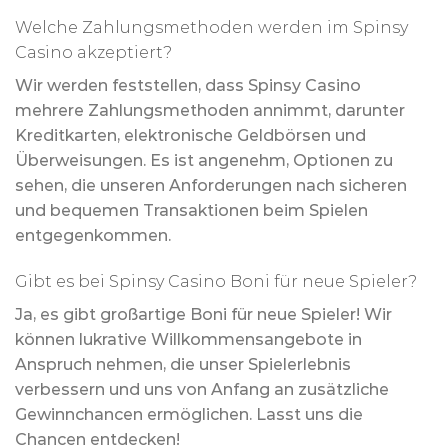
Welche Zahlungsmethoden werden im Spinsy
Casino akzeptiert?
Wir werden feststellen, dass Spinsy Casino
mehrere Zahlungsmethoden annimmt, darunter
Kreditkarten, elektronische Geldbörsen und
Überweisungen. Es ist angenehm, Optionen zu
sehen, die unseren Anforderungen nach sicheren
und bequemen Transaktionen beim Spielen
entgegenkommen.
Gibt es bei Spinsy Casino Boni für neue Spieler?
Ja, es gibt großartige Boni für neue Spieler! Wir
können lukrative Willkommensangebote in
Anspruch nehmen, die unser Spielerlebnis
verbessern und uns von Anfang an zusätzliche
Gewinnchancen ermöglichen. Lasst uns die
Chancen entdecken!