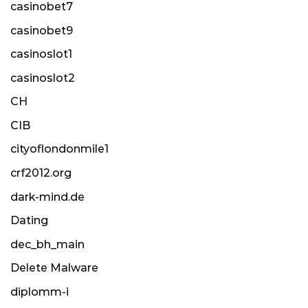
casinobet7
casinobet9
casinoslot1
casinoslot2
CH
CIB
cityoflondonmile1
crf2012.org
dark-mind.de
Dating
dec_bh_main
Delete Malware
diplomm-i