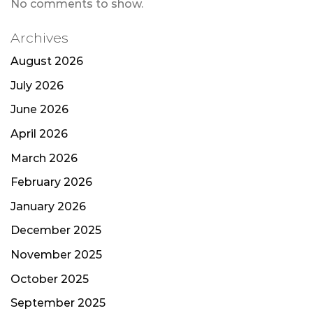
No comments to show.
Archives
August 2026
July 2026
June 2026
April 2026
March 2026
February 2026
January 2026
December 2025
November 2025
October 2025
September 2025