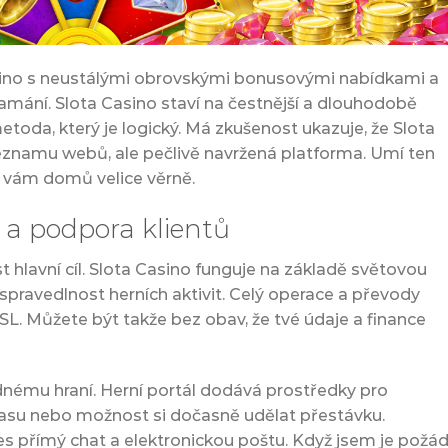
kasino s neustálými obrovskými bonusovými nabídkami a
mání. Slota Casino staví na čestnější a dlouhodobě
toda, který je logický. Má zkušenost ukazuje, že Slota
seznamu webů, ale pečlivě navržená platforma. Umí ten
 vám domů velice věrně.
 a podpora klientů
t hlavní cíl. Slota Casino funguje na základě světovou
spravedlnost herních aktivit. Celý operace a převody
. Můžete být takže bez obav, že tvé údaje a finance
dnému hraní. Herní portál dodává prostředky pro
y času nebo možnost si dočasně udělat přestávku.
es přímý chat a elektronickou poštu. Když jsem je požád