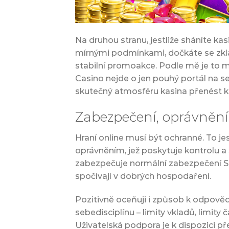
Na druhou stranu, jestliže sháníte 
mírnými podmínkami, dočkáte se zkla
stabilní promoakce. Podle mě je to me
Casino nejde o jen pouhý portál na 
skutečný atmosféru kasina přenést k
Zabezpečení, oprávnění
Hraní online musí být ochranné. To jes
oprávněním, jež poskytuje kontrolu a 
zabezpečuje normální zabezpečení SSL
spočívají v dobrých hospodaření.
Pozitivně oceňuji i způsob k odpově
sebedisciplínu – limity vkladů, limit
Uživatelská podpora je k dispozici př