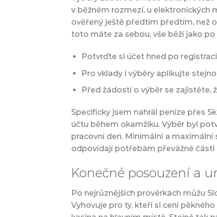
v běžném rozmezí, u elektronických m
ověřený ještě předtím předtím, než o
toto máte za sebou, vše běží jako po
Potvrďte si účet hned po registraci
Pro vklady i výběry aplikujte stej
Před žádostí o výběr se zajistěte,
Specificky jsem nahrál peníze přes Skr
účtu během okamžiku. Výběr byl potvrz
pracovní den. Minimální a maximální 
odpovídají potřebám převážné části 
Konečné posouzení a u
Po nejrůznějších prověrkách můžu Sl
Vyhovuje pro ty, kteří si cení pěknéh