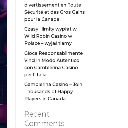
divertissement en Toute
Sécurité et des Gros Gains
pour le Canada
Czasy i limity wypłat w
Wild Robin Casino w
Polsce – wyjaśniamy
Gioca Responsabilmente
Vinci in Modo Autentico
con Gamblerina Casino
per l’Italia
Gamblerina Casino – Join
Thousands of Happy
Players in Canada
Recent
Comments