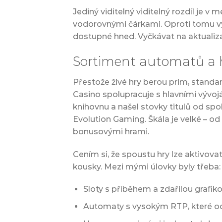
Jediný viditelný viditelný rozdíl je v
vodorovnými čárkami. Oproti tomu výh
dostupné hned. Vyčkávat na aktualizac
Sortiment automatů a 
Přestože živé hry berou prim, standa
Casino spolupracuje s hlavními vývojáři
knihovnu a našel stovky titulů od spo
Evolution Gaming. Škála je velké – od
bonusovými hrami.
Cením si, že spoustu hry lze aktivov
kousky. Mezi mými úlovky byly třeba:
Sloty s příběhem a zdařilou grafiko
Automaty s vysokým RTP, které oce