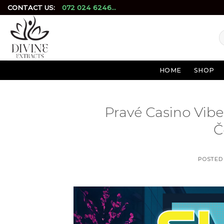
Skip
CONTACT US:
072 024 6246...
to
content
S
fo
HOME
SHOP
Pravé Casino Vib
Č
POSTED