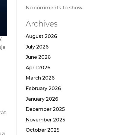
No comments to show.
Archives
August 2026
/
.
July 2026
uje
June 2026
April 2026
March 2026
February 2026
January 2026
December 2025
rát
November 2025
October 2025
ází