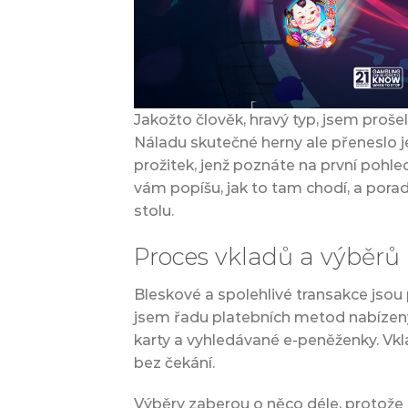
Jakožto člověk, hravý typ, jsem proše
Náladu skutečné herny ale přeneslo je
prožitek, jenž poznáte na první pohled
vám popíšu, jak to tam chodí, a porad
stolu.
Proces vkladů a výběrů
Bleskové a spolehlivé transakce jso
jsem řadu platebních metod nabízený
karty a vyhledávané e-peněženky. Vkla
bez čekání.
Výběry zaberou o něco déle, protože 