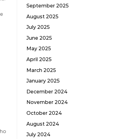
September 2025
le
August 2025
July 2025
June 2025
May 2025
April 2025
March 2025
January 2025
December 2024
November 2024
October 2024
August 2024
ého
July 2024