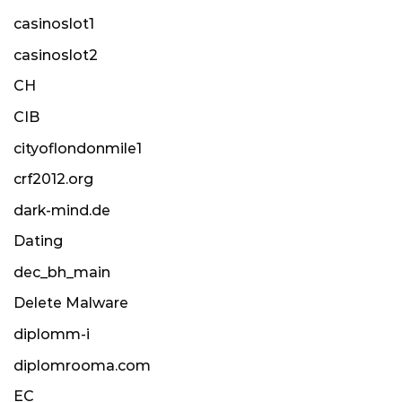
casinoslot1
casinoslot2
CH
CIB
cityoflondonmile1
crf2012.org
dark-mind.de
Dating
dec_bh_main
Delete Malware
diplomm-i
diplomrooma.com
EC