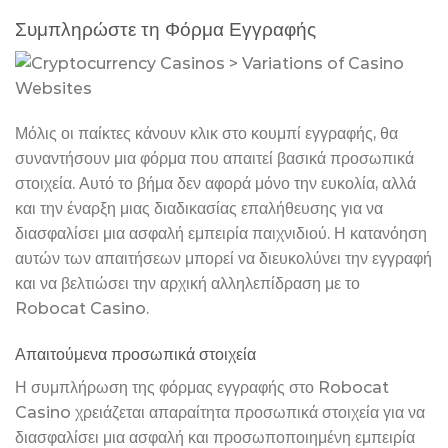
Συμπληρώστε τη Φόρμα Εγγραφής
Μόλις οι παίκτες κάνουν κλικ στο κουμπί εγγραφής, θα
συναντήσουν μια φόρμα που απαιτεί βασικά προσωπικά
στοιχεία. Αυτό το βήμα δεν αφορά μόνο την ευκολία, αλλά
και την έναρξη μιας διαδικασίας επαλήθευσης για να
διασφαλίσει μια ασφαλή εμπειρία παιχνιδιού. Η κατανόηση
αυτών των απαιτήσεων μπορεί να διευκολύνει την εγγραφή
και να βελτιώσει την αρχική αλληλεπίδραση με το
Robocat Casino.
Απαιτούμενα προσωπικά στοιχεία
Η συμπλήρωση της φόρμας εγγραφής στο Robocat
Casino χρειάζεται απαραίτητα προσωπικά στοιχεία για να
διασφαλίσει μια ασφαλή και προσωποποιημένη εμπειρία