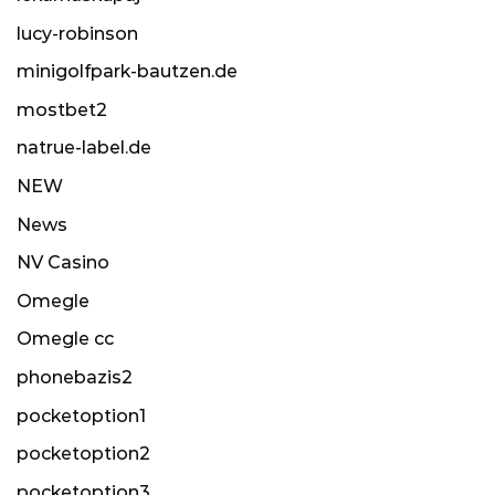
lucy-robinson
minigolfpark-bautzen.de
mostbet2
natrue-label.de
NEW
News
NV Casino
Omegle
Omegle cc
phonebazis2
pocketoption1
pocketoption2
pocketoption3