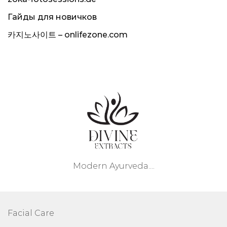
Гайды для новичков
카지노사이트 – onlifezone.com
Modern Ayurveda....
Facial Care