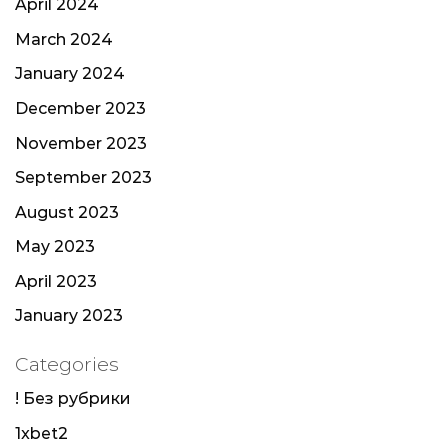
April 2024
March 2024
January 2024
December 2023
November 2023
September 2023
August 2023
May 2023
April 2023
January 2023
Categories
! Без рубрики
1xbet2