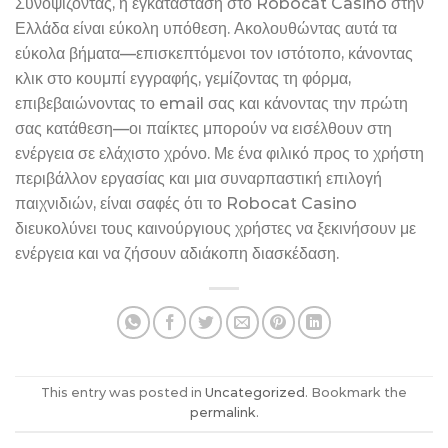
Συνοψίζοντας, η εγκατάσταση στο Robocat Casino στην
Ελλάδα είναι εύκολη υπόθεση. Ακολουθώντας αυτά τα
εύκολα βήματα—επισκεπτόμενοι τον ιστότοπο, κάνοντας
κλικ στο κουμπί εγγραφής, γεμίζοντας τη φόρμα,
επιβεβαιώνοντας το email σας και κάνοντας την πρώτη
σας κατάθεση—οι παίκτες μπορούν να εισέλθουν στη
ενέργεια σε ελάχιστο χρόνο. Με ένα φιλικό προς το χρήστη
περιβάλλον εργασίας και μια συναρπαστική επιλογή
παιχνιδιών, είναι σαφές ότι το Robocat Casino
διευκολύνει τους καινούργιους χρήστες να ξεκινήσουν με
ενέργεια και να ζήσουν αδιάκοπη διασκέδαση.
This entry was posted in
Uncategorized
. Bookmark the
permalink
.