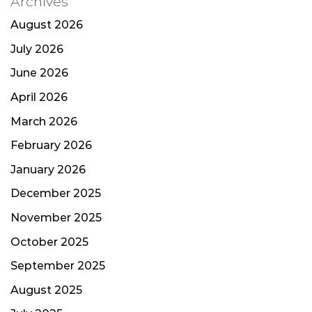
Archives
August 2026
July 2026
June 2026
April 2026
March 2026
February 2026
January 2026
December 2025
November 2025
October 2025
September 2025
August 2025