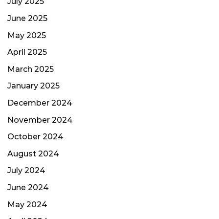
July 2025
June 2025
May 2025
April 2025
March 2025
January 2025
December 2024
November 2024
October 2024
August 2024
July 2024
June 2024
May 2024