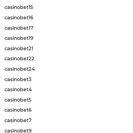
casinobet15
casinobet16
casinobet17
casinobet19
casinobet21
casinobet22
casinobet24
casinobet3
casinobet4
casinobet5
casinobet6
casinobet7
casinobet9