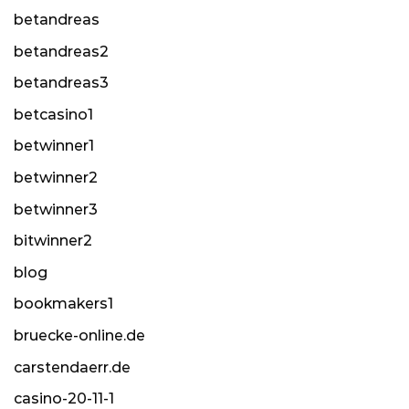
betandreas
betandreas2
betandreas3
betcasino1
betwinner1
betwinner2
betwinner3
bitwinner2
blog
bookmakers1
bruecke-online.de
carstendaerr.de
casino-20-11-1