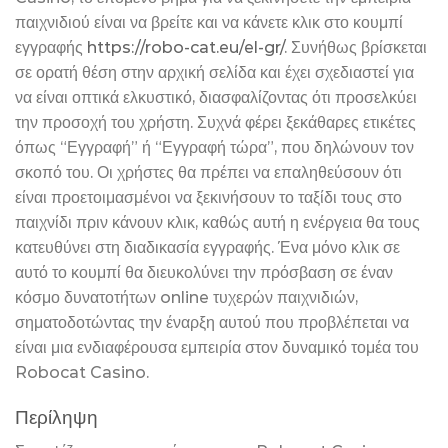
παιχνιδιού είναι να βρείτε και να κάνετε κλικ στο κουμπί
εγγραφής
https://robo-cat.eu/el-gr/
. Συνήθως βρίσκεται
σε ορατή θέση στην αρχική σελίδα και έχει σχεδιαστεί για
να είναι οπτικά ελκυστικό, διασφαλίζοντας ότι προσελκύει
την προσοχή του χρήστη. Συχνά φέρει ξεκάθαρες ετικέτες
όπως “Εγγραφή” ή “Εγγραφή τώρα”, που δηλώνουν τον
σκοπό του. Οι χρήστες θα πρέπει να επαληθεύσουν ότι
είναι προετοιμασμένοι να ξεκινήσουν το ταξίδι τους στο
παιχνίδι πριν κάνουν κλικ, καθώς αυτή η ενέργεια θα τους
κατευθύνει στη διαδικασία εγγραφής. Ένα μόνο κλικ σε
αυτό το κουμπί θα διευκολύνει την πρόσβαση σε έναν
κόσμο δυνατοτήτων online τυχερών παιχνιδιών,
σηματοδοτώντας την έναρξη αυτού που προβλέπεται να
είναι μια ενδιαφέρουσα εμπειρία στον δυναμικό τομέα του
Robocat Casino.
Περίληψη