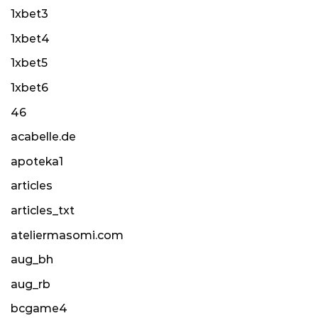
1xbet3
1xbet4
1xbet5
1xbet6
46
acabelle.de
apoteka1
articles
articles_txt
ateliermasomi.com
aug_bh
aug_rb
bcgame4