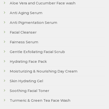
Aloe Vera and Cucumber Face wash
Anti Aging Serum
Anti Pigmentation Serum
Facial Cleanser
Fairness Serum
Gentle Exfoliating Facial Scrub
Hydrating Face Pack
Moisturizing & Nourishing Day Cream
Skin Hydrating Gel
Soothing Facial Toner
Turmeric & Green Tea Face Wash