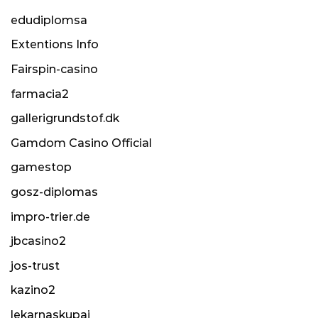
edudiplomsa
Extentions Info
Fairspin-casino
farmacia2
gallerigrundstof.dk
Gamdom Casino Official
gamestop
gosz-diplomas
impro-trier.de
jbcasino2
jos-trust
kazino2
lekarnaskupaj