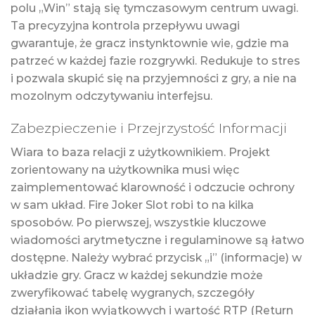
polu „Win” stają się tymczasowym centrum uwagi.
Ta precyzyjna kontrola przepływu uwagi
gwarantuje, że gracz instynktownie wie, gdzie ma
patrzeć w każdej fazie rozgrywki. Redukuje to stres
i pozwala skupić się na przyjemności z gry, a nie na
mozolnym odczytywaniu interfejsu.
Zabezpieczenie i Przejrzystość Informacji
Wiara to baza relacji z użytkownikiem. Projekt
zorientowany na użytkownika musi więc
zaimplementować klarowność i odczucie ochrony
w sam układ. Fire Joker Slot robi to na kilka
sposobów. Po pierwszej, wszystkie kluczowe
wiadomości arytmetyczne i regulaminowe są łatwo
dostępne. Należy wybrać przycisk „i” (informacje) w
układzie gry. Gracz w każdej sekundzie może
zweryfikować tabelę wygranych, szczegóły
działania ikon wyjątkowych i wartość RTP (Return