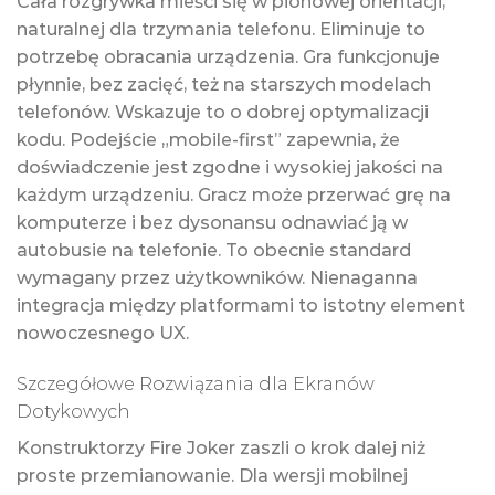
Cała rozgrywka mieści się w pionowej orientacji,
naturalnej dla trzymania telefonu. Eliminuje to
potrzebę obracania urządzenia. Gra funkcjonuje
płynnie, bez zacięć, też na starszych modelach
telefonów. Wskazuje to o dobrej optymalizacji
kodu. Podejście „mobile-first” zapewnia, że
doświadczenie jest zgodne i wysokiej jakości na
każdym urządzeniu. Gracz może przerwać grę na
komputerze i bez dysonansu odnawiać ją w
autobusie na telefonie. To obecnie standard
wymagany przez użytkowników. Nienaganna
integracja między platformami to istotny element
nowoczesnego UX.
Szczegółowe Rozwiązania dla Ekranów
Dotykowych
Konstruktorzy Fire Joker zaszli o krok dalej niż
proste przemianowanie. Dla wersji mobilnej