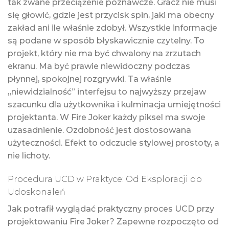
tak zwane przeciążenie poznawcze. Gracz nie musi
się głowić, gdzie jest przycisk spin, jaki ma obecny
zakład ani ile właśnie zdobył. Wszystkie informacje
są podane w sposób błyskawicznie czytelny. To
projekt, który nie ma być chwalony na zrzutach
ekranu. Ma być prawie niewidoczny podczas
płynnej, spokojnej rozgrywki. Ta właśnie
„niewidzialność” interfejsu to najwyższy przejaw
szacunku dla użytkownika i kulminacja umiejętności
projektanta. W Fire Joker każdy piksel ma swoje
uzasadnienie. Ozdobność jest dostosowana
użyteczności. Efekt to odczucie stylowej prostoty, a
nie lichoty.
Procedura UCD w Praktyce: Od Eksploracji do
Udoskonaleń
Jak potrafił wyglądać praktyczny proces UCD przy
projektowaniu Fire Joker? Zapewne rozpoczęto od