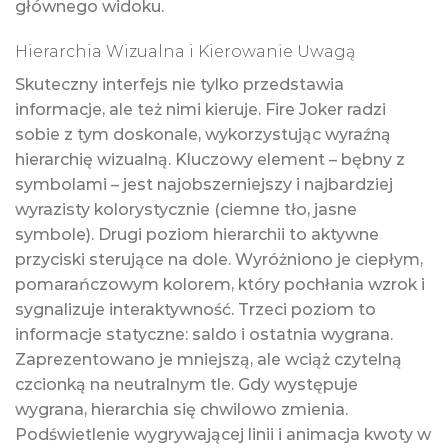
głównego widoku.
Hierarchia Wizualna i Kierowanie Uwagą
Skuteczny interfejs nie tylko przedstawia
informacje, ale też nimi kieruje. Fire Joker radzi
sobie z tym doskonale, wykorzystując wyraźną
hierarchię wizualną. Kluczowy element – bębny z
symbolami – jest najobszerniejszy i najbardziej
wyrazisty kolorystycznie (ciemne tło, jasne
symbole). Drugi poziom hierarchii to aktywne
przyciski sterujące na dole. Wyróżniono je ciepłym,
pomarańczowym kolorem, który pochłania wzrok i
sygnalizuje interaktywność. Trzeci poziom to
informacje statyczne: saldo i ostatnia wygrana.
Zaprezentowano je mniejszą, ale wciąż czytelną
czcionką na neutralnym tle. Gdy występuje
wygrana, hierarchia się chwilowo zmienia.
Podświetlenie wygrywającej linii i animacja kwoty w