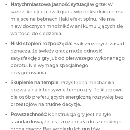
Natychmiastowa jasność sytuacji w grze:
W
każdej kolejnej chwili gracz wie dokładnie, co ma
miejsce na bębnach i jaki efekt spinu. Nie ma
niewidocznych mnożników ani kumulujących się
wartości do śledzenia.
Niski stopień rozpoczęcia:
Brak złożonych zasad
oznacza, że świeży gracz może odnosić
satysfakcję z gry już od pierwszego wykonanego
obrotu. Nie wymaga specjalnego
przygotowania.
Skupienie na tempie:
Przystępna mechanika
pozwala na intensywne tempo gry. To kluczowe
dla osób preferujących energiczną rozrywkę bez
przestojów na trudne decyzje.
Powszechność:
Konstrukcja gry jest na tyle
standardowa, że jest zrozumiała do szerokiego
grona graczy. Bez względu ich gustów