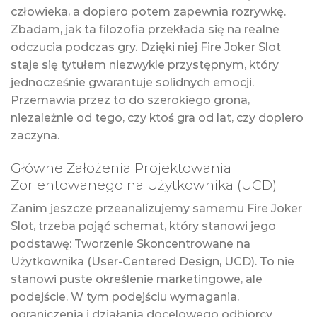
człowieka, a dopiero potem zapewnia rozrywkę.
Zbadam, jak ta filozofia przekłada się na realne
odczucia podczas gry. Dzięki niej Fire Joker Slot
staje się tytułem niezwykle przystępnym, który
jednocześnie gwarantuje solidnych emocji.
Przemawia przez to do szerokiego grona,
niezależnie od tego, czy ktoś gra od lat, czy dopiero
zaczyna.
Główne Założenia Projektowania
Zorientowanego na Użytkownika (UCD)
Zanim jeszcze przeanalizujemy samemu Fire Joker
Slot, trzeba pojąć schemat, który stanowi jego
podstawę: Tworzenie Skoncentrowane na
Użytkownika (User-Centered Design, UCD). To nie
stanowi puste określenie marketingowe, ale
podejście. W tym podejściu wymagania,
ograniczenia i działania docelowego odbiorcy