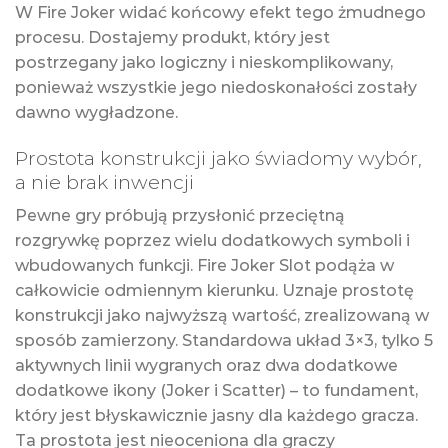
W Fire Joker widać końcowy efekt tego żmudnego
procesu. Dostajemy produkt, który jest
postrzegany jako logiczny i nieskomplikowany,
ponieważ wszystkie jego niedoskonałości zostały
dawno wygładzone.
Prostota konstrukcji jako świadomy wybór,
a nie brak inwencji
Pewne gry próbują przysłonić przeciętną
rozgrywkę poprzez wielu dodatkowych symboli i
wbudowanych funkcji. Fire Joker Slot podąża w
całkowicie odmiennym kierunku. Uznaje prostotę
konstrukcji jako najwyższą wartość, zrealizowaną w
sposób zamierzony. Standardowa układ 3×3, tylko 5
aktywnych linii wygranych oraz dwa dodatkowe
dodatkowe ikony (Joker i Scatter) – to fundament,
który jest błyskawicznie jasny dla każdego gracza.
Ta prostota jest nieoceniona dla graczy