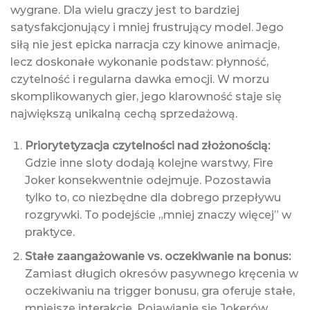
wygrane. Dla wielu graczy jest to bardziej
satysfakcjonujący i mniej frustrujący model. Jego
siłą nie jest epicka narracja czy kinowe animacje,
lecz doskonałe wykonanie podstaw: płynność,
czytelność i regularna dawka emocji. W morzu
skomplikowanych gier, jego klarowność staje się
największą unikalną cechą sprzedażową.
Priorytetyzacja czytelności nad złożonością:
Gdzie inne sloty dodają kolejne warstwy, Fire
Joker konsekwentnie odejmuje. Pozostawia
tylko to, co niezbędne dla dobrego przepływu
rozgrywki. To podejście „mniej znaczy więcej” w
praktyce.
Stałe zaangażowanie vs. oczekiwanie na bonus:
Zamiast długich okresów pasywnego kręcenia w
oczekiwaniu na trigger bonusu, gra oferuje stałe,
mniejsze interakcje. Pojawianie się Jokerów