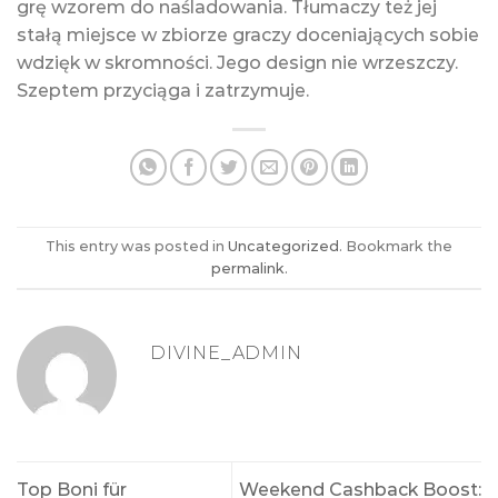
grę wzorem do naśladowania. Tłumaczy też jej
stałą miejsce w zbiorze graczy doceniających sobie
wdzięk w skromności. Jego design nie wrzeszczy.
Szeptem przyciąga i zatrzymuje.
This entry was posted in
Uncategorized
. Bookmark the
permalink
.
DIVINE_ADMIN
Top Boni für
Weekend Cashback Boost: