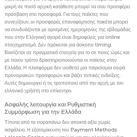
μικρή σε ποσό αρχική κατάθεση μπορεί να σου προσφέρει
πρόσβαση στο προσφορά. Για τους παίκτες που
συνεχίζουν, οι προσφορές επαναφόρτισης πακέτα μπορεί
να συνδυάζονται με ορισμένες ημερομηνίες της εβδομάδας
που στην Ελληνική αγορά είναι δημοφιλείς για online
στοιχηματισμό. Δεν πρόκειται για άσκοπο timing.
Βασίζεται σε πραγματικά στοιχεία για το σε ποιες ώρες και
με ποιον τρόπο δραστηριοποιούνται οι παίκτες στην
Ελλάδα. Η πλατφόρμα δεν υιοθετεί μια παγκόσμια σειρά
προνομιακών προσφορών και βάζει τοπικές ενδείξεις.
Αυτές δημιουργεί ή τις τροποποιεί από την αρχή, με τον
ελληνικό χρήστη στο επίκεντρο.
Ασφαλής λειτουργία και Ρυθμιστική
Συμμόρφωση για την Ελλάδα
Τίποτα από τα παραπάνω δεν αποκτά αξία χωρίς
ασφάλεια. Η εξατομίκευση του
Payment Methods