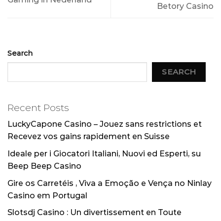
Betory Casino
Search
SEARCH
Recent Posts
LuckyCapone Casino – Jouez sans restrictions et
Recevez vos gains rapidement en Suisse
Ideale per i Giocatori Italiani, Nuovi ed Esperti, su
Beep Beep Casino
Gire os Carretéis , Viva a Emoção e Vença no Ninlay
Casino em Portugal
Slotsdj Casino : Un divertissement en Toute