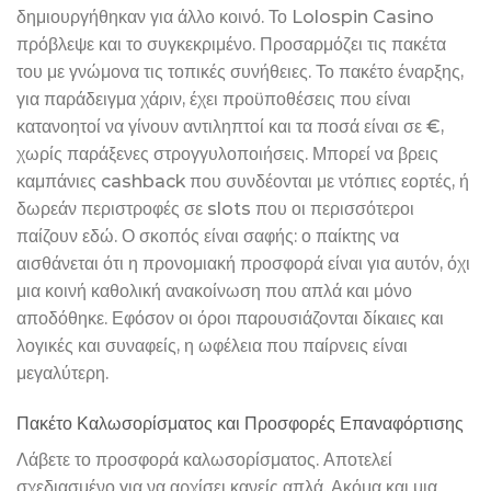
δημιουργήθηκαν για άλλο κοινό. Το Lolospin Casino
πρόβλεψε και το συγκεκριμένο. Προσαρμόζει τις πακέτα
του με γνώμονα τις τοπικές συνήθειες. Το πακέτο έναρξης,
για παράδειγμα χάριν, έχει προϋποθέσεις που είναι
κατανοητοί να γίνουν αντιληπτοί και τα ποσά είναι σε €,
χωρίς παράξενες στρογγυλοποιήσεις. Μπορεί να βρεις
καμπάνιες cashback που συνδέονται με ντόπιες εορτές, ή
δωρεάν περιστροφές σε slots που οι περισσότεροι
παίζουν εδώ. Ο σκοπός είναι σαφής: ο παίκτης να
αισθάνεται ότι η προνομιακή προσφορά είναι για αυτόν, όχι
μια κοινή καθολική ανακοίνωση που απλά και μόνο
αποδόθηκε. Εφόσον οι όροι παρουσιάζονται δίκαιες και
λογικές και συναφείς, η ωφέλεια που παίρνεις είναι
μεγαλύτερη.
Πακέτο Καλωσορίσματος και Προσφορές Επαναφόρτισης
Λάβετε το προσφορά καλωσορίσματος. Αποτελεί
σχεδιασμένο για να αρχίσει κανείς απλά. Ακόμα και μια