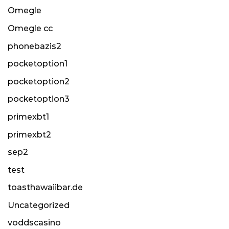
Omegle
Omegle cc
phonebazis2
pocketoption1
pocketoption2
pocketoption3
primexbt1
primexbt2
sep2
test
toasthawaiibar.de
Uncategorized
voddscasino