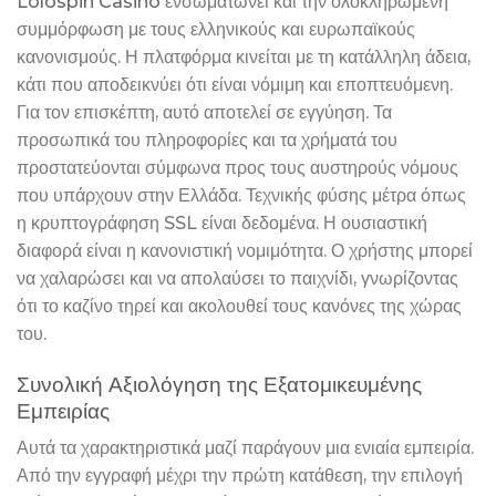
Lolospin Casino
ενσωματώνει και την ολοκληρωμένη
συμμόρφωση με τους ελληνικούς και ευρωπαϊκούς
κανονισμούς. Η πλατφόρμα κινείται με τη κατάλληλη άδεια,
κάτι που αποδεικνύει ότι είναι νόμιμη και εποπτευόμενη.
Για τον επισκέπτη, αυτό αποτελεί σε εγγύηση. Τα
προσωπικά του πληροφορίες και τα χρήματά του
προστατεύονται σύμφωνα προς τους αυστηρούς νόμους
που υπάρχουν στην Ελλάδα. Τεχνικής φύσης μέτρα όπως
η κρυπτογράφηση SSL είναι δεδομένα. Η ουσιαστική
διαφορά είναι η κανονιστική νομιμότητα. Ο χρήστης μπορεί
να χαλαρώσει και να απολαύσει το παιχνίδι, γνωρίζοντας
ότι το καζίνο τηρεί και ακολουθεί τους κανόνες της χώρας
του.
Συνολική Αξιολόγηση της Εξατομικευμένης
Εμπειρίας
Αυτά τα χαρακτηριστικά μαζί παράγουν μια ενιαία εμπειρία.
Από την εγγραφή μέχρι την πρώτη κατάθεση, την επιλογή