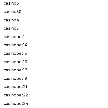
casino3
casino30
casino4
casino5
casinobet1
casinobet14
casinobet15
casinobet16
casinobet17
casinobet19
casinobet21
casinobet22
casinobet24