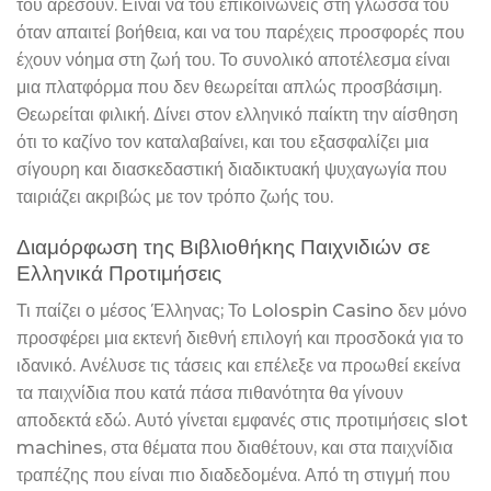
του αρέσουν. Είναι να του επικοινωνείς στη γλώσσα του
όταν απαιτεί βοήθεια, και να του παρέχεις προσφορές που
έχουν νόημα στη ζωή του. Το συνολικό αποτέλεσμα είναι
μια πλατφόρμα που δεν θεωρείται απλώς προσβάσιμη.
Θεωρείται φιλική. Δίνει στον ελληνικό παίκτη την αίσθηση
ότι το καζίνο τον καταλαβαίνει, και του εξασφαλίζει μια
σίγουρη και διασκεδαστική διαδικτυακή ψυχαγωγία που
ταιριάζει ακριβώς με τον τρόπο ζωής του.
Διαμόρφωση της Βιβλιοθήκης Παιχνιδιών σε
Ελληνικά Προτιμήσεις
Τι παίζει ο μέσος Έλληνας; Το Lolospin Casino δεν μόνο
προσφέρει μια εκτενή διεθνή επιλογή και προσδοκά για το
ιδανικό. Ανέλυσε τις τάσεις και επέλεξε να προωθεί εκείνα
τα παιχνίδια που κατά πάσα πιθανότητα θα γίνουν
αποδεκτά εδώ. Αυτό γίνεται εμφανές στις προτιμήσεις slot
machines, στα θέματα που διαθέτουν, και στα παιχνίδια
τραπέζης που είναι πιο διαδεδομένα. Από τη στιγμή που