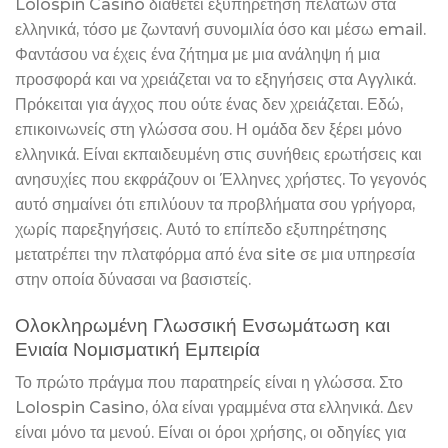
Lolospin Casino διαθέτει εξυπηρέτηση πελατών στα
ελληνικά, τόσο με ζωντανή συνομιλία όσο και μέσω email.
Φαντάσου να έχεις ένα ζήτημα με μια ανάληψη ή μια
προσφορά και να χρειάζεται να το εξηγήσεις στα Αγγλικά.
Πρόκειται για άγχος που ούτε ένας δεν χρειάζεται. Εδώ,
επικοινωνείς στη γλώσσα σου. Η ομάδα δεν ξέρει μόνο
ελληνικά. Είναι εκπαιδευμένη στις συνήθεις ερωτήσεις και
ανησυχίες που εκφράζουν οι Έλληνες χρήστες. Το γεγονός
αυτό σημαίνει ότι επιλύουν τα προβλήματα σου γρήγορα,
χωρίς παρεξηγήσεις. Αυτό το επίπεδο εξυπηρέτησης
μετατρέπει την πλατφόρμα από ένα site σε μια υπηρεσία
στην οποία δύνασαι να βασιστείς.
Ολοκληρωμένη Γλωσσική Ενσωμάτωση και
Ενιαία Νομισματική Εμπειρία
Το πρώτο πράγμα που παρατηρείς είναι η γλώσσα. Στο
Lolospin Casino, όλα είναι γραμμένα στα ελληνικά. Δεν
είναι μόνο τα μενού. Είναι οι όροι χρήσης, οι οδηγίες για