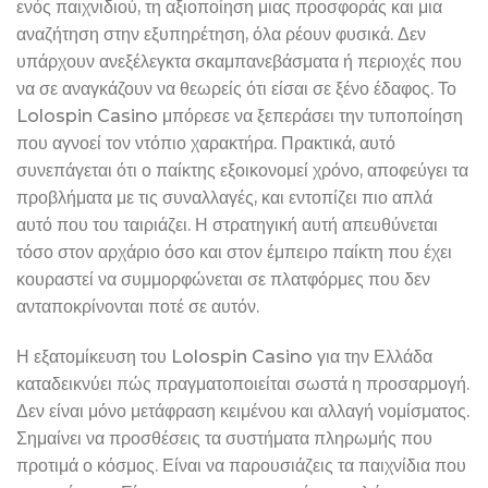
ενός παιχνιδιού, τη αξιοποίηση μιας προσφοράς και μια
αναζήτηση στην εξυπηρέτηση, όλα ρέουν φυσικά. Δεν
υπάρχουν ανεξέλεγκτα σκαμπανεβάσματα ή περιοχές που
να σε αναγκάζουν να θεωρείς ότι είσαι σε ξένο έδαφος. Το
Lolospin Casino μπόρεσε να ξεπεράσει την τυποποίηση
που αγνοεί τον ντόπιο χαρακτήρα. Πρακτικά, αυτό
συνεπάγεται ότι ο παίκτης εξοικονομεί χρόνο, αποφεύγει τα
προβλήματα με τις συναλλαγές, και εντοπίζει πιο απλά
αυτό που του ταιριάζει. Η στρατηγική αυτή απευθύνεται
τόσο στον αρχάριο όσο και στον έμπειρο παίκτη που έχει
κουραστεί να συμμορφώνεται σε πλατφόρμες που δεν
ανταποκρίνονται ποτέ σε αυτόν.
Η εξατομίκευση του Lolospin Casino για την Ελλάδα
καταδεικνύει πώς πραγματοποιείται σωστά η προσαρμογή.
Δεν είναι μόνο μετάφραση κειμένου και αλλαγή νομίσματος.
Σημαίνει να προσθέσεις τα συστήματα πληρωμής που
προτιμά ο κόσμος. Είναι να παρουσιάζεις τα παιχνίδια που