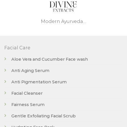
Modern Ayurveda....
Facial Care
Aloe Vera and Cucumber Face wash
Anti Aging Serum
Anti Pigmentation Serum
Facial Cleanser
Fairness Serum
Gentle Exfoliating Facial Scrub