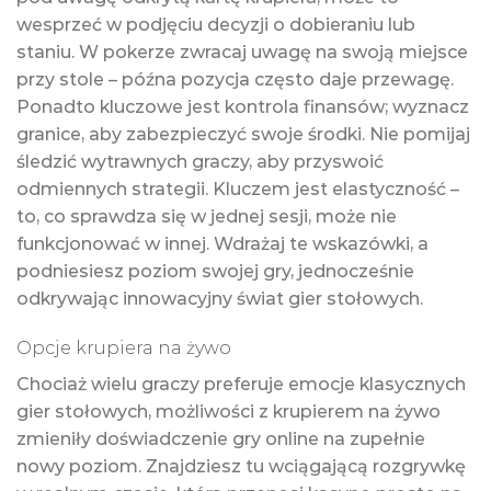
wesprzeć w podjęciu decyzji o dobieraniu lub
staniu. W pokerze zwracaj uwagę na swoją miejsce
przy stole – późna pozycja często daje przewagę.
Ponadto kluczowe jest kontrola finansów; wyznacz
granice, aby zabezpieczyć swoje środki. Nie pomijaj
śledzić wytrawnych graczy, aby przyswoić
odmiennych strategii. Kluczem jest elastyczność –
to, co sprawdza się w jednej sesji, może nie
funkcjonować w innej. Wdrażaj te wskazówki, a
podniesiesz poziom swojej gry, jednocześnie
odkrywając innowacyjny świat gier stołowych.
Opcje krupiera na żywo
Chociaż wielu graczy preferuje emocje klasycznych
gier stołowych, możliwości z krupierem na żywo
zmieniły doświadczenie gry online na zupełnie
nowy poziom. Znajdziesz tu wciągającą rozgrywkę