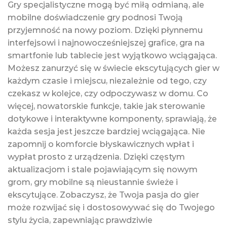
Gry specjalistyczne mogą być miłą odmianą, ale
mobilne doświadczenie gry podnosi Twoją
przyjemność na nowy poziom. Dzięki płynnemu
interfejsowi i najnowocześniejszej grafice, gra na
smartfonie lub tablecie jest wyjątkowo wciągająca.
Możesz zanurzyć się w świecie ekscytujących gier w
każdym czasie i miejscu, niezależnie od tego, czy
czekasz w kolejce, czy odpoczywasz w domu. Co
więcej, nowatorskie funkcje, takie jak sterowanie
dotykowe i interaktywne komponenty, sprawiają, że
każda sesja jest jeszcze bardziej wciągająca. Nie
zapomnij o komforcie błyskawicznych wpłat i
wypłat prosto z urządzenia. Dzięki częstym
aktualizacjom i stale pojawiającym się nowym
grom, gry mobilne są nieustannie świeże i
ekscytujące. Zobaczysz, że Twoja pasja do gier
może rozwijać się i dostosowywać się do Twojego
stylu życia, zapewniając prawdziwie