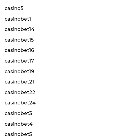
casino5
casinobet1
casinobet14
casinobet15
casinobet16
casinobet17
casinobet19
casinobet21
casinobet22
casinobet24
casinobet3
casinobet4
casinobet5