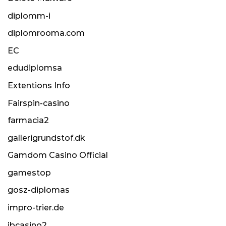
diplomm-i
diplomrooma.com
EC
edudiplomsa
Extentions Info
Fairspin-casino
farmacia2
gallerigrundstof.dk
Gamdom Casino Official
gamestop
gosz-diplomas
impro-trier.de
jbcasino2