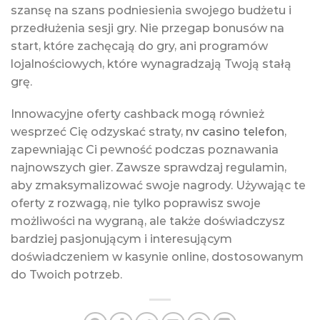
szansę na szans podniesienia swojego budżetu i
przedłużenia sesji gry. Nie przegap bonusów na
start, które zachęcają do gry, ani programów
lojalnościowych, które wynagradzają Twoją stałą
grę.
Innowacyjne oferty cashback mogą również
wesprzeć Cię odzyskać straty,
nv casino telefon
,
zapewniając Ci pewność podczas poznawania
najnowszych gier. Zawsze sprawdzaj regulamin,
aby zmaksymalizować swoje nagrody. Używając te
oferty z rozwagą, nie tylko poprawisz swoje
możliwości na wygraną, ale także doświadczysz
bardziej pasjonującym i interesującym
doświadczeniem w kasynie online, dostosowanym
do Twoich potrzeb.