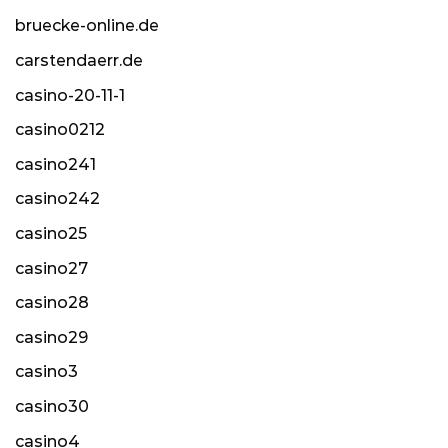
bruecke-online.de
carstendaerr.de
casino-20-11-1
casino0212
casino241
casino242
casino25
casino27
casino28
casino29
casino3
casino30
casino4