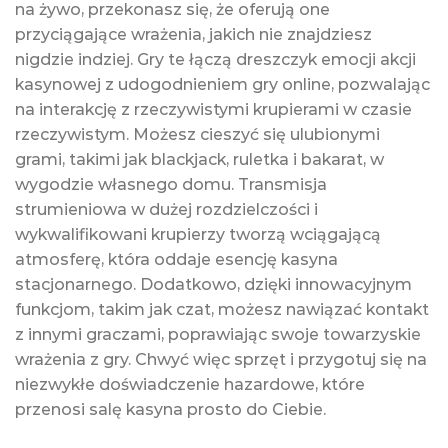
na żywo, przekonasz się, że oferują one
przyciągające wrażenia, jakich nie znajdziesz
nigdzie indziej. Gry te łączą dreszczyk emocji akcji
kasynowej z udogodnieniem gry online, pozwalając
na interakcję z rzeczywistymi krupierami w czasie
rzeczywistym. Możesz cieszyć się ulubionymi
grami, takimi jak blackjack, ruletka i bakarat, w
wygodzie własnego domu. Transmisja
strumieniowa w dużej rozdzielczości i
wykwalifikowani krupierzy tworzą wciągającą
atmosferę, która oddaje esencję kasyna
stacjonarnego. Dodatkowo, dzięki innowacyjnym
funkcjom, takim jak czat, możesz nawiązać kontakt
z innymi graczami, poprawiając swoje towarzyskie
wrażenia z gry. Chwyć więc sprzęt i przygotuj się na
niezwykłe doświadczenie hazardowe, które
przenosi salę kasyna prosto do Ciebie.