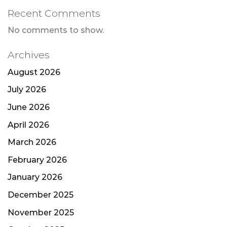
Recent Comments
No comments to show.
Archives
August 2026
July 2026
June 2026
April 2026
March 2026
February 2026
January 2026
December 2025
November 2025