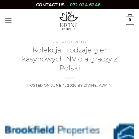
Skip
CONTACT US:
072 024 6246...
to
content
0
UNCATEGORIZED
Kolekcja i rodzaje gier
kasynowych NV dla graczy z
Polski
POSTED ON
JUNE 4, 2026
BY
DIVINE_ADMIN