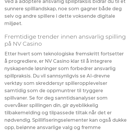
Ved å adoptere ansvarlig spillpraksis bidrar du til et
sunnere spilllandskap, noe som gagner både deg
selv og andre spillere i dette voksende digitale
miljøet.
Fremtidige trender innen ansvarlig spilling
på NV Casino
Etter hvert som teknologiske fremskritt fortsetter
å progrediere, er NV Casino klar til å integrere
nyskapende løsninger som forbedrer ansvarlig
spillpraksis. Du vil sannsynligvis se AI-drevne
verktøy som skreddersyr spilleropplevelser
samtidig som de oppmuntrer til tryggere
spillvaner. Se for deg sanntidsanalyser som
overvåker spillingen din, gir øyeblikkelig
tilbakemelding og tilpassede tiltak når det er
nødvendig. Spillifiseringselementer kan også dukke
opp, belønne ansvarlige valg og fremme