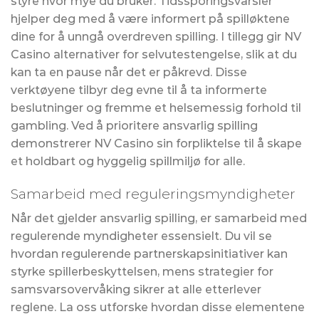
styre hvor mye du bruker. Tidssporingsvarsler
hjelper deg med å være informert på spilløktene
dine for å unngå overdreven spilling. I tillegg gir NV
Casino alternativer for selvutestengelse, slik at du
kan ta en pause når det er påkrevd. Disse
verktøyene tilbyr deg evne til å ta informerte
beslutninger og fremme et helsemessig forhold til
gambling. Ved å prioritere ansvarlig spilling
demonstrerer NV Casino sin forpliktelse til å skape
et holdbart og hyggelig spillmiljø for alle.
Samarbeid med reguleringsmyndigheter
Når det gjelder ansvarlig spilling, er samarbeid med
regulerende myndigheter essensielt. Du vil se
hvordan regulerende partnerskapsinitiativer kan
styrke spillerbeskyttelsen, mens strategier for
samsvarsovervåking sikrer at alle etterlever
reglene. La oss utforske hvordan disse elementene