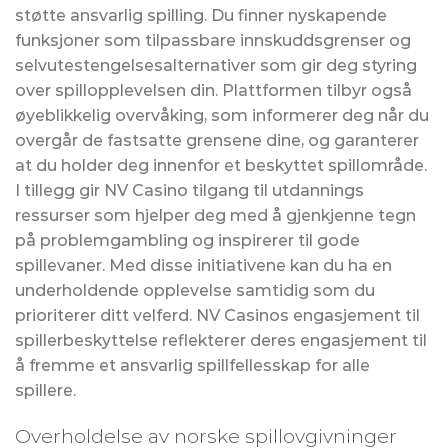
støtte ansvarlig spilling. Du finner nyskapende
funksjoner som tilpassbare innskuddsgrenser og
selvutestengelsesalternativer som gir deg styring
over spillopplevelsen din. Plattformen tilbyr også
øyeblikkelig overvåking, som informerer deg når du
overgår de fastsatte grensene dine, og garanterer
at du holder deg innenfor et beskyttet spillområde.
I tillegg gir NV Casino tilgang til utdannings
ressurser som hjelper deg med å gjenkjenne tegn
på problemgambling og inspirerer til gode
spillevaner. Med disse initiativene kan du ha en
underholdende opplevelse samtidig som du
prioriterer ditt velferd. NV Casinos engasjement til
spillerbeskyttelse reflekterer deres engasjement til
å fremme et ansvarlig spillfellesskap for alle
spillere.
Overholdelse av norske spillovgivninger