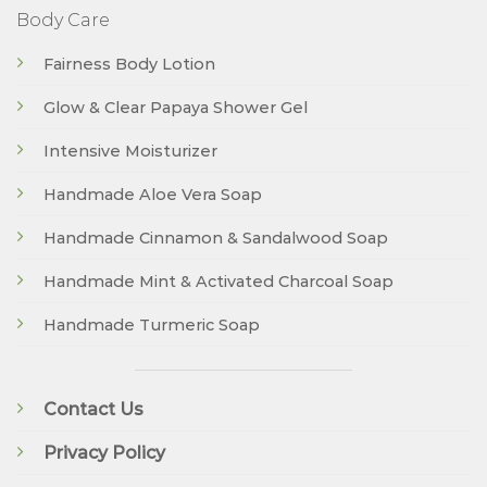
Body Care
Fairness Body Lotion
Glow & Clear Papaya Shower Gel
Intensive Moisturizer
Handmade Aloe Vera Soap
Handmade Cinnamon & Sandalwood Soap
Handmade Mint & Activated Charcoal Soap
Handmade Turmeric Soap
Contact Us
Privacy Policy