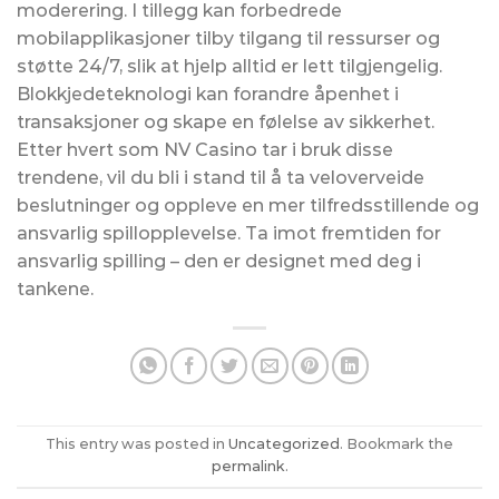
moderering. I tillegg kan forbedrede
mobilapplikasjoner tilby tilgang til ressurser og
støtte 24/7, slik at hjelp alltid er lett tilgjengelig.
Blokkjedeteknologi kan forandre åpenhet i
transaksjoner og skape en følelse av sikkerhet.
Etter hvert som NV Casino tar i bruk disse
trendene, vil du bli i stand til å ta veloverveide
beslutninger og oppleve en mer tilfredsstillende og
ansvarlig spillopplevelse. Ta imot fremtiden for
ansvarlig spilling – den er designet med deg i
tankene.
This entry was posted in
Uncategorized
. Bookmark the
permalink
.