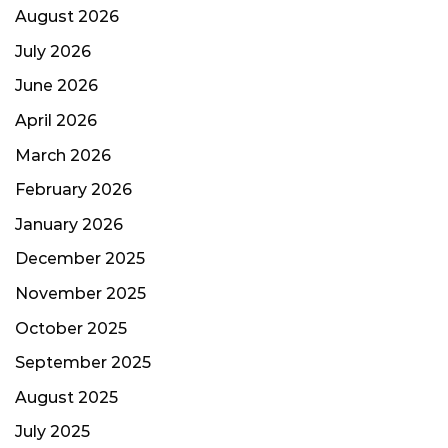
August 2026
July 2026
June 2026
April 2026
March 2026
February 2026
January 2026
December 2025
November 2025
October 2025
September 2025
August 2025
July 2025