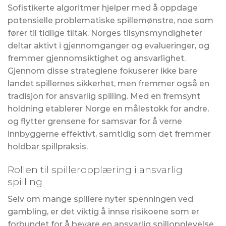
Sofistikerte algoritmer hjelper med å oppdage
potensielle problematiske spillemønstre, noe som
fører til tidlige tiltak. Norges tilsynsmyndigheter
deltar aktivt i gjennomganger og evalueringer, og
fremmer gjennomsiktighet og ansvarlighet.
Gjennom disse strategiene fokuserer ikke bare
landet spillernes sikkerhet, men fremmer også en
tradisjon for ansvarlig spilling. Med en fremsynt
holdning etablerer Norge en målestokk for andre,
og flytter grensene for samsvar for å verne
innbyggerne effektivt, samtidig som det fremmer
holdbar spillpraksis.
Rollen til spilleropplæring i ansvarlig
spilling
Selv om mange spillere nyter spenningen ved
gambling, er det viktig å innse risikoene som er
forbundet for å bevare en ansvarlig spillopplevelse.