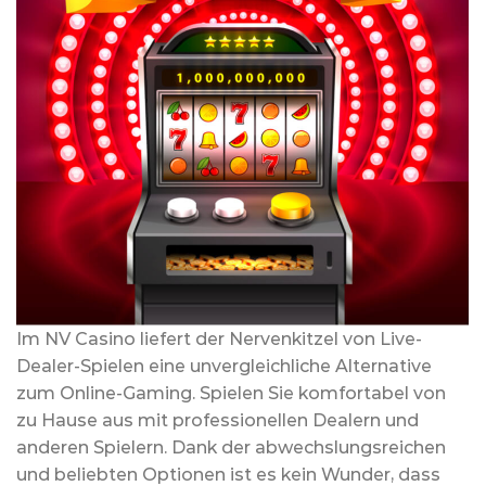
Im NV Casino liefert der Nervenkitzel von Live-
Dealer-Spielen eine unvergleichliche Alternative
zum Online-Gaming. Spielen Sie komfortabel von
zu Hause aus mit professionellen Dealern und
anderen Spielern. Dank der abwechslungsreichen
und beliebten Optionen ist es kein Wunder, dass