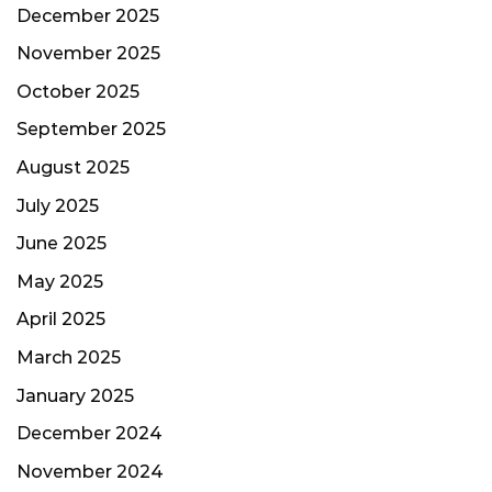
December 2025
November 2025
October 2025
September 2025
August 2025
July 2025
June 2025
May 2025
April 2025
March 2025
January 2025
December 2024
November 2024