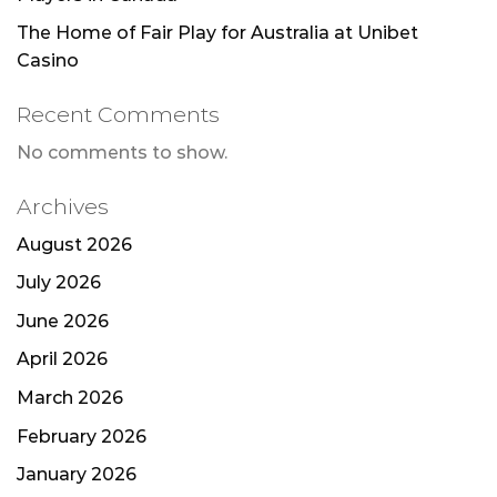
The Home of Fair Play for Australia at Unibet
Casino
Recent Comments
No comments to show.
Archives
August 2026
July 2026
June 2026
April 2026
March 2026
February 2026
January 2026