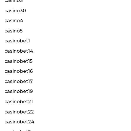
casino3
casino30
casino4
casino5
casinobet1
casinobet14
casinobet15
casinobet16
casinobet17
casinobet19
casinobet21
casinobet22
casinobet24