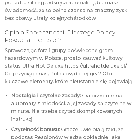
ponadto silniej podkręca adrenalinę, bo masz
świadomość, że to pełna szansa na znaczny zysk
bez obawy utraty kolejnych środków.
Opinia Społeczności: Dlaczego Polacy
Pokochali Ten Slot?
Sprawdzając fora i grupy poświęcone grom
hazardowym w Polsce, prosto zauwać kultowy
status Ultra Hot Deluxe
https://ultrahotdeluxe.pl/
.
Co przyciąga nas, Polaków, do tej gry? Oto
kluczowe elementy, które nieustannie się pojawiają:
Nostalgia i czytelne zasady:
Gra przypomina
automaty z młodości, a jej zasady są czytelne w
minutę. Nie trzeba czytać skomplikowanych
instrukcji.
Czytelność bonusu:
Gracze uwielbiają fakt, że
podczas Respionów wiedzą dokładnie, jaka