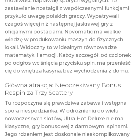
możliwość naprawdę sporych wygranych. To
zestawienie nostalgii z współczesnymi funkcjami
przykuło uwagę polskich graczy. Wypatrywali
czegoś więcej niż następnej jaskrawej gry z
oficjalnymi postaciami. Novomatic ma wielkie
wiedzę w produkowaniu maszyn do fizycznych
lokali. Widoczny to w idealnym równowadze
matematyki i emocji. Każdy szczegół, od czcionek
po odgłos wciśnięcia przycisku spin, ma przenieść
cię do wnętrza kasyna, bez wychodzenia z domu.
Główna atrakcja: Nieoczekiwany Bonus
Respin za Trzy Scattery
Tu rozpoczyna się prawdziwa zabawa i wstępna
spora niespodzianka. W odróżnieniu do wielu
nowoczesnych slotów, Ultra Hot Deluxe nie ma
klasycznej gry bonusowej z darmowymi spinami.
Jego rdzeniem jest doskonale nieskomplikowany