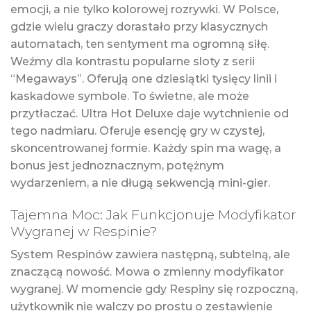
emocji, a nie tylko kolorowej rozrywki. W Polsce,
gdzie wielu graczy dorastało przy klasycznych
automatach, ten sentyment ma ogromną siłę.
Weźmy dla kontrastu popularne sloty z serii
“Megaways”. Oferują one dziesiątki tysięcy linii i
kaskadowe symbole. To świetne, ale może
przytłaczać. Ultra Hot Deluxe daje wytchnienie od
tego nadmiaru. Oferuje esencję gry w czystej,
skoncentrowanej formie. Każdy spin ma wagę, a
bonus jest jednoznacznym, potężnym
wydarzeniem, a nie długą sekwencją mini-gier.
Tajemna Moc: Jak Funkcjonuje Modyfikator
Wygranej w Respinie?
System Respinów zawiera następną, subtelną, ale
znaczącą nowość. Mowa o zmienny modyfikator
wygranej. W momencie gdy Respiny się rozpoczną,
użytkownik nie walczy po prostu o zestawienie