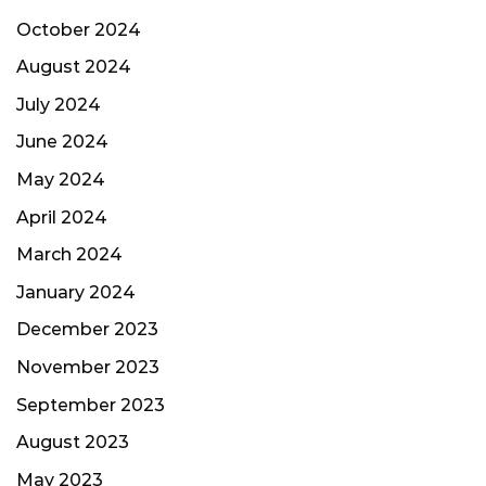
October 2024
August 2024
July 2024
June 2024
May 2024
April 2024
March 2024
January 2024
December 2023
November 2023
September 2023
August 2023
May 2023