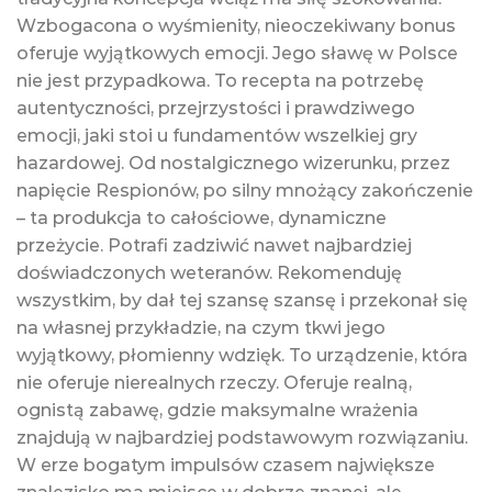
Wzbogacona o wyśmienity, nieoczekiwany bonus
oferuje wyjątkowych emocji. Jego sławę w Polsce
nie jest przypadkowa. To recepta na potrzebę
autentyczności, przejrzystości i prawdziwego
emocji, jaki stoi u fundamentów wszelkiej gry
hazardowej. Od nostalgicznego wizerunku, przez
napięcie Respionów, po silny mnożący zakończenie
– ta produkcja to całościowe, dynamiczne
przeżycie. Potrafi zadziwić nawet najbardziej
doświadczonych weteranów. Rekomenduję
wszystkim, by dał tej szansę szansę i przekonał się
na własnej przykładzie, na czym tkwi jego
wyjątkowy, płomienny wdzięk. To urządzenie, która
nie oferuje nierealnych rzeczy. Oferuje realną,
ognistą zabawę, gdzie maksymalne wrażenia
znajdują w najbardziej podstawowym rozwiązaniu.
W erze bogatym impulsów czasem największe