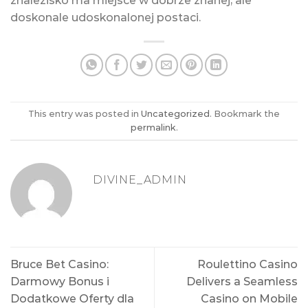
znalezisko ma miejsce w dobrze znanej, ale
doskonale udoskonalonej postaci.
This entry was posted in
Uncategorized
. Bookmark the
permalink
.
DIVINE_ADMIN
Bruce Bet Casino:
Roulettino Casino
Darmowy Bonus i
Delivers a Seamless
Dodatkowe Oferty dla
Casino on Mobile