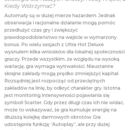
Kiedy Wstrzymać?
Automaty są w dużej mierze hazardem. Jednak
obserwacja i racjonalne działanie mogą pomóc
przedłużyć czas gry i zwiększyć
prawdopodobieństwo na wejście w wymarzony
bonus. Po wielu sesjach z Ultra Hot Deluxe
wysnułem kilka wniosków dla lokalnej społeczności
graczy. Przede wszystkim, ze względu na wysoką
wariację, gra wymaga wytrwałości. Nieustanne
skrajne zakłady mogą prędko zmniejszyć kapitał.
Rozsądniej jest rozpocząć od przeciętnych
zakładów na linię, by odkryć charakter gry. Istotna
jest monitoring intensywności pojawiania się
symboli Scatter. Gdy przez długi czas ich nie widać,
może to wskazywać, że gra kumuluje energię na
dłuższą kolejkę darmowych obrotów. Gra
udostępnia funkcję “Autoplay”, ale przy dużej