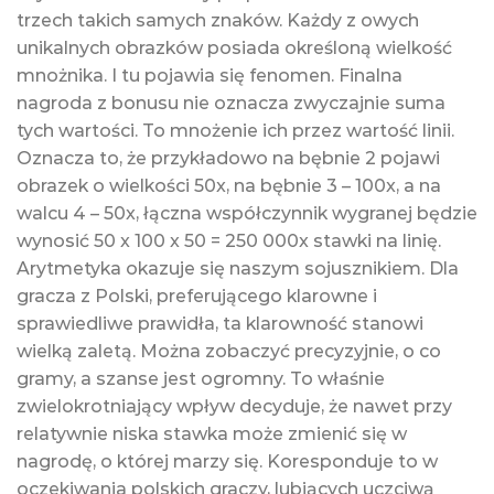
trzech takich samych znaków. Każdy z owych
unikalnych obrazków posiada określoną wielkość
mnożnika. I tu pojawia się fenomen. Finalna
nagroda z bonusu nie oznacza zwyczajnie suma
tych wartości. To mnożenie ich przez wartość linii.
Oznacza to, że przykładowo na bębnie 2 pojawi
obrazek o wielkości 50x, na bębnie 3 – 100x, a na
walcu 4 – 50x, łączna współczynnik wygranej będzie
wynosić 50 x 100 x 50 = 250 000x stawki na linię.
Arytmetyka okazuje się naszym sojusznikiem. Dla
gracza z Polski, preferującego klarowne i
sprawiedliwe prawidła, ta klarowność stanowi
wielką zaletą. Można zobaczyć precyzyjnie, o co
gramy, a szanse jest ogromny. To właśnie
zwielokrotniający wpływ decyduje, że nawet przy
relatywnie niska stawka może zmienić się w
nagrodę, o której marzy się. Koresponduje to w
oczekiwania polskich graczy, lubiących uczciwą