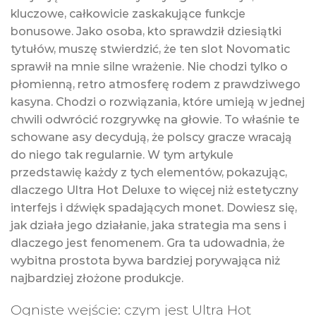
kluczowe, całkowicie zaskakujące funkcje
bonusowe. Jako osoba, kto sprawdził dziesiątki
tytułów, muszę stwierdzić, że ten slot Novomatic
sprawił na mnie silne wrażenie. Nie chodzi tylko o
płomienną, retro atmosferę rodem z prawdziwego
kasyna. Chodzi o rozwiązania, które umieją w jednej
chwili odwrócić rozgrywkę na głowie. To właśnie te
schowane asy decydują, że polscy gracze wracają
do niego tak regularnie. W tym artykule
przedstawię każdy z tych elementów, pokazując,
dlaczego Ultra Hot Deluxe to więcej niż estetyczny
interfejs i dźwięk spadających monet. Dowiesz się,
jak działa jego działanie, jaka strategia ma sens i
dlaczego jest fenomenem. Gra ta udowadnia, że
wybitna prostota bywa bardziej porywająca niż
najbardziej złożone produkcje.
Ogniste wejście: czym jest Ultra Hot