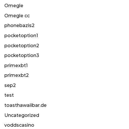
Omegle
Omegle cc
phonebazis2
pocketoption1
pocketoption2
pocketoption3
primexbt1
primexbt2
sep2
test
toasthawaiibar.de
Uncategorized
voddscasino