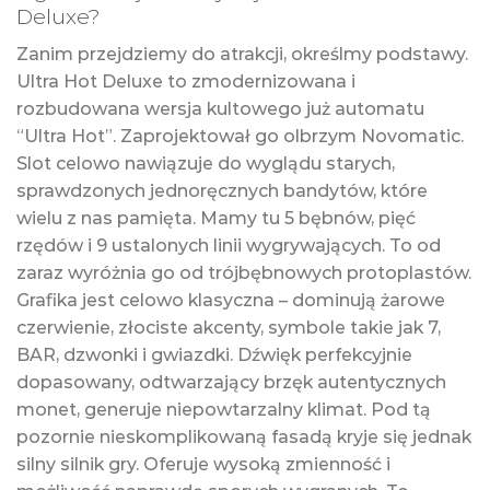
Deluxe?
Zanim przejdziemy do atrakcji, określmy podstawy.
Ultra Hot Deluxe to zmodernizowana i
rozbudowana wersja kultowego już automatu
“Ultra Hot”. Zaprojektował go olbrzym Novomatic.
Slot celowo nawiązuje do wyglądu starych,
sprawdzonych jednoręcznych bandytów, które
wielu z nas pamięta. Mamy tu 5 bębnów, pięć
rzędów i 9 ustalonych linii wygrywających. To od
zaraz wyróżnia go od trójbębnowych protoplastów.
Grafika jest celowo klasyczna – dominują żarowe
czerwienie, złociste akcenty, symbole takie jak 7,
BAR, dzwonki i gwiazdki. Dźwięk perfekcyjnie
dopasowany, odtwarzający brzęk autentycznych
monet, generuje niepowtarzalny klimat. Pod tą
pozornie nieskomplikowaną fasadą kryje się jednak
silny silnik gry. Oferuje wysoką zmienność i