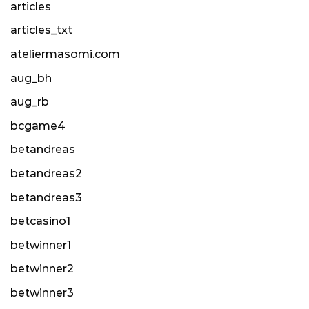
articles
articles_txt
ateliermasomi.com
aug_bh
aug_rb
bcgame4
betandreas
betandreas2
betandreas3
betcasino1
betwinner1
betwinner2
betwinner3