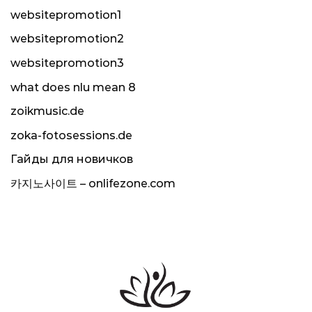
websitepromotion1
websitepromotion2
websitepromotion3
what does nlu mean 8
zoikmusic.de
zoka-fotosessions.de
Гайды для новичков
카지노사이트 – onlifezone.com