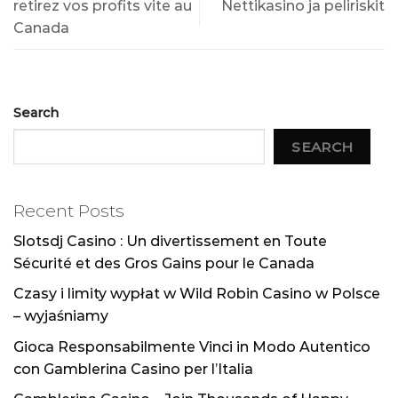
retirez vos profits vite au
Nettikasino ja peliriskit
Canada
Search
SEARCH
Recent Posts
Slotsdj Casino : Un divertissement en Toute
Sécurité et des Gros Gains pour le Canada
Czasy i limity wypłat w Wild Robin Casino w Polsce
– wyjaśniamy
Gioca Responsabilmente Vinci in Modo Autentico
con Gamblerina Casino per l’Italia