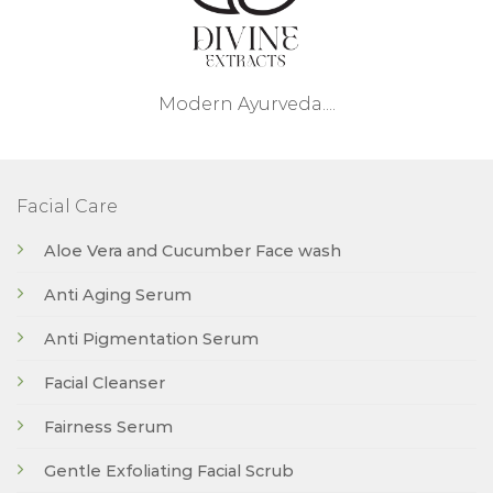
Modern Ayurveda....
Facial Care
Aloe Vera and Cucumber Face wash
Anti Aging Serum
Anti Pigmentation Serum
Facial Cleanser
Fairness Serum
Gentle Exfoliating Facial Scrub