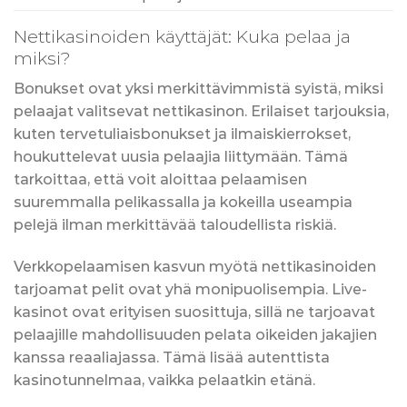
Nettikasinoiden käyttäjät: Kuka pelaa ja
miksi?
Bonukset ovat yksi merkittävimmistä syistä, miksi
pelaajat valitsevat nettikasinon. Erilaiset tarjouksia,
kuten tervetuliaisbonukset ja ilmaiskierrokset,
houkuttelevat uusia pelaajia liittymään. Tämä
tarkoittaa, että voit aloittaa pelaamisen
suuremmalla pelikassalla ja kokeilla useampia
pelejä ilman merkittävää taloudellista riskiä.
Verkkopelaamisen kasvun myötä nettikasinoiden
tarjoamat pelit ovat yhä monipuolisempia. Live-
kasinot ovat erityisen suosittuja, sillä ne tarjoavat
pelaajille mahdollisuuden pelata oikeiden jakajien
kanssa reaaliajassa. Tämä lisää autenttista
kasinotunnelmaa, vaikka pelaatkin etänä.