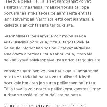
lisäetuja pelaajille. Tällaiset kampanjat voivat
sisältää ylimääräisiä ilmaiskierroksia tai jopa
bonusrahaa, mikä tekee pelaamisesta entistä
jännittävämpää. Varmista, että olet ajantasalla
kaikista ajankohtaisista tarjouksista.
Säännöllisesti pelaamalla voit myös saada
eksklusiivisia bonuksia, joita ei tarjota kaikille
pelaajille. Monet kasinot palkitsevat aktiivisia
asiakkaita ainutlaatuisilla tarjouksilla, joten älä
pelkää kysyä asiakaspalvelusta erikoistarjouksista.
Verkkopelaaminen voi olla hauskaa ja jännittävää,
mutta on tärkeää pelata vastuullisesti. Käytä
bonuksia harkiten ja seuraa pelikassan hallintaa.
Tällä tavalla voit nauttia pelikokemuksestasi ilman
turhaa stressiä tai taloudellista painetta.
Kuinka pelien erilaiset teemat voivat