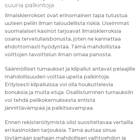
suuria palkintoja
Ilmaiskierrokset ovat erinomainen tapa tutustua
uuteen peliin ilman taloudellista riskiä. Useimmat
suomalaiset kasinot tarjoavat ilmaiskierroksia
osana tervetuliaisbonusta, joten ne kannattaa
ehdottomasti hyödyntää. Tämä mahdollistaa
voittojen tavoittelun ilman omaa panosta.
Säännölliset turnaukset ja kilpailut antavat pelaajille
mahdollisuuden voittaa upeita palkintoja.
Erityisesti kilpailuissa voi olla houkuttelevia
bonuksia ja muita etuja. Osallistuminen turnauksiin
voi tehdä pelikokemuksesta entistä
jännittävämpää ja palkitsevampaa.
Ennen rekisteröitymistä olisi suositeltavaa vertailla
eri kasinoiden tarjouksia. Tämä auttaa sinua
löytämään parhaan mahdollisen vaihtoehdon ja