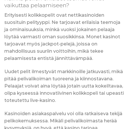
vaikuttaa pelaamiseen?
Erityisesti kolikkopelit ovat nettikasinoiden
suosituin pelityyppi. Ne tarjoavat erilaisia teemoja
ja ominaisuuksia, minkä vuoksi jokainen pelaaja
löytää varmasti oman suosikkinsa. Monet kasinot
tarjoavat myös jackpot-pelejä, joissa on
mahdollisuus suuriin voittoihin, mikä tekee
pelaamisesta entistä jännittävämpää.
Uudet pelit ilmestyvät markkinoille jatkuvasti, mikä
pitää pelivalikoiman tuoreena ja kiinnostavana.
Pelaajat voivat aina löytää jotain uutta kokeiltavaa,
olipa kyseessä innovatiivinen kolikkopeli tai upeasti
toteutettu live-kasino.
Kasinoiden asiakaspalvelu voi olla ratkaiseva tekijä
pelikokemuksessa. Mikäli pelivalikoimasta herää
kysymyksiä, on hyvä, että kasino tarjoaa