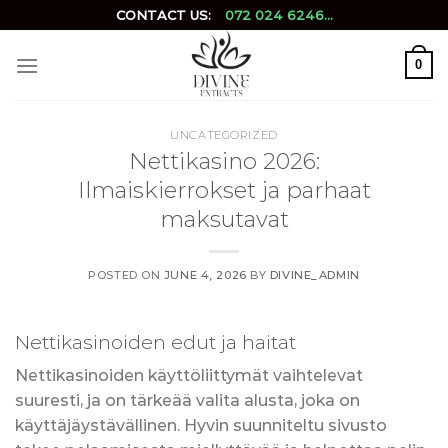
Skip
CONTACT US:
072 024 6246...
to
content
0
UNCATEGORIZED
Nettikasino 2026:
Ilmaiskierrokset ja parhaat
maksutavat
POSTED ON
JUNE 4, 2026
BY
DIVINE_ADMIN
Nettikasinoiden edut ja haitat
Nettikasinoiden käyttöliittymät vaihtelevat
suuresti, ja on tärkeää valita alusta, joka on
käyttäjäystävällinen. Hyvin suunniteltu sivusto