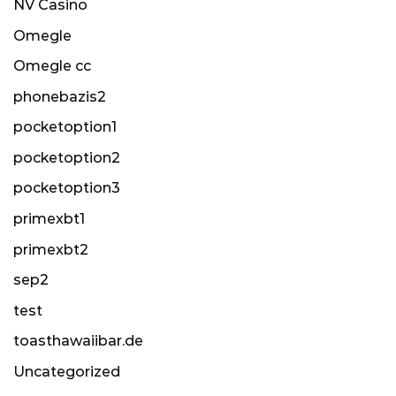
NV Casino
Omegle
Omegle cc
phonebazis2
pocketoption1
pocketoption2
pocketoption3
primexbt1
primexbt2
sep2
test
toasthawaiibar.de
Uncategorized