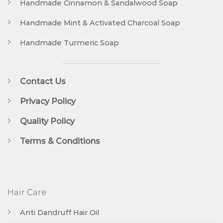
Handmade Cinnamon & Sandalwood Soap
Handmade Mint & Activated Charcoal Soap
Handmade Turmeric Soap
Contact Us
Privacy Policy
Quality Policy
Terms & Conditions
Hair Care
Anti Dandruff Hair Oil