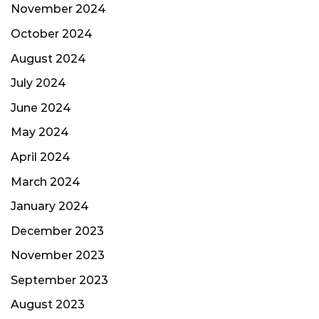
November 2024
October 2024
August 2024
July 2024
June 2024
May 2024
April 2024
March 2024
January 2024
December 2023
November 2023
September 2023
August 2023