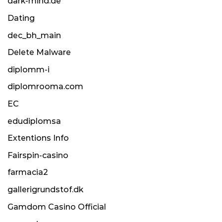
dark-mind.de
Dating
dec_bh_main
Delete Malware
diplomm-i
diplomrooma.com
EC
edudiplomsa
Extentions Info
Fairspin-casino
farmacia2
gallerigrundstof.dk
Gamdom Casino Official