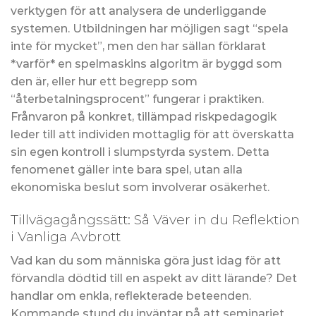
verktygen för att analysera de underliggande
systemen. Utbildningen har möjligen sagt “spela
inte för mycket”, men den har sällan förklarat
*varför* en spelmaskins algoritm är byggd som
den är, eller hur ett begrepp som
“återbetalningsprocent” fungerar i praktiken.
Frånvaron på konkret, tillämpad riskpedagogik
leder till att individen mottaglig för att överskatta
sin egen kontroll i slumpstyrda system. Detta
fenomenet gäller inte bara spel, utan alla
ekonomiska beslut som involverar osäkerhet.
Tillvägagångssätt: Så Väver in du Reflektion
i Vanliga Avbrott
Vad kan du som människa göra just idag för att
förvandla dödtid till en aspekt av ditt lärande? Det
handlar om enkla, reflekterade beteenden.
Kommande stund du inväntar på att seminariet