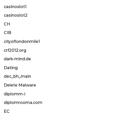
casinoslot1
casinoslot2
CH
CIB
cityoflondonmile1
crf2012.org
dark-mind.de
Dating
dec_bh_main
Delete Malware
diplomm-i
diplomrooma.com
EC