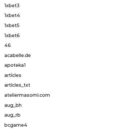
1xbet3
1xbet4
1xbet5
1xbet6
46
acabelle.de
apoteka1
articles
articles_txt
ateliermasomi.com
aug_bh
aug_rb
bcgame4