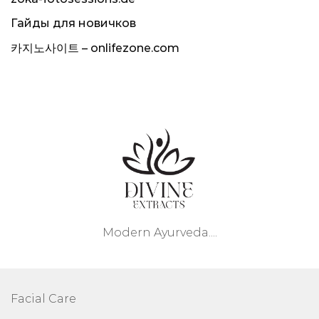
Гайды для новичков
카지노사이트 – onlifezone.com
Modern Ayurveda....
Facial Care