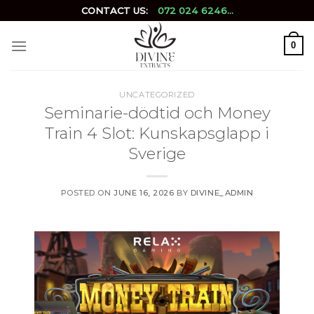
Skip
CONTACT US:
072 024 6246...
to
content
0
UNCATEGORIZED
Seminarie-dödtid och Money
Train 4 Slot: Kunskapsglapp i
Sverige
POSTED ON
JUNE 16, 2026
BY
DIVINE_ADMIN