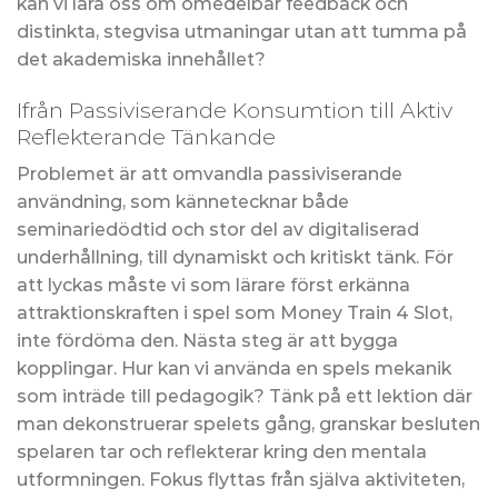
kan vi lära oss om omedelbar feedback och
distinkta, stegvisa utmaningar utan att tumma på
det akademiska innehållet?
Ifrån Passiviserande Konsumtion till Aktiv
Reflekterande Tänkande
Problemet är att omvandla passiviserande
användning, som kännetecknar både
seminariedödtid och stor del av digitaliserad
underhållning, till dynamiskt och kritiskt tänk. För
att lyckas måste vi som lärare först erkänna
attraktionskraften i spel som Money Train 4 Slot,
inte fördöma den. Nästa steg är att bygga
kopplingar. Hur kan vi använda en spels mekanik
som inträde till pedagogik? Tänk på ett lektion där
man dekonstruerar spelets gång, granskar besluten
spelaren tar och reflekterar kring den mentala
utformningen. Fokus flyttas från själva aktiviteten,