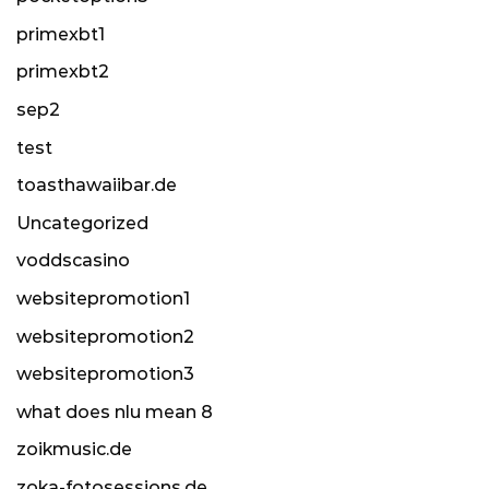
primexbt1
primexbt2
sep2
test
toasthawaiibar.de
Uncategorized
voddscasino
websitepromotion1
websitepromotion2
websitepromotion3
what does nlu mean 8
zoikmusic.de
zoka-fotosessions.de