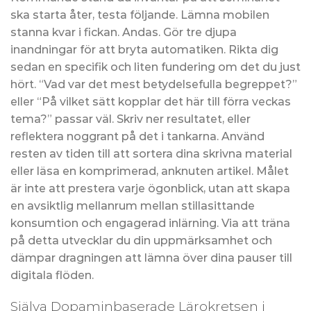
ska starta åter, testa följande. Lämna mobilen
stanna kvar i fickan. Andas. Gör tre djupa
inandningar för att bryta automatiken. Rikta dig
sedan en specifik och liten fundering om det du just
hört. “Vad var det mest betydelsefulla begreppet?”
eller “På vilket sätt kopplar det här till förra veckas
tema?” passar väl. Skriv ner resultatet, eller
reflektera noggrant på det i tankarna. Använd
resten av tiden till att sortera dina skrivna material
eller läsa en komprimerad, anknuten artikel. Målet
är inte att prestera varje ögonblick, utan att skapa
en avsiktlig mellanrum mellan stillasittande
konsumtion och engagerad inlärning. Via att träna
på detta utvecklar du din uppmärksamhet och
dämpar dragningen att lämna över dina pauser till
digitala flöden.
Själva Dopaminbaserade Lärokretsen i