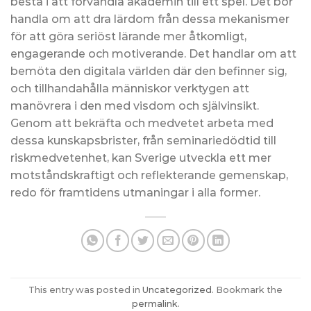
bestå i att förvandla akademin till ett spel. Det bör
handla om att dra lärdom från dessa mekanismer
för att göra seriöst lärande mer åtkomligt,
engagerande och motiverande. Det handlar om att
bemöta den digitala världen där den befinner sig,
och tillhandahålla människor verktygen att
manövrera i den med visdom och självinsikt.
Genom att bekräfta och medvetet arbeta med
dessa kunskapsbrister, från seminariedödtid till
riskmedvetenhet, kan Sverige utveckla ett mer
motståndskraftigt och reflekterande gemenskap,
redo för framtidens utmaningar i alla former.
This entry was posted in
Uncategorized
. Bookmark the
permalink
.