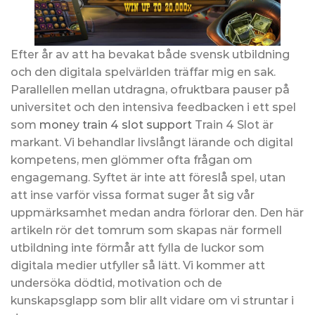
Efter år av att ha bevakat både svensk utbildning
och den digitala spelvärlden träffar mig en sak.
Parallellen mellan utdragna, ofruktbara pauser på
universitet och den intensiva feedbacken i ett spel
som
money train 4 slot support
Train 4 Slot är
markant. Vi behandlar livslångt lärande och digital
kompetens, men glömmer ofta frågan om
engagemang. Syftet är inte att föreslå spel, utan
att inse varför vissa format suger åt sig vår
uppmärksamhet medan andra förlorar den. Den här
artikeln rör det tomrum som skapas när formell
utbildning inte förmår att fylla de luckor som
digitala medier utfyller så lätt. Vi kommer att
undersöka dödtid, motivation och de
kunskapsglapp som blir allt vidare om vi struntar i