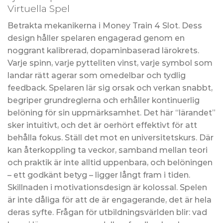
Virtuella Spel
Betrakta mekanikerna i Money Train 4 Slot. Dess
design håller spelaren engagerad genom en
noggrant kalibrerad, dopaminbaserad lärokrets.
Varje spinn, varje pytteliten vinst, varje symbol som
landar rätt agerar som omedelbar och tydlig
feedback. Spelaren lär sig orsak och verkan snabbt,
begriper grundreglerna och erhåller kontinuerlig
belöning för sin uppmärksamhet. Det här “lärandet”
sker intuitivt, och det är oerhört effektivt för att
behålla fokus. Ställ det mot en universitetskurs. Där
kan återkoppling ta veckor, samband mellan teori
och praktik är inte alltid uppenbara, och belöningen
– ett godkänt betyg – ligger långt fram i tiden.
Skillnaden i motivationsdesign är kolossal. Spelen
är inte dåliga för att de är engagerande, det är hela
deras syfte. Frågan för utbildningsvärlden blir: vad