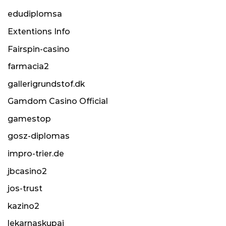
edudiplomsa
Extentions Info
Fairspin-casino
farmacia2
gallerigrundstof.dk
Gamdom Casino Official
gamestop
gosz-diplomas
impro-trier.de
jbcasino2
jos-trust
kazino2
lekarnaskupaj