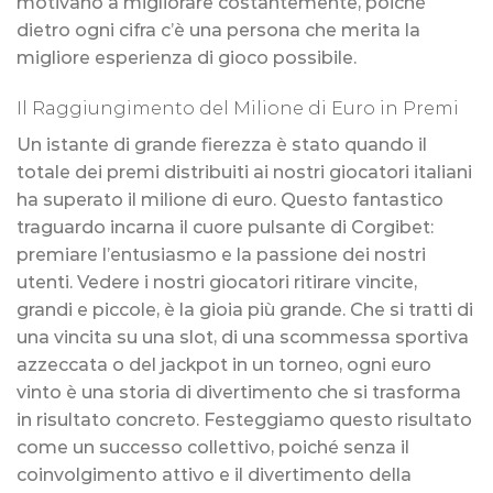
motivano a migliorare costantemente, poiché
dietro ogni cifra c’è una persona che merita la
migliore esperienza di gioco possibile.
Il Raggiungimento del Milione di Euro in Premi
Un istante di grande fierezza è stato quando il
totale dei premi distribuiti ai nostri giocatori italiani
ha superato il milione di euro. Questo fantastico
traguardo incarna il cuore pulsante di Corgibet:
premiare l’entusiasmo e la passione dei nostri
utenti. Vedere i nostri giocatori ritirare vincite,
grandi e piccole, è la gioia più grande. Che si tratti di
una vincita su una slot, di una scommessa sportiva
azzeccata o del jackpot in un torneo, ogni euro
vinto è una storia di divertimento che si trasforma
in risultato concreto. Festeggiamo questo risultato
come un successo collettivo, poiché senza il
coinvolgimento attivo e il divertimento della