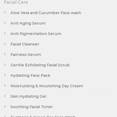
Facial Care
Aloe Vera and Cucumber Face wash
Anti Aging Serum
Anti Pigmentation Serum
Facial Cleanser
Fairness Serum
Gentle Exfoliating Facial Scrub
Hydrating Face Pack
Moisturizing & Nourishing Day Cream
Skin Hydrating Gel
Soothing Facial Toner