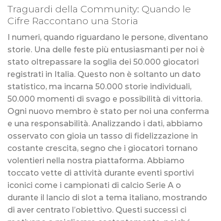
Traguardi della Community: Quando le
Cifre Raccontano una Storia
I numeri, quando riguardano le persone, diventano
storie. Una delle feste più entusiasmanti per noi è
stato oltrepassare la soglia dei 50.000 giocatori
registrati in Italia. Questo non è soltanto un dato
statistico, ma incarna 50.000 storie individuali,
50.000 momenti di svago e possibilità di vittoria.
Ogni nuovo membro è stato per noi una conferma
e una responsabilità. Analizzando i dati, abbiamo
osservato con gioia un tasso di fidelizzazione in
costante crescita, segno che i giocatori tornano
volentieri nella nostra piattaforma. Abbiamo
toccato vette di attività durante eventi sportivi
iconici come i campionati di calcio Serie A o
durante il lancio di slot a tema italiano, mostrando
di aver centrato l’obiettivo. Questi successi ci