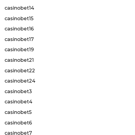
casinobet14
casinobet15
casinobet16
casinobet17
casinobet19
casinobet21
casinobet22
casinobet24
casinobet3
casinobet4
casinobet5
casinobet6
casinobet7