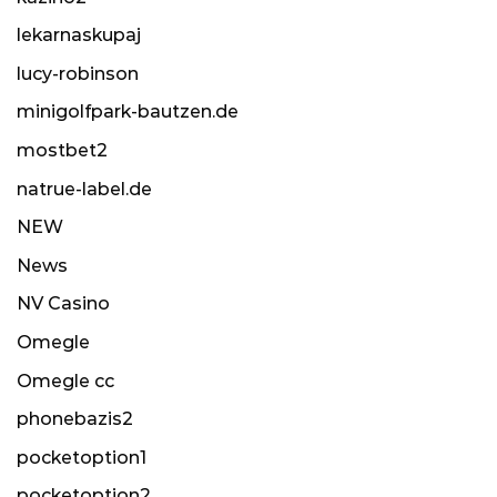
lekarnaskupaj
lucy-robinson
minigolfpark-bautzen.de
mostbet2
natrue-label.de
NEW
News
NV Casino
Omegle
Omegle cc
phonebazis2
pocketoption1
pocketoption2