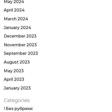
May 2024
April 2024
March 2024
January 2024
December 2023
November 2023
September 2023
August 2023
May 2023
April 2023
January 2023
Categories
! Без рубрики