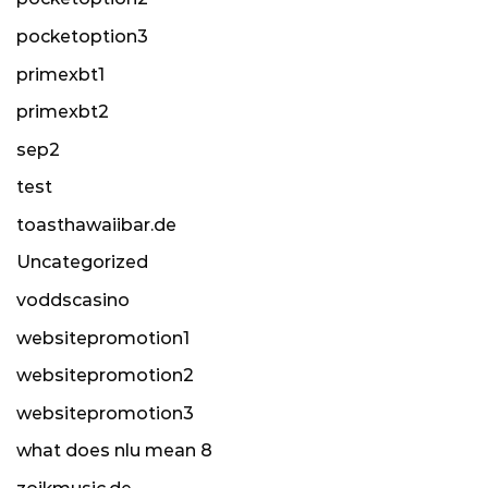
pocketoption3
primexbt1
primexbt2
sep2
test
toasthawaiibar.de
Uncategorized
voddscasino
websitepromotion1
websitepromotion2
websitepromotion3
what does nlu mean 8