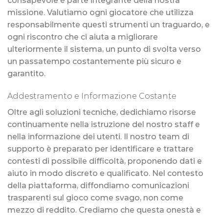
consapevole è parte integrante della nostra
missione. Valutiamo ogni giocatore che utilizza
responsabilmente questi strumenti un traguardo, e
ogni riscontro che ci aiuta a migliorare
ulteriormente il sistema, un punto di svolta verso
un passatempo costantemente più sicuro e
garantito.
Addestramento e Informazione Costante
Oltre agli soluzioni tecniche, dedichiamo risorse
continuamente nella istruzione del nostro staff e
nella informazione dei utenti. Il nostro team di
supporto è preparato per identificare e trattare
contesti di possibile difficoltà, proponendo dati e
aiuto in modo discreto e qualificato. Nel contesto
della piattaforma, diffondiamo comunicazioni
trasparenti sul gioco come svago, non come
mezzo di reddito. Crediamo che questa onestà e