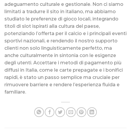
adeguamento culturale e gestionale. Non ci siamo
limitati a tradurre il sito in italiano, ma abbiamo
studiato le preferenze di gioco locali, integrando
titoli di slot ispirati alla cultura del paese,
potenziando l’offerta per il calcio e i principali eventi
sportivi nazionali, e rendendo il nostro supporto
clienti non solo linguisticamente perfetto, ma
anche culturalmente in sintonia con le esigenze
degli utenti. Accettare i metodi di pagamento più
diffusi in Italia, come le carte prepagate e i bonifici
rapidi, è stato un passo semplice ma cruciale per
rimuovere barriere e rendere l’esperienza fluida e
familiare.