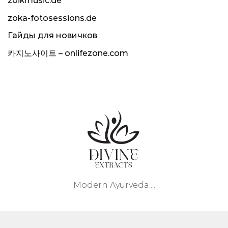
zoikmusic.de
zoka-fotosessions.de
Гайды для новичков
카지노사이트 – onlifezone.com
Modern Ayurveda....