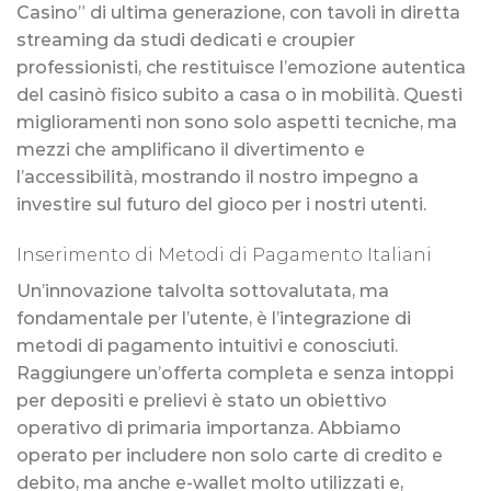
Casino” di ultima generazione, con tavoli in diretta
streaming da studi dedicati e croupier
professionisti, che restituisce l’emozione autentica
del casinò fisico subito a casa o in mobilità. Questi
miglioramenti non sono solo aspetti tecniche, ma
mezzi che amplificano il divertimento e
l’accessibilità, mostrando il nostro impegno a
investire sul futuro del gioco per i nostri utenti.
Inserimento di Metodi di Pagamento Italiani
Un’innovazione talvolta sottovalutata, ma
fondamentale per l’utente, è l’integrazione di
metodi di pagamento intuitivi e conosciuti.
Raggiungere un’offerta completa e senza intoppi
per depositi e prelievi è stato un obiettivo
operativo di primaria importanza. Abbiamo
operato per includere non solo carte di credito e
debito, ma anche e-wallet molto utilizzati e,