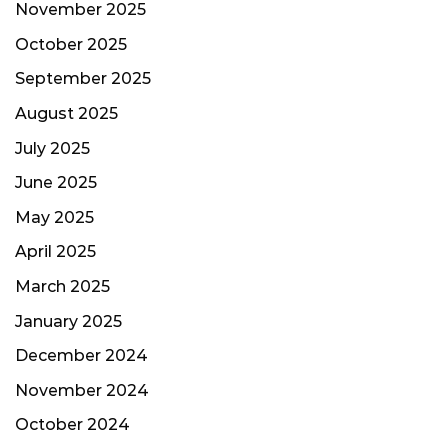
November 2025
October 2025
September 2025
August 2025
July 2025
June 2025
May 2025
April 2025
March 2025
January 2025
December 2024
November 2024
October 2024