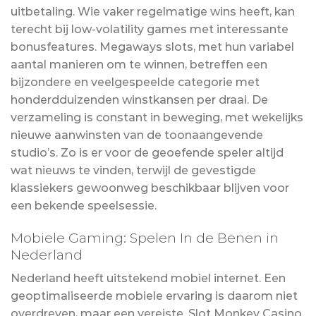
uitbetaling. Wie vaker regelmatige wins heeft, kan
terecht bij low-volatility games met interessante
bonusfeatures. Megaways slots, met hun variabel
aantal manieren om te winnen, betreffen een
bijzondere en veelgespeelde categorie met
honderdduizenden winstkansen per draai. De
verzameling is constant in beweging, met wekelijks
nieuwe aanwinsten van de toonaangevende
studio’s. Zo is er voor de geoefende speler altijd
wat nieuws te vinden, terwijl de gevestigde
klassiekers gewoonweg beschikbaar blijven voor
een bekende speelsessie.
Mobiele Gaming: Spelen In de Benen in
Nederland
Nederland heeft uitstekend mobiel internet. Een
geoptimaliseerde mobiele ervaring is daarom niet
overdreven, maar een vereiste. Slot Monkey Casino