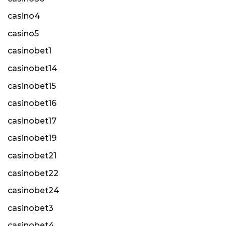
casino4
casino5
casinobet1
casinobet14
casinobet15
casinobet16
casinobet17
casinobet19
casinobet21
casinobet22
casinobet24
casinobet3
casinobet4