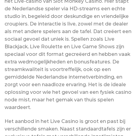
het Live-casino van Slot Monkey Casino. Hier stapt
de Nederlandse speler via HD-streams een echte
studio in, begeleid door deskundige en vriendelijke
croupiers. De interactie is live, zowel met de dealer
als met andere spelers aan de tafel. Dat creëert een
sociaal gevoel dat uniek is. Spellen zoals Live
Blackjack, Live Roulette en Live Game Shows zijn
speciaal voor dit format gecreëerd en hebben vaak
extra wedmogelijkheden en bonusfeatures. De
streamkwaliteit is voortreffelijk, ook op een
gemiddelde Nederlandse internetverbinding, en
zorgt voor een naadloze ervaring. Het is de ideale
oplossing voor wie het gevoel van een fysiek casino
node mist, maar het gemak van thuis spelen
waardeert.
Het aanbod in het Live Casino is groot en past bij
verschillende smaken. Naast standaardtafels zijn er