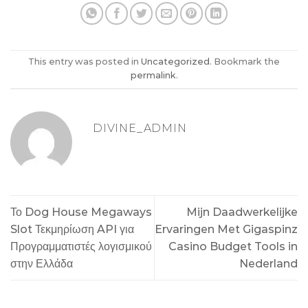
This entry was posted in
Uncategorized
. Bookmark the
permalink
.
DIVINE_ADMIN
Το Dog House Megaways
Mijn Daadwerkelijke
Slot Τεκμηρίωση API για
Ervaringen Met Gigaspinz
Προγραμματιστές λογισμικού
Casino Budget Tools in
στην Ελλάδα
Nederland