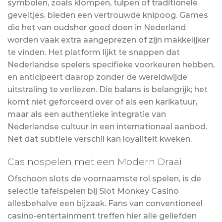
symbolen, zoals klompen, tulpen of traditionele
geveltjes, bieden een vertrouwde knipoog. Games
die het van oudsher goed doen in Nederland
worden vaak extra aangeprezen of zijn makkelijker
te vinden. Het platform lijkt te snappen dat
Nederlandse spelers specifieke voorkeuren hebben,
en anticipeert daarop zonder de wereldwijde
uitstraling te verliezen. Die balans is belangrijk; het
komt niet geforceerd over of als een karikatuur,
maar als een authentieke integratie van
Nederlandse cultuur in een internationaal aanbod.
Net dat subtiele verschil kan loyaliteit kweken.
Casinospelen met een Modern Draai
Ofschoon slots de voornaamste rol spelen, is de
selectie tafelspelen bij Slot Monkey Casino
allesbehalve een bijzaak. Fans van conventioneel
casino-entertainment treffen hier alle geliefden