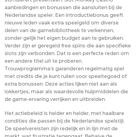
aanbiedingen en bonussen die aansluiten bij de
Nederlandse speler. Een introductiebonus geeft
nieuwe leden vaak extra speelgeld om diverse
delen van de gamebibliotheek te verkennen,
zonder gelijk het eigen budget aan te gebruiken.
Verder zijn er geregeld free spins die aan specifieke
slots zijn verbonden. Dat is een perfecte reden om
een andere titel uit te proberen.
Trouwprogramma’s garanderen regelmatig spel
met credits die je kunt ruilen voor speeltegoed of
extra bonussen. Deze acties lijken niet aan als
lokkertjes, maar als waardevolle hulpmiddelen die
de game-ervaring verrijken en uitbreiden.
Het actiebeleid is helder en helder, met haalbare
condities die passen bij de Nederlandse spelstijl.
De speelvereisten zijn redelijk en in lijn met de
markt, wat frustratie tegengaat. Behalve de