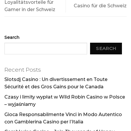
Loyalitätsvorteile für
Casino für die Schweiz
Gamer in der Schweiz
Search
SEARCH
Recent Posts
Slotsdj Casino : Un divertissement en Toute
Sécurité et des Gros Gains pour le Canada
Czasy i limity wypłat w Wild Robin Casino w Polsce
– wyjaśniamy
Gioca Responsabilmente Vinci in Modo Autentico
con Gamblerina Casino per l’Italia