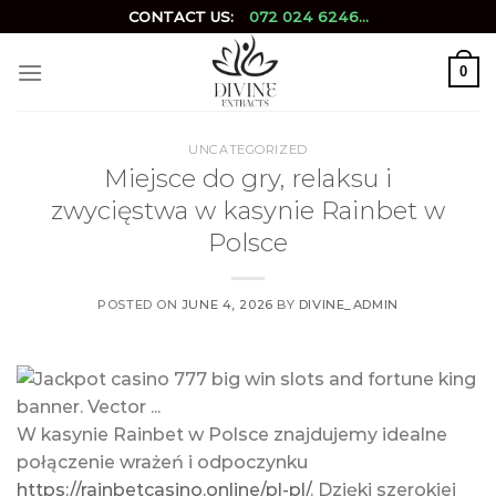
Skip
CONTACT US:
072 024 6246...
to
content
0
UNCATEGORIZED
Miejsce do gry, relaksu i
zwycięstwa w kasynie Rainbet w
Polsce
POSTED ON
JUNE 4, 2026
BY
DIVINE_ADMIN
W kasynie Rainbet w Polsce znajdujemy idealne
połączenie wrażeń i odpoczynku
https://rainbetcasino.online/pl-pl/
. Dzięki szerokiej