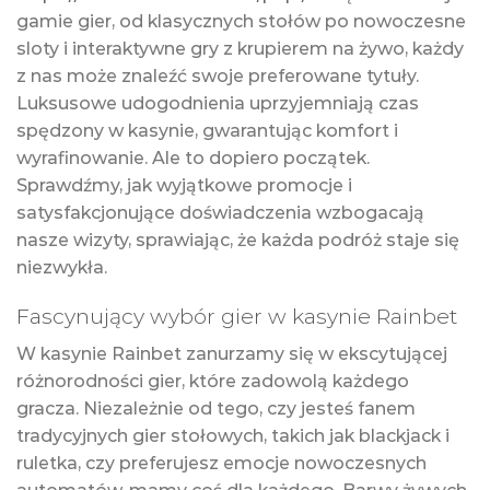
gamie gier, od klasycznych stołów po nowoczesne
sloty i interaktywne gry z krupierem na żywo, każdy
z nas może znaleźć swoje preferowane tytuły.
Luksusowe udogodnienia uprzyjemniają czas
spędzony w kasynie, gwarantując komfort i
wyrafinowanie. Ale to dopiero początek.
Sprawdźmy, jak wyjątkowe promocje i
satysfakcjonujące doświadczenia wzbogacają
nasze wizyty, sprawiając, że każda podróż staje się
niezwykła.
Fascynujący wybór gier w kasynie Rainbet
W kasynie Rainbet zanurzamy się w ekscytującej
różnorodności gier, które zadowolą każdego
gracza. Niezależnie od tego, czy jesteś fanem
tradycyjnych gier stołowych, takich jak blackjack i
ruletka, czy preferujesz emocje nowoczesnych