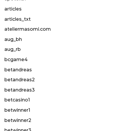
articles
articles_txt
ateliermasomi.com
aug_bh
aug_rb
bcgame4
betandreas
betandreas2
betandreas3
betcasino1
betwinner1
betwinner2
betwinner3