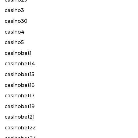
casino3
casino30
casino4
casino5
casinobet1
casinobet14
casinobet15
casinobet16
casinobet17
casinobet19
casinobet21
casinobet22