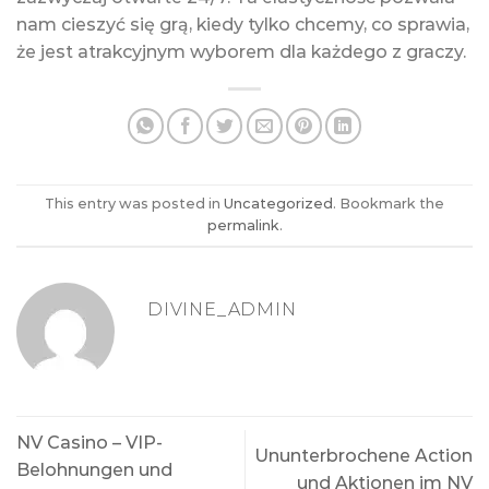
nam cieszyć się grą, kiedy tylko chcemy, co sprawia,
że jest atrakcyjnym wyborem dla każdego z graczy.
This entry was posted in
Uncategorized
. Bookmark the
permalink
.
DIVINE_ADMIN
NV Casino – VIP-
Ununterbrochene Action
Belohnungen und
und Aktionen im NV