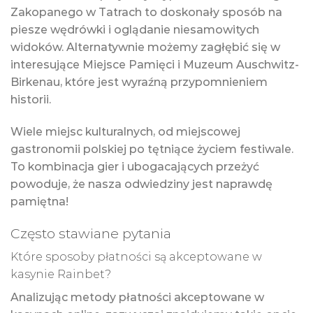
Zakopanego w Tatrach to doskonały sposób na
piesze wędrówki i oglądanie niesamowitych
widoków. Alternatywnie możemy zagłębić się w
interesujące Miejsce Pamięci i Muzeum Auschwitz-
Birkenau, które jest wyraźną przypomnieniem
historii.
Wiele miejsc kulturalnych, od miejscowej
gastronomii polskiej po tętniące życiem festiwale.
To kombinacja gier i ubogacających przeżyć
powoduje, że nasza odwiedziny jest naprawdę
pamiętna!
Często stawiane pytania
Które sposoby płatności są akceptowane w
kasynie Rainbet?
Analizując metody płatności akceptowane w