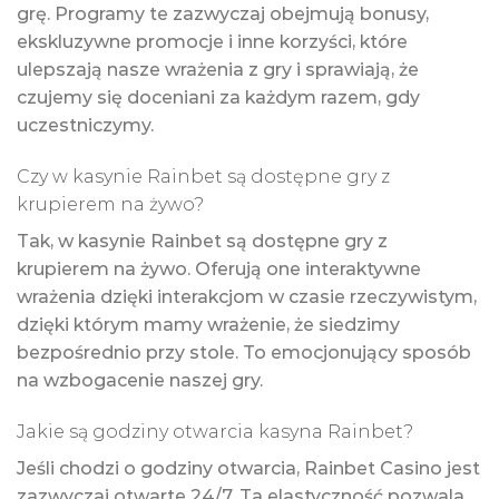
grę. Programy te zazwyczaj obejmują bonusy,
ekskluzywne promocje i inne korzyści, które
ulepszają nasze wrażenia z gry i sprawiają, że
czujemy się doceniani za każdym razem, gdy
uczestniczymy.
Czy w kasynie Rainbet są dostępne gry z
krupierem na żywo?
Tak, w kasynie Rainbet są dostępne gry z
krupierem na żywo. Oferują one interaktywne
wrażenia dzięki interakcjom w czasie rzeczywistym,
dzięki którym mamy wrażenie, że siedzimy
bezpośrednio przy stole. To emocjonujący sposób
na wzbogacenie naszej gry.
Jakie są godziny otwarcia kasyna Rainbet?
Jeśli chodzi o godziny otwarcia, Rainbet Casino jest
zazwyczaj otwarte 24/7. Ta elastyczność pozwala