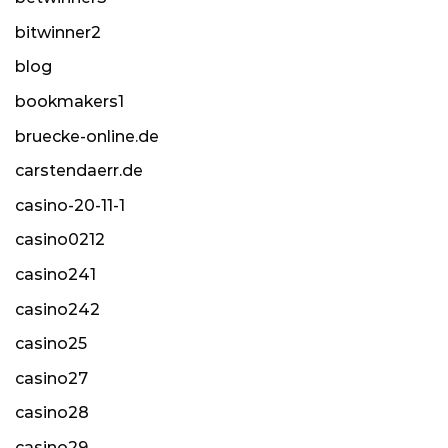
bitwinner2
blog
bookmakers1
bruecke-online.de
carstendaerr.de
casino-20-11-1
casino0212
casino241
casino242
casino25
casino27
casino28
casino29