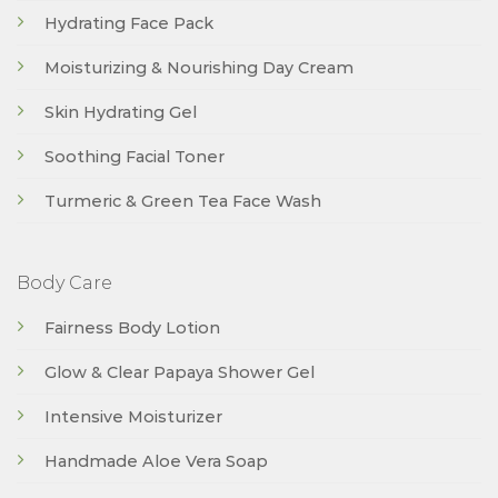
Hydrating Face Pack
Moisturizing & Nourishing Day Cream
Skin Hydrating Gel
Soothing Facial Toner
Turmeric & Green Tea Face Wash
Body Care
Fairness Body Lotion
Glow & Clear Papaya Shower Gel
Intensive Moisturizer
Handmade Aloe Vera Soap