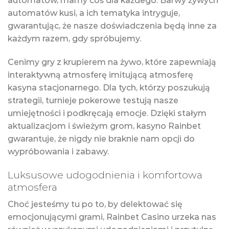
automatów, mamy coś dla każdego. Barwy żywych
automatów kusi, a ich tematyka intryguje,
gwarantując, że nasze doświadczenia będą inne za
każdym razem, gdy spróbujemy.
Cenimy gry z krupierem na żywo, które zapewniają
interaktywną atmosferę imitującą atmosferę
kasyna stacjonarnego. Dla tych, którzy poszukują
strategii, turnieje pokerowe testują nasze
umiejętności i podkręcają emocje. Dzięki stałym
aktualizacjom i świeżym grom, kasyno Rainbet
gwarantuje, że nigdy nie braknie nam opcji do
wypróbowania i zabawy.
Luksusowe udogodnienia i komfortowa
atmosfera
Choć jesteśmy tu po to, by delektować się
emocjonującymi grami, Rainbet Casino urzeka nas