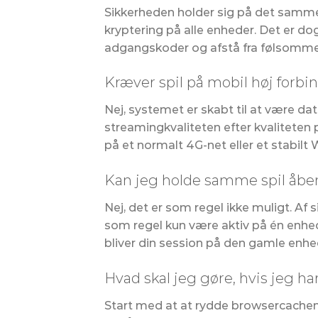
Sikkerheden holder sig på det samme
kryptering på alle enheder. Det er d
adgangskoder og afstå fra følsomme 
Kræver spil på mobil høj forb
Nej, systemet er skabt til at være dat
streamingkvaliteten efter kvaliteten 
på et normalt 4G-net eller et stabilt W
Kan jeg holde samme spil åben
Nej, det er som regel ikke muligt. Af
som regel kun være aktiv på én enhe
bliver din session på den gamle enhed 
Hvad skal jeg gøre, hvis jeg 
Start med at at rydde browsercachen