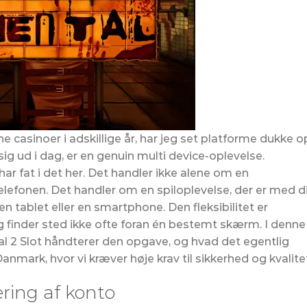
e casinoer i adskillige år, har jeg set platforme dukke o
r sig ud i dag, er en genuin multi device-oplevelse.
har fat i det her. Det handler ikke alene om en
elefonen. Det handler om en spiloplevelse, der er med di
 tablet eller en smartphone. Den fleksibilitet er
g finder sted ikke ofte foran én bestemt skærm. I denne
al 2 Slot håndterer den opgave, og hvad det egentlig
Danmark, hvor vi kræver høje krav til sikkerhed og kvalite
ring af konto