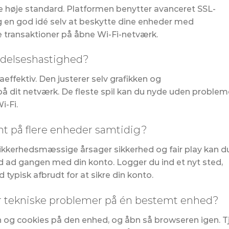
 høje standard. Platformen benytter avanceret SSL-
og en god idé selv at beskytte dine enheder med
transaktioner på åbne Wi-Fi-netværk.
indelseshastighed?
aeffektiv. Den justerer selv grafikken og
på dit netværk. De fleste spil kan du nyde uden problem
i-Fi.
t på flere enheder samtidig?
 sikkerhedsmæssige årsager sikkerhed og fair play kan d
d ad gangen med din konto. Logger du ind et nyt sted,
typisk afbrudt for at sikre din konto.
har tekniske problemer på én bestemt enhed?
 og cookies på den enhed, og åbn så browseren igen. T