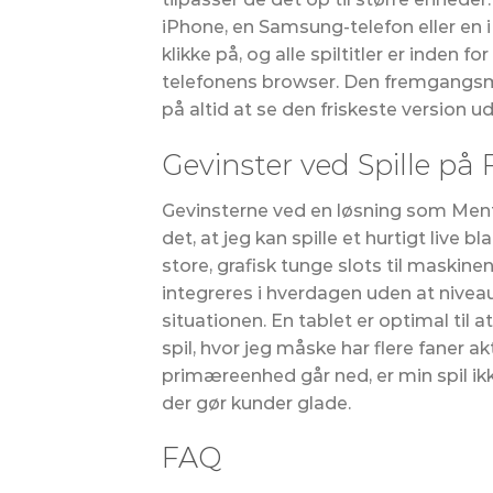
iPhone, en Samsung-telefon eller en iP
klikke på, og alle spiltitler er inden f
telefonens browser. Den fremgangsm
på altid at se den friskeste version 
Gevinster ved Spille på 
Gevinsterne ved en løsning som Mental
det, at jeg kan spille et hurtigt live 
store, grafisk tunge slots til maskine
integreres i hverdagen uden at niveau
situationen. En tablet er optimal til a
spil, hvor jeg måske har flere faner a
primæreenhed går ned, er min spil ikk
der gør kunder glade.
FAQ