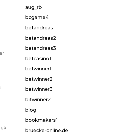
aug_rb
bcgame4
betandreas
betandreas2
betandreas3
er
betcasino1
betwinner1
betwinner2
u
betwinner3
bitwinner2
blog
bookmakers1
jek
bruecke-online.de