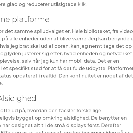
 glad og reducerer utilsigtede klik.
dine platforme
vor det samme spiludvalget er. Hele biblioteket, fra video
ligt på alle enheder uden at blive værre. Jeg kan begynde 
vis jeg brat skal ud af døren, kan jeg nemt tage det op
lt og lyden justerer sig efter, hvad enheden og netværket
levelse, selv når jeg kun har mobil data. Det er en
il et specifikt sted for at få det fulde udbytte. Platform
tus opdateret i realtid. Den kontinuitet er noget af det
e.
Alsidighed
r ofte ud på, hvordan den tackler forskellige
deligvis bygget op omkring alsidighed. De benytter en
 de har designet alt til de små displays først. Derefter
. Effekten er, at det uanset, om jeg besøger siden på en