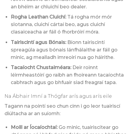
an bhéim ar chluichí beo dealer.
Rogha Leathan Cluichí:
Tá rogha mór mór
slotanna, cluichí cártaí beo, agus cluichí
clasaiceacha ar fáil ó fhorbróirí móra.
Tairiscintí agus Bónais:
Bíonn tairiscintí
spreagúla agus bónais lánfhálaithe ar fáil go
minic, ag mealladh imreoirí nua go háirithe.
Tacaíocht Chustaiméara:
Deir roinnt
léirmheastóirí go raibh an fhoireann tacaíochta
cabhrach agus go bhfuair siad freagraí tapa.
Na Ábhair Imní a Thógfar arís agus arís eile
Tagann na pointí seo chun cinn i go leor tuairiscí
diúltacha ar an suíomh:
Moill ar Íocaíochtaí:
Go minic, tuairiscítear go