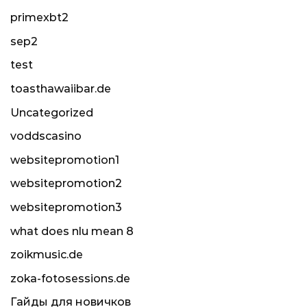
primexbt2
sep2
test
toasthawaiibar.de
Uncategorized
voddscasino
websitepromotion1
websitepromotion2
websitepromotion3
what does nlu mean 8
zoikmusic.de
zoka-fotosessions.de
Гайды для новичков