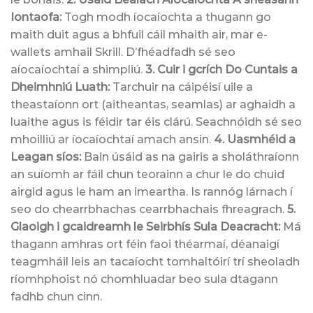
Iontaofa:
Togh modh íocaíochta a thugann go
maith duit agus a bhfuil cáil mhaith air, mar e-
wallets amhail Skrill. D’fhéadfadh sé seo
aíocaíochtaí a shimpliú.
3. Cuir i gcrích Do Cuntais a
Dheimhniú Luath:
Tarchuir na cáipéisí uile a
theastaíonn ort (aitheantas, seamlas) ar aghaidh a
luaithe agus is féidir tar éis clárú. Seachnóidh sé seo
mhoilliú ar íocaíochtaí amach ansin.
4. Uasmhéid a
Leagan síos:
Bain úsáid as na gairis a sholáthraíonn
an suíomh ar fáil chun teorainn a chur le do chuid
airgid agus le ham an imeartha. Is rannóg lárnach í
seo do chearrbhachas cearrbhachais fhreagrach.
5.
Glaoigh i gcaidreamh le Seirbhís Sula Deacracht:
Má
thagann amhras ort féin faoi théarmaí, déanaigí
teagmháil leis an tacaíocht tomhaltóirí trí sheoladh
ríomhphoist nó chomhluadar beo sula dtagann
fadhb chun cinn.