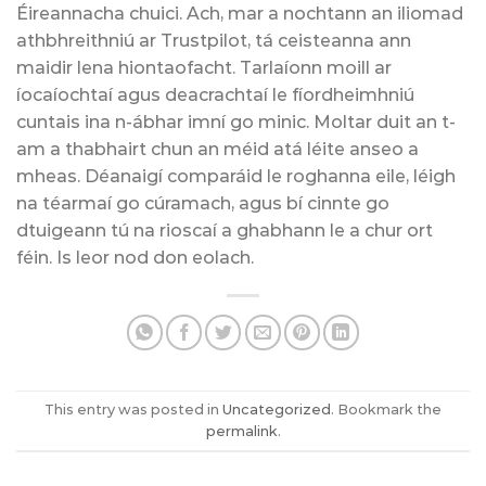
Éireannacha chuici. Ach, mar a nochtann an iliomad
athbhreithniú ar Trustpilot, tá ceisteanna ann
maidir lena hiontaofacht. Tarlaíonn moill ar
íocaíochtaí agus deacrachtaí le fíordheimhniú
cuntais ina n-ábhar imní go minic. Moltar duit an t-
am a thabhairt chun an méid atá léite anseo a
mheas. Déanaigí comparáid le roghanna eile, léigh
na téarmaí go cúramach, agus bí cinnte go
dtuigeann tú na rioscaí a ghabhann le a chur ort
féin. Is leor nod don eolach.
This entry was posted in
Uncategorized
. Bookmark the
permalink
.