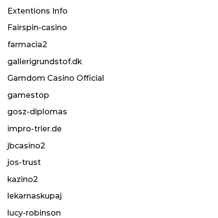
Extentions Info
Fairspin-casino
farmacia2
gallerigrundstof.dk
Gamdom Casino Official
gamestop
gosz-diplomas
impro-trier.de
jbcasino2
jos-trust
kazino2
lekarnaskupaj
lucy-robinson