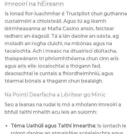
Imreoirí na hÉireann
Is ionad fíor-luachmhar é Trustpilot chun guthanna
custaiméirí a chloisteáil. Agus tú ag léamh
léirmheasanna ar Mafia Casino ansin, feictear
radharc an-éagsúil. Tá a lán daoine an-sásta, ag
moladh an rogha cluichí, na mbónas agus na
tacaíochta. Ach i measc na dtuairiscí diúltacha,
thaispeánann trí phríomhthéama chun cinn arís
agus arís eile: íocaíochtaí a thógann fad,
deacrachtaí le cuntais a fhíordheimhniú, agus
téarmaí bónais a thagann chun bealaigh.
Na Pointí Dearfacha a Léirítear go Minic
Seo a leanas na rudaí is mó a mholann imreoirí a
bhfuil taithí mhaith acu leis an suíomh:
Téma Uathúil agus Taithí Imeartha:
Is iontach le
roinnt daoine an atmaisféar scéalaíochta agus