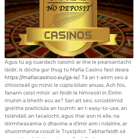
Agus tú ag cuardach caisinó ar líne le pearsantacht
láidir, is dócha gur thug tú Mafia Casino faoi deara
https://mafiacasinoo.eu/ga-ie/
. Tá an t-ainm seo á
chloisteáil go minic le cúpla bliain anuas. Ach fós,
fanann ceist mhór: an féidir le himreoirí in Éirinn
muinín a bheith acu as? San alt seo, scrúdóimid
gnéithe praiticiúla an tsuímh: an t-easy-to-use, an
tslándáil, an tacaíocht, agus thar aon ní eile, na
léirmheasanna ó dhaoine a d’imir ann i ndáiríre, ar
shuíomhanna cosúil le Trustpilot. Tabharfaidh sé