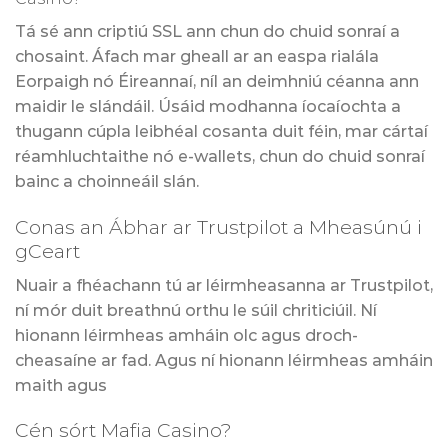
Tá sé ann criptiú SSL ann chun do chuid sonraí a
chosaint. Áfach mar gheall ar an easpa rialála
Eorpaigh nó Éireannaí, níl an deimhniú céanna ann
maidir le slándáil. Úsáid modhanna íocaíochta a
thugann cúpla leibhéal cosanta duit féin, mar cártaí
réamhluchtaithe nó e-wallets, chun do chuid sonraí
bainc a choinneáil slán.
Conas an Ábhar ar Trustpilot a Mheasúnú i
gCeart
Nuair a fhéachann tú ar léirmheasanna ar Trustpilot,
ní mór duit breathnú orthu le súil chriticiúil. Ní
hionann léirmheas amháin olc agus droch-
cheasaíne ar fad. Agus ní hionann léirmheas amháin
maith agus
Cén sórt Mafia Casino?