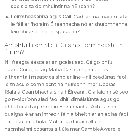
speisialta do mhuintir na hÉireann?
Léirmheasanna agus Cáil:
Cad iad na tuairimí atá
le fáil ar fhóraim Éireannacha nó ar shuíomhanna
léirmheasa neamhspleácha?
An bhfuil aon Mafia Casino Formheasta in
Éirinn?
Níl freagra éasca ar an gceist seo. Cé go bhfuil
údarú Curaçao ag Mafia Casino – ceadúnas
aitheanta i measc caisinó ar líne – níl ceadúnas faoi
leith acu ó comhlacht na hÉireann, mar Údarás
Rialála Cearrbhachais na hÉireann. Ciallaíonn sé seo
go n-oibríonn siad faoi dhlí idirnáisiúnta agus go
bhfuil cead ag imreoirí Éireannacha. Ach is é an
dualgas é ar an imreoir féin a bheith ar an eolas faoi
na rialacha áitiúla. Moltar go láidir rollú le
hacmhainní cosanta áitiúla mar GambleAware.ie,