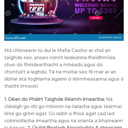
Má chinneann tú dul le Mafia Casino ar chúl an
taighde seo, anseo roinnt leideanna fheidhmiúla
chun do fhéidearthacht a mhéadú agus do
chontúirt a laghdú. Tá na moltaí seo fé mar ar an
ábhar atá foghlama againn ó léirmheasanna agus ó
thaithí imreoirí.
1. Déan do Pháirt Taighde Réamh-imeartha:
Ná
cláraigh go dtí go mbíonn na rialacha agus téarmaí
léite go grinn agat. Go raibh a fhios agat cad iad
coinníollacha imeartha agus na srianta a bhaineann
le bónais.
2. Úsáid Bealach Aíocaíochta A sheasann