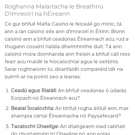
Roghanna Malartacha le Breathnú
D’Imreoirí na hÉireann
Cé gur bhfuil Mafia Casino le feiceáil go minic, tá
ann a lán caisinó eile ann d’imreoirí in Éirinn. Bíonn
caisinó ann a bhfuil ceadúnas Éireannach acu, rud a
thugann cosaint rialála dheimhnithe duit. Tá ann
caisinó móra domhanda ann freisin a bhfuil cáil níos
fearr acu maidir le híocaíochtaí agus le seirbhís.
Sarar roghnaíonn tú, déanfaidh comparáid idir na
suímh ar na pointí seo a leanas:
Ceadú agus Rialáil:
An bhfuil ceadúnas ó údarás
Eorpach nó Éireannach acu?
Bealaí Íocaíochta:
An bhfuil rogha áitiúil ann, mar
shampla cártaí Éireannacha nó Paysafecard?
Tacaíocht Ghaeilge:
An dtairgeann siad cabhair
do chustaiméirí trí Ghaeilge nó aon eolas