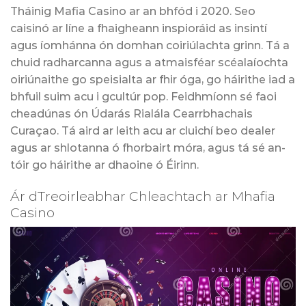
Tháinig Mafia Casino ar an bhfód i 2020. Seo
caisinó ar líne a fhaigheann inspioráid as insintí
agus íomhánna ón domhan coiriúlachta grinn. Tá a
chuid radharcanna agus a atmaisféar scéalaíochta
oiriúnaithe go speisialta ar fhir óga, go háirithe iad a
bhfuil suim acu i gcultúr pop. Feidhmíonn sé faoi
cheadúnas ón Údarás Rialála Cearrbhachais
Curaçao. Tá aird ar leith acu ar cluichí beo dealer
agus ar shlotanna ó fhorbairt móra, agus tá sé an-
tóir go háirithe ar dhaoine ó Éirinn.
Ár dTreoirleabhar Chleachtach ar Mhafia
Casino