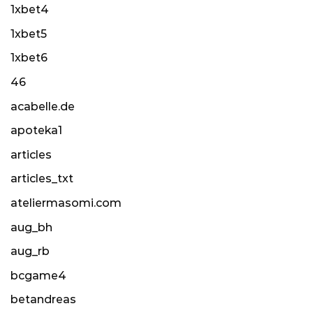
1xbet4
1xbet5
1xbet6
46
acabelle.de
apoteka1
articles
articles_txt
ateliermasomi.com
aug_bh
aug_rb
bcgame4
betandreas