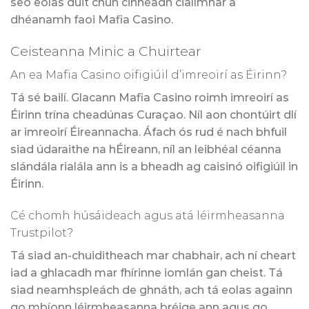
seo eolas duit chun cinneadh ciallmhar a
dhéanamh faoi Mafia Casino.
Ceisteanna Minic a Chuirtear
An ea Mafia Casino oifigiúil d’imreoirí as Éirinn?
Tá sé bailí. Glacann Mafia Casino roimh imreoirí as
Éirinn trína cheadúnas Curaçao. Níl aon chontúirt dlí
ar imreoirí Éireannacha. Áfach ós rud é nach bhfuil
siad údaraithe na hÉireann, níl an leibhéal céanna
slándála rialála ann is a bheadh ag caisinó oifigiúil in
Éirinn.
Cé chomh húsáideach agus atá léirmheasanna
Trustpilot?
Tá siad an-chuiditheach mar chabhair, ach ní cheart
iad a ghlacadh mar fhírinne iomlán gan cheist. Tá
siad neamhspleách de ghnáth, ach tá eolas againn
go mbíonn léirmheasanna bréige ann agus go