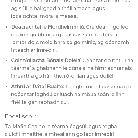
dtógann sé i bhfad níos faide ná mar a bhíothas
ag súil le hairgead a fháil amach, agus
íocaíochtaí móra is measa.
Deacrachtaí le Fíordheimhniú:
Creideann go leor
daoine go bhfuil an próiseas seo ró-chasta.
Iarrtar doiciméid bhreise go minic, ag déanamh
isteach ar imreoirí.
Coinníollacha Bónais Doleirí:
Ceaptar go bhfuil na
téarmaí a ghabhann le bónais, na himriachtanais
imeartha go háirithe, ró-dhian agus doiléir.
Athrú ar Rátaí Buaite:
Luaigh i roinnt cásanna go
ndéantar laghdú ar luach na mbuaiteán le linn
fhéilte gan rabhadh cuí.
Focal scoir
Tá Mafia Casino le téama éagsúil agus rogha
cluichí mhaithe, a mheallann go leor imreoirí