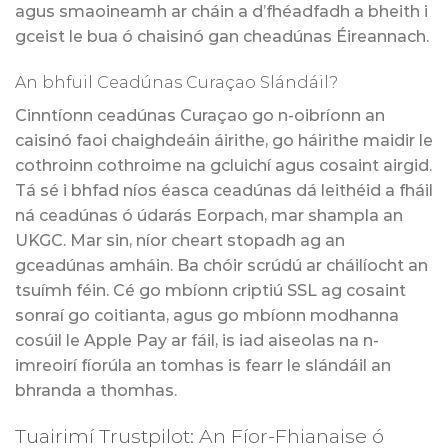
agus smaoineamh ar cháin a d’fhéadfadh a bheith i
gceist le bua ó chaisinó gan cheadúnas Éireannach.
An bhfuil Ceadúnas Curaçao Slándáil?
Cinntíonn ceadúnas Curaçao go n-oibríonn an
caisinó faoi chaighdeáin áirithe, go háirithe maidir le
cothroinn cothroime na gcluichí agus cosaint airgid.
Tá sé i bhfad níos éasca ceadúnas dá leithéid a fháil
ná ceadúnas ó údarás Eorpach, mar shampla an
UKGC. Mar sin, níor cheart stopadh ag an
gceadúnas amháin. Ba chóir scrúdú ar cháilíocht an
tsuímh féin. Cé go mbíonn criptiú SSL ag cosaint
sonraí go coitianta, agus go mbíonn modhanna
cosúil le Apple Pay ar fáil, is iad aiseolas na n-
imreoirí fíorúla an tomhas is fearr le slándáil an
bhranda a thomhas.
Tuairimí Trustpilot: An Fíor-Fhianaise ó