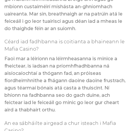
mbíonn custaiméirí míshásta an-ghníomhach
uaireanta. Mar sin, breathnaigh ar na patrúin atá le
feiceáil i go leor tuairiscí agus déan iad a mheas le
do thaighde féin ar an suíomh.
Céard iad fadhbanna is coitianta a bhaineann le
Mafia Casino?
Faoi mar a léiríonn na léirmheasanna is minice a
fheictear, is iadsan na príomhfhadhbanna ná
aisíocaíochtaí a thógann fad, an próiseas
fíordheimhnithe a fhágann daoine daoine frustrach,
agus téarmaí bónais atá casta a thuiscint. Ní
bhíonn na fadhbanna seo do gach duine, ach
feictear iad le feiceáil go minic go leor gur cheart
aird a thabhairt orthu.
An ea sábháilte airgead a chur isteach i Mafia
Casino?