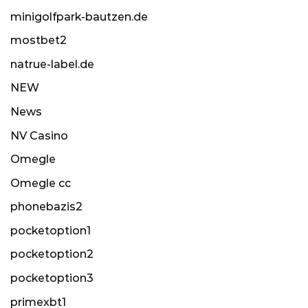
minigolfpark-bautzen.de
mostbet2
natrue-label.de
NEW
News
NV Casino
Omegle
Omegle cc
phonebazis2
pocketoption1
pocketoption2
pocketoption3
primexbt1