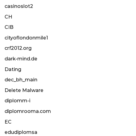
casinoslot2
CH
CIB
cityoflondonmile1
crf2012.org
dark-mind.de
Dating
dec_bh_main
Delete Malware
diplomm-i
diplomrooma.com
EC
edudiplomsa