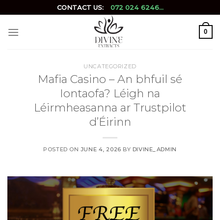
Skip
CONTACT US:
072 024 6246...
to
content
0
UNCATEGORIZED
Mafia Casino – An bhfuil sé
Iontaofa? Léigh na
Léirmheasanna ar Trustpilot
d’Éirinn
POSTED ON
JUNE 4, 2026
BY
DIVINE_ADMIN