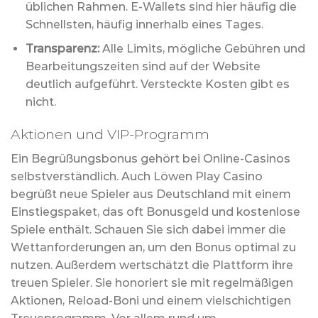
üblichen Rahmen. E-Wallets sind hier häufig die
Schnellsten, häufig innerhalb eines Tages.
Transparenz:
Alle Limits, mögliche Gebühren und
Bearbeitungszeiten sind auf der Website
deutlich aufgeführt. Versteckte Kosten gibt es
nicht.
Aktionen und VIP-Programm
Ein Begrüßungsbonus gehört bei Online-Casinos
selbstverständlich. Auch Löwen Play Casino
begrüßt neue Spieler aus Deutschland mit einem
Einstiegspaket, das oft Bonusgeld und kostenlose
Spiele enthält. Schauen Sie sich dabei immer die
Wettanforderungen an, um den Bonus optimal zu
nutzen. Außerdem wertschätzt die Plattform ihre
treuen Spieler. Sie honoriert sie mit regelmäßigen
Aktionen, Reload-Boni und einem vielschichtigen