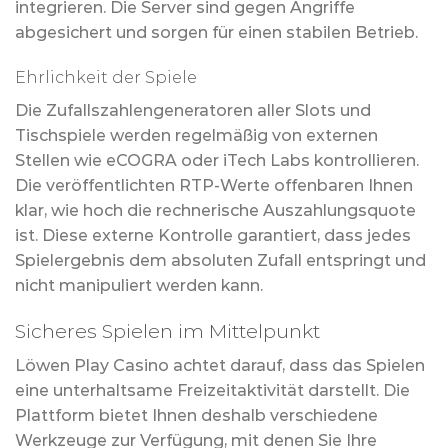
integrieren. Die Server sind gegen Angriffe
abgesichert und sorgen für einen stabilen Betrieb.
Ehrlichkeit der Spiele
Die Zufallszahlengeneratoren aller Slots und
Tischspiele werden regelmäßig von externen
Stellen wie eCOGRA oder iTech Labs kontrollieren.
Die veröffentlichten RTP-Werte offenbaren Ihnen
klar, wie hoch die rechnerische Auszahlungsquote
ist. Diese externe Kontrolle garantiert, dass jedes
Spielergebnis dem absoluten Zufall entspringt und
nicht manipuliert werden kann.
Sicheres Spielen im Mittelpunkt
Löwen Play Casino achtet darauf, dass das Spielen
eine unterhaltsame Freizeitaktivität darstellt. Die
Plattform bietet Ihnen deshalb verschiedene
Werkzeuge zur Verfügung, mit denen Sie Ihre