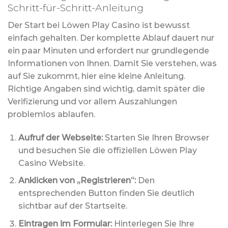
Schritt-für-Schritt-Anleitung
Der Start bei Löwen Play Casino ist bewusst
einfach gehalten. Der komplette Ablauf dauert nur
ein paar Minuten und erfordert nur grundlegende
Informationen von Ihnen. Damit Sie verstehen, was
auf Sie zukommt, hier eine kleine Anleitung.
Richtige Angaben sind wichtig, damit später die
Verifizierung und vor allem Auszahlungen
problemlos ablaufen.
Aufruf der Webseite:
Starten Sie Ihren Browser
und besuchen Sie die offiziellen Löwen Play
Casino Website.
Anklicken von „Registrieren“:
Den
entsprechenden Button finden Sie deutlich
sichtbar auf der Startseite.
Eintragen im Formular:
Hinterlegen Sie Ihre