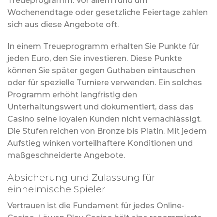
Treueprogramm. Vor allem rund um
Wochenendtage oder gesetzliche Feiertage zahlen
sich aus diese Angebote oft.
In einem Treueprogramm erhalten Sie Punkte für
jeden Euro, den Sie investieren. Diese Punkte
können Sie später gegen Guthaben eintauschen
oder für spezielle Turniere verwenden. Ein solches
Programm erhöht langfristig den
Unterhaltungswert und dokumentiert, dass das
Casino seine loyalen Kunden nicht vernachlässigt.
Die Stufen reichen von Bronze bis Platin. Mit jedem
Aufstieg winken vorteilhaftere Konditionen und
maßgeschneiderte Angebote.
Absicherung und Zulassung für
einheimische Spieler
Vertrauen ist die Fundament für jedes Online-