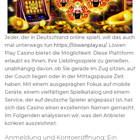
Jeder, der in Deutschland online spielt, will das auch
mal unterwegs tun
https://löwenplay.eu/
. Löwen
Play Casino bietet die Möglichkeit. Diese Plattform
erlaubt es Ihnen, Ihre Lieblingsspiele zu genießen,
unabhängig davon, ob Sie gerade im Zug sitzen, auf
der Couch liegen oder in der Mittagspause Zeit
haben. Mit einem ausgeprägten Fokus auf mobile
Geräte, einem vielfältigen Spielkatalog und einem
Service, der auf deutsche Spieler angepasst ist, hat
sich das Casino einen exzellenten Namen gemacht.
Im Folgenden analysieren wir, was den Anbieter
konkret auszeichnet.
Anmeldung und Kontoeröffnung: Ein