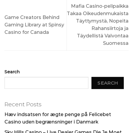
Mafia Casino-pelipaikka
Takaa Oikeudenmukaista
Game Creators Behind
Täyttymystä, Nopeita
Gaming Library at Spinsy
Rahansiirtoja ja
Casino for Canada
Täydellistä Valvontaa
Suomessa
Search
SEARCH
Recent Posts
Hæv indsatsen for ægte penge på Felicebet
Casino uden begrænsninger i Danmark
Sky Hills Casino – Live Dealer Games Die Je Moet