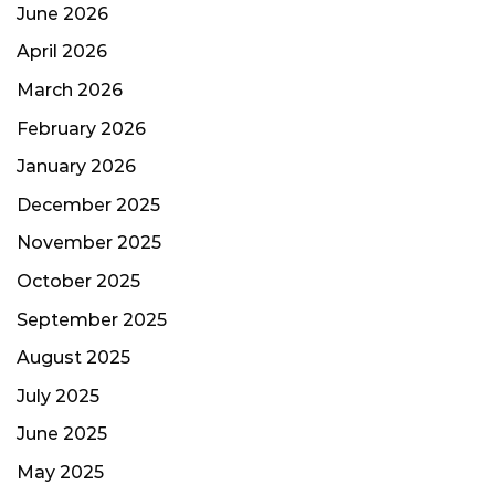
June 2026
April 2026
March 2026
February 2026
January 2026
December 2025
November 2025
October 2025
September 2025
August 2025
July 2025
June 2025
May 2025