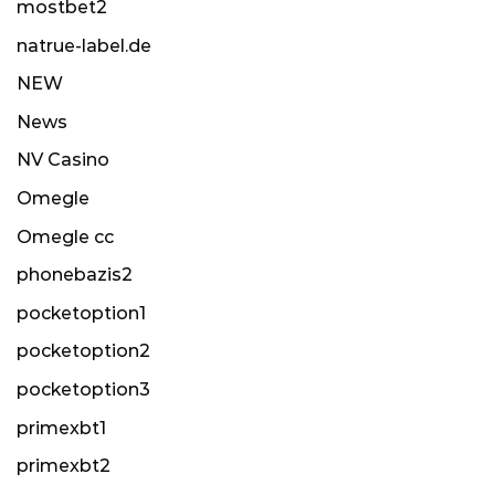
mostbet2
natrue-label.de
NEW
News
NV Casino
Omegle
Omegle cc
phonebazis2
pocketoption1
pocketoption2
pocketoption3
primexbt1
primexbt2