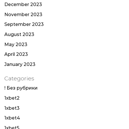
December 2023
November 2023
September 2023
August 2023
May 2023
April 2023
January 2023
Categories
! Без рубрики
1xbet2
1xbet3
1xbet4
1xbet5