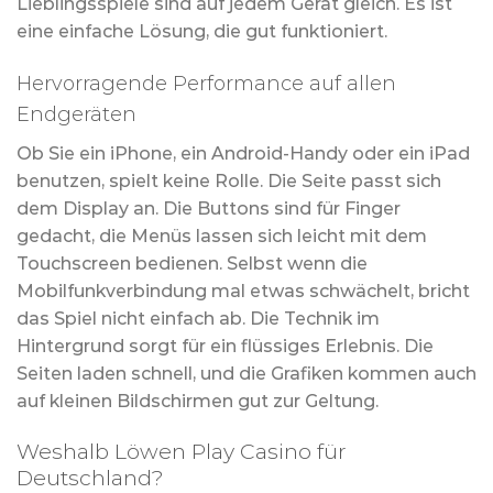
Lieblingsspiele sind auf jedem Gerät gleich. Es ist
eine einfache Lösung, die gut funktioniert.
Hervorragende Performance auf allen
Endgeräten
Ob Sie ein iPhone, ein Android-Handy oder ein iPad
benutzen, spielt keine Rolle. Die Seite passt sich
dem Display an. Die Buttons sind für Finger
gedacht, die Menüs lassen sich leicht mit dem
Touchscreen bedienen. Selbst wenn die
Mobilfunkverbindung mal etwas schwächelt, bricht
das Spiel nicht einfach ab. Die Technik im
Hintergrund sorgt für ein flüssiges Erlebnis. Die
Seiten laden schnell, und die Grafiken kommen auch
auf kleinen Bildschirmen gut zur Geltung.
Weshalb Löwen Play Casino für
Deutschland?