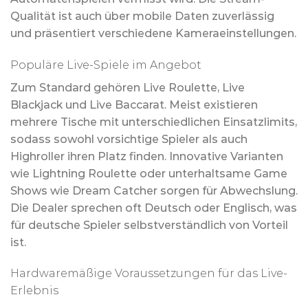
Qualität ist auch über mobile Daten zuverlässig
und präsentiert verschiedene Kameraeinstellungen.
Populäre Live-Spiele im Angebot
Zum Standard gehören Live Roulette, Live
Blackjack und Live Baccarat. Meist existieren
mehrere Tische mit unterschiedlichen Einsatzlimits,
sodass sowohl vorsichtige Spieler als auch
Highroller ihren Platz finden. Innovative Varianten
wie Lightning Roulette oder unterhaltsame Game
Shows wie Dream Catcher sorgen für Abwechslung.
Die Dealer sprechen oft Deutsch oder Englisch, was
für deutsche Spieler selbstverständlich von Vorteil
ist.
Hardwaremäßige Voraussetzungen für das Live-
Erlebnis