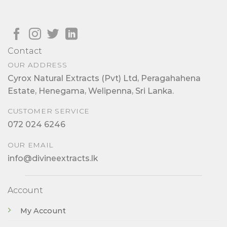
Contact
OUR ADDRESS
Cyrox Natural Extracts (Pvt) Ltd, Peragahahena
Estate, Henegama, Welipenna, Sri Lanka.
CUSTOMER SERVICE
072 024 6246
OUR EMAIL
info@divineextracts.lk
Account
My Account