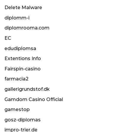
Delete Malware
diplomm-i
diplomrooma.com
EC
edudiplomsa
Extentions Info
Fairspin-casino
farmacia2
gallerigrundstof.dk
Gamdom Casino Official
gamestop
gosz-diplomas
impro-trier.de