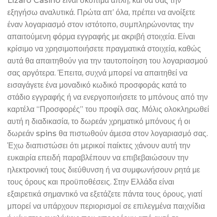
Lizaro Casino είναι σκόπιμα απλή, και θα σας την
εξηγήσω αναλυτικά. Πρώτα απ’ όλα, πρέπει να ανοίξετε
έναν λογαριασμό στον ιστότοπο, συμπληρώνοντας την
απαιτούμενη φόρμα εγγραφής με ακριβή στοιχεία. Είναι
κρίσιμο να χρησιμοποιήσετε πραγματικά στοιχεία, καθώς
αυτά θα απαιτηθούν για την ταυτοποίηση του λογαριασμού
σας αργότερα. Έπειτα, συχνά μπορεί να απαιτηθεί να
εισαγάγετε ένα μοναδικό κωδικό προσφοράς κατά το
στάδιο εγγραφής ή να ενεργοποιήσετε το μπόνους από την
καρτέλα “Προσφορές” του προφίλ σας. Μόλις ολοκληρωθεί
αυτή η διαδικασία, το δωρεάν χρηματικό μπόνους ή οι
δωρεάν spins θα πιστωθούν άμεσα στον λογαριασμό σας.
Έχω διαπιστώσει ότι μερικοί παίκτες χάνουν αυτή την
ευκαιρία επειδή παραβλέπουν να επιβεβαιώσουν την
ηλεκτρονική τους διεύθυνση ή να συμφωνήσουν ρητά με
τους όρους και προϋποθέσεις. Στην Ελλάδα είναι
εξαιρετικά σημαντικό να εξετάζετε πάντα τους όρους, γιατί
μπορεί να υπάρχουν περιορισμοί σε επιλεγμένα παιχνίδια