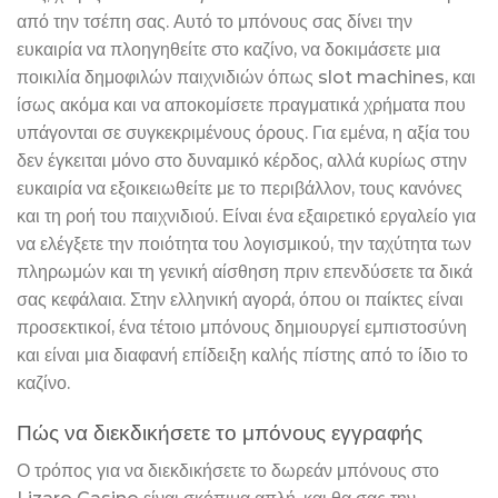
από την τσέπη σας. Αυτό το μπόνους σας δίνει την
ευκαιρία να πλοηγηθείτε στο καζίνο, να δοκιμάσετε μια
ποικιλία δημοφιλών παιχνιδιών όπως slot machines, και
ίσως ακόμα και να αποκομίσετε πραγματικά χρήματα που
υπάγονται σε συγκεκριμένους όρους. Για εμένα, η αξία του
δεν έγκειται μόνο στο δυναμικό κέρδος, αλλά κυρίως στην
ευκαιρία να εξοικειωθείτε με το περιβάλλον, τους κανόνες
και τη ροή του παιχνιδιού. Είναι ένα εξαιρετικό εργαλείο για
να ελέγξετε την ποιότητα του λογισμικού, την ταχύτητα των
πληρωμών και τη γενική αίσθηση πριν επενδύσετε τα δικά
σας κεφάλαια. Στην ελληνική αγορά, όπου οι παίκτες είναι
προσεκτικοί, ένα τέτοιο μπόνους δημιουργεί εμπιστοσύνη
και είναι μια διαφανή επίδειξη καλής πίστης από το ίδιο το
καζίνο.
Πώς να διεκδικήσετε το μπόνους εγγραφής
Ο τρόπος για να διεκδικήσετε το δωρεάν μπόνους στο