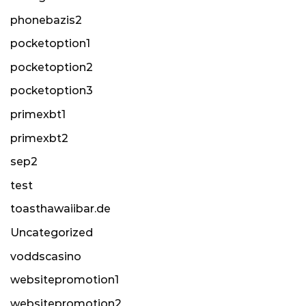
phonebazis2
pocketoption1
pocketoption2
pocketoption3
primexbt1
primexbt2
sep2
test
toasthawaiibar.de
Uncategorized
voddscasino
websitepromotion1
websitepromotion2