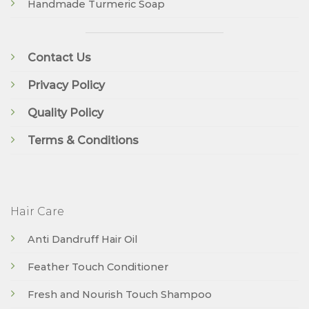
Handmade Turmeric Soap
Contact Us
Privacy Policy
Quality Policy
Terms & Conditions
Hair Care
Anti Dandruff Hair Oil
Feather Touch Conditioner
Fresh and Nourish Touch Shampoo