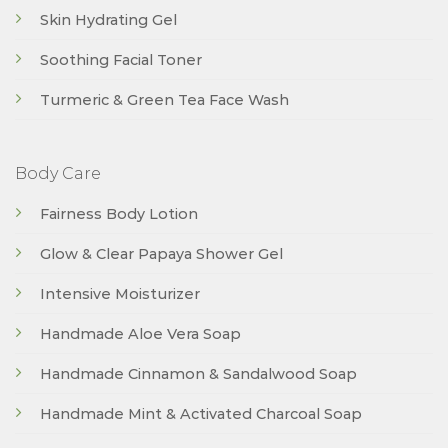
Skin Hydrating Gel
Soothing Facial Toner
Turmeric & Green Tea Face Wash
Body Care
Fairness Body Lotion
Glow & Clear Papaya Shower Gel
Intensive Moisturizer
Handmade Aloe Vera Soap
Handmade Cinnamon & Sandalwood Soap
Handmade Mint & Activated Charcoal Soap