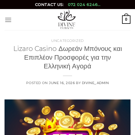
Skip
CONTACT US:
072 024 6246...
to
content
0
UNCATEGORIZED
Lizaro Casino Δωρεάν Μπόνους και
Επιπλέον Προσφορές για την
Ελληνική Αγορά
POSTED ON
JUNE 16, 2026
BY
DIVINE_ADMIN