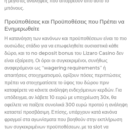
ή μέγιστες αναλήψεις που απορρέουν από αυτό το
μπόνους.
Προϋποθέσεις και Προϋποθέσεις που Πρέπει να
Ενημερωθείτε
Η κατανόηση των κανόνων και προϋποθέσεων είναι το πιο
ουσιώδες στάδιο για να επωφεληθείτε ουσιαστικά κάθε
δώρο, και το no deposit bonus του Lizaro Casino δεν
είναι εξαίρεση. Οι όροι οι συγκεκριμένοι, συνήθως
αναφερόμενοι ως “wagering requirements” ή
απαιτήσεις στοιχηματισμού, ορίζουν πόσες περιπτώσεις
πρέπει να στοιχηματίσετε το ύψος του δώρου πριν
καταφέρετε να κάνετε ανάληψη ενδεχόμενων κερδών. Για
υπόδειγμα, αν λάβετε 10 ευρώ με υποχρέωση 30x, θα
οφείλετε να παίξετε συνολικά 300 ευρώ προτού η ανάληψη
καταστεί προσβάσιμη. Επίσης, υπάρχουν κατά κανόνα
φραγμοί στα αγωνίσματα που βοηθούν στην εκπλήρωση
των συγκεκριμένων προϋποθέσεων, με τα slot να