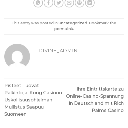
This entry was posted in
Uncategorized
. Bookmark the
permalink
.
DIVINE_ADMIN
Pisteet Tuovat
Ihre Eintrittskarte zu
Palkintoja: Kong Casinon
Online-Casino-Spannung
Uskollisuusohjelman
in Deutschland mit Rich
Mullistus Saapuu
Palms Casino
Suomeen