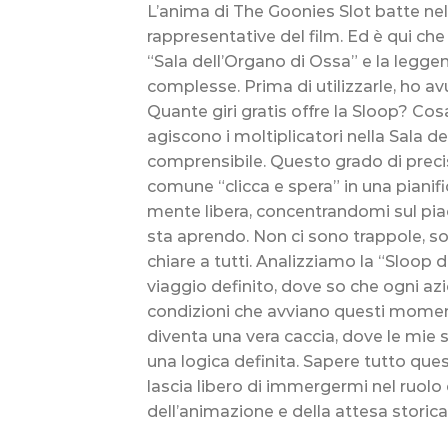
L’anima di The Goonies Slot batte nel
rappresentative del film. Ed è qui che
“Sala dell’Organo di Ossa” e la legg
complesse. Prima di utilizzarle, ho
Quante giri gratis offre la Sloop? C
agiscono i moltiplicatori nella Sala 
comprensibile. Questo grado di preci
comune “clicca e spera” in una piani
mente libera, concentrandomi sul pia
sta aprendo. Non ci sono trappole, s
chiare a tutti. Analizziamo la “Sloop d
viaggio definito, dove so che ogni az
condizioni che avviano questi moment
diventa una vera caccia, dove le mie s
una logica definita. Sapere tutto ques
lascia libero di immergermi nel ruolo
dell’animazione e della attesa storica