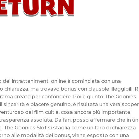
dei intrattenimenti online è cominciata con una
o chiarezza, ma trovavo bonus con clausole illeggibili, 
rama creato per confondere. Poi è giunto The Goonies
di sincerità e piacere genuino, è risultata una vera scoper
venturoso del film cult e, cosa ancora più importante,
trasparenza assoluta. Da fan, posso affermare che in un
e, The Goonies Slot si staglia come un faro di chiarezza
ritorno alle modalità dei bonus, viene esposto con una