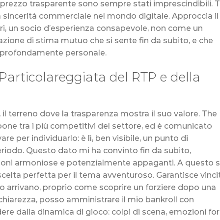
il prezzo trasparente sono sempre stati imprescindibili. 
a sincerità commerciale nel mondo digitale. Approccia il
ari, un socio d’esperienza consapevole, non come un
zione di stima mutuo che si sente fin da subito, e che
a profondamente personale.
 Particolareggiata del RTP e della
il terreno dove la trasparenza mostra il suo valore. The
one tra i più competitivi del settore, ed è comunicato
e per individuarlo: è lì, ben visibile, un punto di
eriodo. Questo dato mi ha convinto fin da subito,
ioni armoniose e potenzialmente appaganti. A questo s
scelta perfetta per il tema avventuroso. Garantisce vinci
o arrivano, proprio come scoprire un forziere dopo una
chiarezza, posso amministrare il mio bankroll con
re dalla dinamica di gioco: colpi di scena, emozioni for