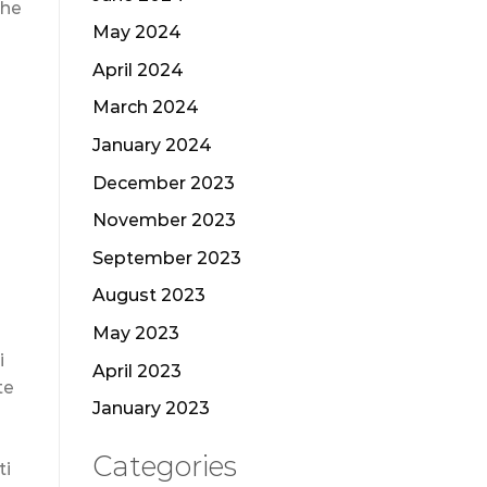
The
May 2024
April 2024
March 2024
January 2024
December 2023
November 2023
September 2023
August 2023
May 2023
i
April 2023
te
January 2023
Categories
ti