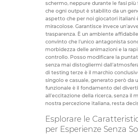
schermo, neppure durante le fasi più f
che ogni output è stabilito da un gene
aspetto che per noi giocatori italiani
miracolose. Garantisce invece un’avven
trasparenza. È un ambiente affidabile
convinto che l’unico antagonista sono i
morbidezza delle animazioni e la rap
controllo. Posso modificare la puntat
senza mai distogliermi dall’atmosfera
di testing terze è il marchio conclusi
singolo e casuale, generato però da u
funzionale è il fondamento del diver
all’eccitazione della ricerca, senza i
nostra percezione italiana, resta decis
Esplorare le Caratterist
per Esperienze Senza So