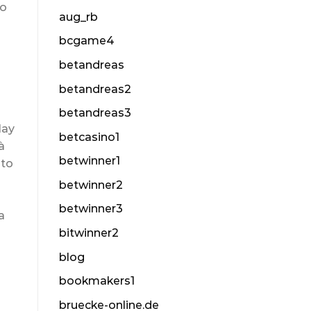
So
aug_rb
bcgame4
betandreas
betandreas2
betandreas3
lay
betcasino1
à
betwinner1
nto
betwinner2
betwinner3
a
bitwinner2
blog
bookmakers1
bruecke-online.de