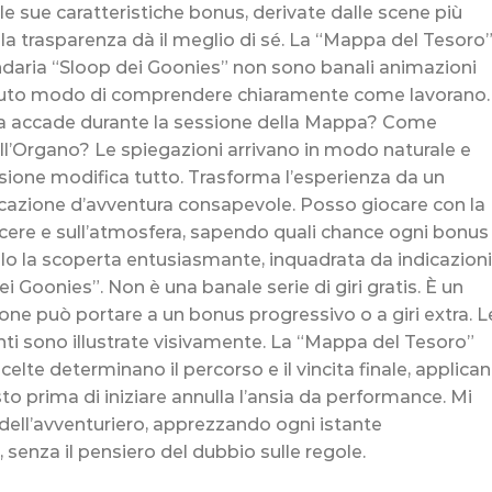
le sue caratteristiche bonus, derivate dalle scene più
 la trasparenza dà il meglio di sé. La “Mappa del Tesoro”,
endaria “Sloop dei Goonies” non sono banali animazioni
 avuto modo di comprendere chiaramente come lavorano.
osa accade durante la sessione della Mappa? Come
dell’Organo? Le spiegazioni arrivano in modo naturale e
sione modifica tutto. Trasforma l’esperienza da un
ficazione d’avventura consapevole. Posso giocare con la
cere e sull’atmosfera, sapendo quali chance ogni bonus
olo la scoperta entusiasmante, inquadrata da indicazioni
ei Goonies”. Non è una banale serie di giri gratis. È un
ione può portare a un bonus progressivo o a giri extra. L
i sono illustrate visivamente. La “Mappa del Tesoro”
celte determinano il percorso e il vincita finale, applica
to prima di iniziare annulla l’ansia da performance. Mi
 dell’avventuriero, apprezzando ogni istante
, senza il pensiero del dubbio sulle regole.