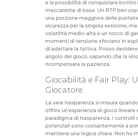
e la possibilità di conquistare bottini
meccaniche di base. Un RTP ben sopr
una porzione maggiore delle puntate t
sicurezza per la singola sessione, ma
volatilità medio-alta è un tocco di gen
momenti di tensione sfociano in espl
di adattare la tattica. Posso decider
angolo del gioco, sapendo che la vi
ricompensare la pazienza.
Giocabilità e Fair Play:
Giocatore
La vera trasparenza si misura quando si
offrire un’esperienza di gioco lineare
paradigma di trasparenza. I controlli s
potenziali sono costantemente a port
mantiene una logica chiara. Non ho m