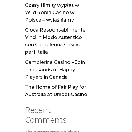
Czasy i limity wypłat w
Wild Robin Casino w
Polsce – wyjaśniamy
Gioca Responsabilmente
Vinci in Modo Autentico
con Gamblerina Casino
per l’Italia
Gamblerina Casino – Join
Thousands of Happy
Players in Canada
The Home of Fair Play for
Australia at Unibet Casino
Recent
Comments