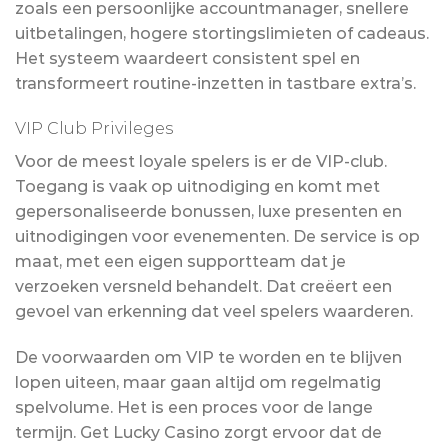
zoals een persoonlijke accountmanager, snellere
uitbetalingen, hogere stortingslimieten of cadeaus.
Het systeem waardeert consistent spel en
transformeert routine-inzetten in tastbare extra’s.
VIP Club Privileges
Voor de meest loyale spelers is er de VIP-club.
Toegang is vaak op uitnodiging en komt met
gepersonaliseerde bonussen, luxe presenten en
uitnodigingen voor evenementen. De service is op
maat, met een eigen supportteam dat je
verzoeken versneld behandelt. Dat creëert een
gevoel van erkenning dat veel spelers waarderen.
De voorwaarden om VIP te worden en te blijven
lopen uiteen, maar gaan altijd om regelmatig
spelvolume. Het is een proces voor de lange
termijn. Get Lucky Casino zorgt ervoor dat de