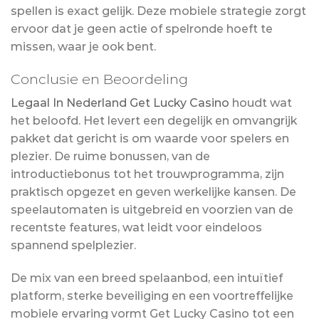
spellen is exact gelijk. Deze mobiele strategie zorgt
ervoor dat je geen actie of spelronde hoeft te
missen, waar je ook bent.
Conclusie en Beoordeling
Legaal In Nederland Get Lucky Casino
houdt wat
het beloofd. Het levert een degelijk en omvangrijk
pakket dat gericht is om waarde voor spelers en
plezier. De ruime bonussen, van de
introductiebonus tot het trouwprogramma, zijn
praktisch opgezet en geven werkelijke kansen. De
speelautomaten is uitgebreid en voorzien van de
recentste features, wat leidt voor eindeloos
spannend spelplezier.
De mix van een breed spelaanbod, een intuïtief
platform, sterke beveiliging en een voortreffelijke
mobiele ervaring vormt Get Lucky Casino tot een