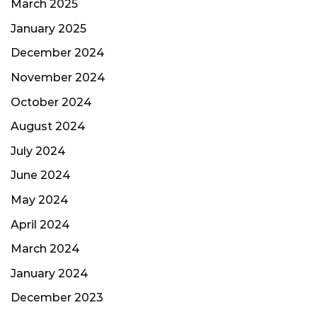
March 2025
January 2025
December 2024
November 2024
October 2024
August 2024
July 2024
June 2024
May 2024
April 2024
March 2024
January 2024
December 2023