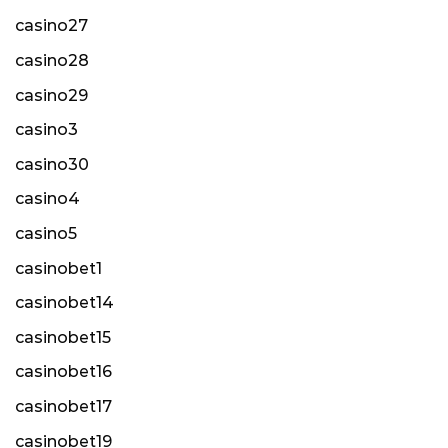
casino27
casino28
casino29
casino3
casino30
casino4
casino5
casinobet1
casinobet14
casinobet15
casinobet16
casinobet17
casinobet19