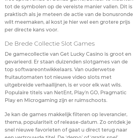
tot de symbolen op de vereiste manier vallen. Dit is
praktisch als je meteen de actie van de bonusronde
wilt meemaken, al kost je hier wel een grotere prijs
per directe kans voor.
De Brede Collectie Slot Games
De gamecollectie van Get Lucky Casino is groot en
gevarieerd. Er staan duizenden slotgames van de
top softwareontwikkelaars. Van ouderwetse
fruitautomaten tot nieuwe video slots met
uitgebreide verhaallijnen, is er voor elk wat wils.
Populaire titels van NetEnt, Play’n GO, Pragmatic
Play en Microgaming zijn er ruimschoots.
Je kan de games makkelijk filteren op leverancier,
thema, populariteit of release-datum. Zo ontdek je
snel nieuwe favorieten of gaat u direct terug naar
een vertrouwde titel. De ‘demo’ of ‘gratis spel’