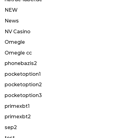
NEW
News
NV Casino
Omegle
Omegle cc
phonebazis2
pocketoption1
pocketoption2
pocketoption3
primexbt1
primexbt2
sep2
test