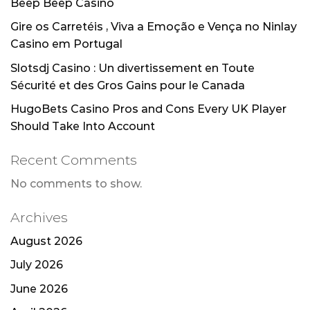
Beep Beep Casino
Gire os Carretéis , Viva a Emoção e Vença no Ninlay
Casino em Portugal
Slotsdj Casino : Un divertissement en Toute
Sécurité et des Gros Gains pour le Canada
HugoBets Casino Pros and Cons Every UK Player
Should Take Into Account
Recent Comments
No comments to show.
Archives
August 2026
July 2026
June 2026