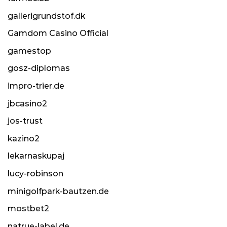
gallerigrundstof.dk
Gamdom Casino Official
gamestop
gosz-diplomas
impro-trier.de
jbcasino2
jos-trust
kazino2
lekarnaskupaj
lucy-robinson
minigolfpark-bautzen.de
mostbet2
natrue-label.de