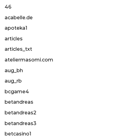
46
acabelle.de
apoteka1
articles
articles_txt
ateliermasomi.com
aug_bh
aug_rb
bcgame4
betandreas
betandreas2
betandreas3
betcasino1