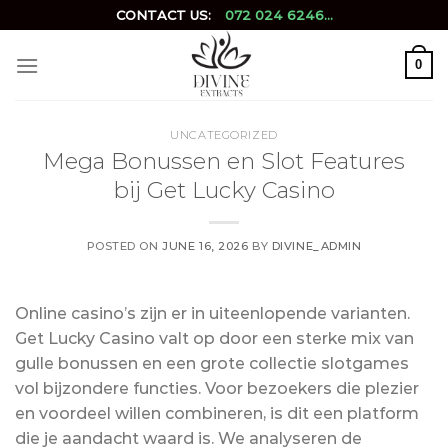
Skip
CONTACT US:
072 024 6246...
to
content
0
UNCATEGORIZED
Mega Bonussen en Slot Features
bij Get Lucky Casino
POSTED ON
JUNE 16, 2026
BY
DIVINE_ADMIN
Online casino’s zijn er in uiteenlopende varianten.
Get Lucky Casino valt op door een sterke mix van
gulle bonussen en een grote collectie slotgames
vol bijzondere functies. Voor bezoekers die plezier
en voordeel willen combineren, is dit een platform
die je aandacht waard is. We analyseren de