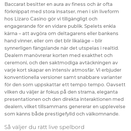
Baccarat besitter en aura av finess och är ofta
förknippat med stora insatser, men i sin liveform
hos Lizaro Casino gör vi tillgängligt och
engagerande för en vidare publik. Spelets enkla
kärna – att avgöra om deltagarens eller bankens
hand vinner, eller om det blir likaläge – blir
synnerligen fängslande när det utspelas i realtid.
Dealern manövrerar korten med exakthet och
ceremoni, och den saktmodiga avtäckningen av
varje kort skapar en intensiv atmosfär. Vi erbjuder
konventionella versioner samt snabbare varianter
för den som uppskattar ett tempo tempo. Oavsett
vilken du väljer är fokus på den strama, eleganta
presentationen och den direkta interaktionen med
dealern, vilket tillsammans genererar en upplevelse
som känns både prestigefylld och välkomnande.
Så väljer du rätt live spelbord