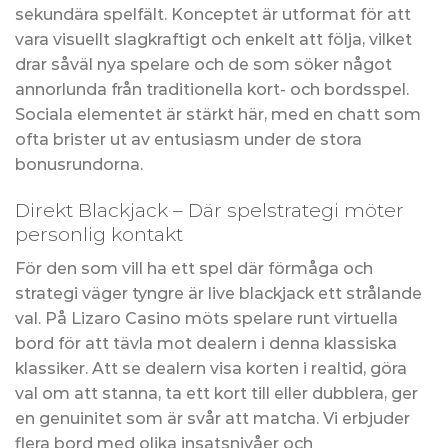
sekundära spelfält. Konceptet är utformat för att
vara visuellt slagkraftigt och enkelt att följa, vilket
drar såväl nya spelare och de som söker något
annorlunda från traditionella kort- och bordsspel.
Sociala elementet är stärkt här, med en chatt som
ofta brister ut av entusiasm under de stora
bonusrundorna.
Direkt Blackjack – Där spelstrategi möter
personlig kontakt
För den som vill ha ett spel där förmåga och
strategi väger tyngre är live blackjack ett strålande
val. På Lizaro Casino möts spelare runt virtuella
bord för att tävla mot dealern i denna klassiska
klassiker. Att se dealern visa korten i realtid, göra
val om att stanna, ta ett kort till eller dubblera, ger
en genuinitet som är svår att matcha. Vi erbjuder
flera bord med olika insatsnivåer och