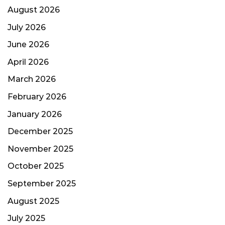
August 2026
July 2026
June 2026
April 2026
March 2026
February 2026
January 2026
December 2025
November 2025
October 2025
September 2025
August 2025
July 2025