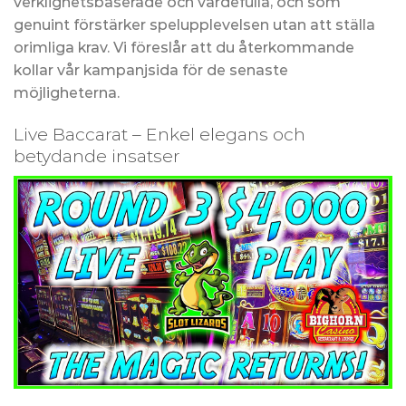
verklighetsbaserade och värdefulla, och som
genuint förstärker spelupplevelsen utan att ställa
orimliga krav. Vi föreslår att du återkommande
kollar vår kampanjsida för de senaste
möjligheterna.
Live Baccarat – Enkel elegans och
betydande insatser