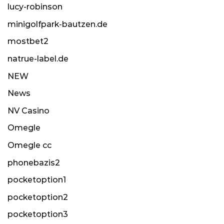
lucy-robinson
minigolfpark-bautzen.de
mostbet2
natrue-label.de
NEW
News
NV Casino
Omegle
Omegle cc
phonebazis2
pocketoption1
pocketoption2
pocketoption3