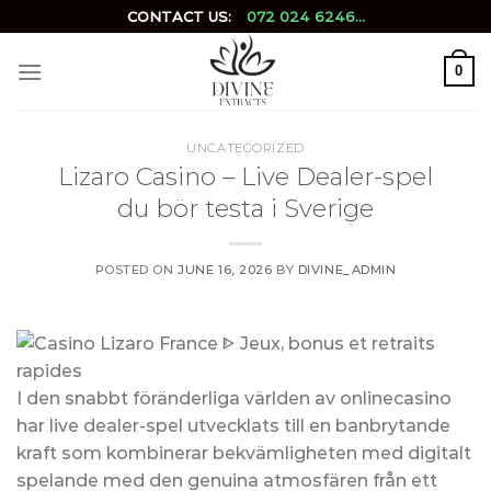
Skip
CONTACT US:
072 024 6246...
to
content
0
UNCATEGORIZED
Lizaro Casino – Live Dealer-spel
du bör testa i Sverige
POSTED ON
JUNE 16, 2026
BY
DIVINE_ADMIN
I den snabbt föränderliga världen av onlinecasino
har live dealer-spel utvecklats till en banbrytande
kraft som kombinerar bekvämligheten med digitalt
spelande med den genuina atmosfären från ett