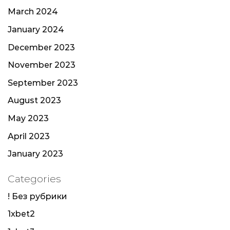
March 2024
January 2024
December 2023
November 2023
September 2023
August 2023
May 2023
April 2023
January 2023
Categories
! Без рубрики
1xbet2