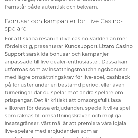
framstår både autentisk och bekväm.
Bonusar och kampanjer för Live Casino-
spelare
För att skapa resan in i live casino-världen än mer
fördelaktig, presenterar
Kundsupport Lizaro Casino
Support
särskilda bonusar och kampanjer
anpassade till live dealer-enthusiaster. Dessa kan
utformas som av insättningsmatchningsbonusar
med lägre omsättningskrav för live-spel, cashback
på förluster under en bestämd period, eller även
turneringar där du spelar mot andra spelare om
prispengar. Det är kritiskt att omsorgsfullt läsa
villkoren för dessa erbjudanden, speciellt vilka spel
som räknas till omsättningskraven och möjliga
insatsgränser. Vårt mål är att premiera våra lojala
live-spelare med erbjudanden som är