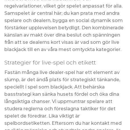
regelvariationer, vilket gör spelet anpassat för alla.
Samspelet är central här; du kan prata med andra
spelare och dealern, bygga en social dynamik som
förstärker upplevelsen betydligt. Den kombinerade
känslan av makt över dina beslut och spänningen
från att se dealerns kort visas är vad som gör live
blackjack till en av våra mest omtyckta kategorier.
Strategier för live-spel och etikett
Fastän många live dealer-spel har ett element av
slump, är det ändå plats för strategiskt tänkande,
speciellt i spel som blackjack. Att behärska
basstrategi kan sänka husets fördel och öka dina
långsiktiga chanser. Vi uppmuntrar spelare att
studera reglerna och föreslagna taktiker för det
spelet de föredrar. Lika viktigt är
spelbordsetiketten. Eftersom du har kontakt med