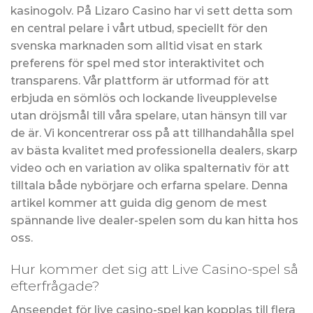
kasinogolv. På Lizaro Casino har vi sett detta som
en central pelare i vårt utbud, speciellt för den
svenska marknaden som alltid visat en stark
preferens för spel med stor interaktivitet och
transparens. Vår plattform är utformad för att
erbjuda en sömlös och lockande liveupplevelse
utan dröjsmål till våra spelare, utan hänsyn till var
de är. Vi koncentrerar oss på att tillhandahålla spel
av bästa kvalitet med professionella dealers, skarp
video och en variation av olika spalternativ för att
tilltala både nybörjare och erfarna spelare. Denna
artikel kommer att guida dig genom de mest
spännande live dealer-spelen som du kan hitta hos
oss.
Hur kommer det sig att Live Casino-spel så
efterfrågade?
Anseendet för live casino-spel kan kopplas till flera