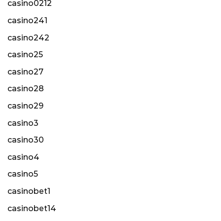
casino0212
casino241
casino242
casino25
casino27
casino28
casino29
casino3
casino30
casino4
casino5
casinobet1
casinobet14