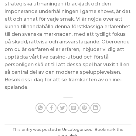
strategiska utmaningen i blackjack och den
imponerande underhållningen i game shows, är det
ett och annat för varje smak. Vi är nöjda över att
kunna tillhandahålla denna förstklassiga erfarenhet
till den svenska marknaden, med ett tydligt fokus
på skydd, rättvisa och ansvarstagande. Oberoende
om du är oerfaren eller erfaren, inbjuder vi dig att
upptäcka vårt live casino-utbud och förstå
personligen skälet till att dessa spel har vuxit till en
så central del av den moderna spelupplevelsen.
Besök oss i dag för att se framkanten av online-
spelande.
This entry was posted in
Uncategorized
. Bookmark the
permalink
.