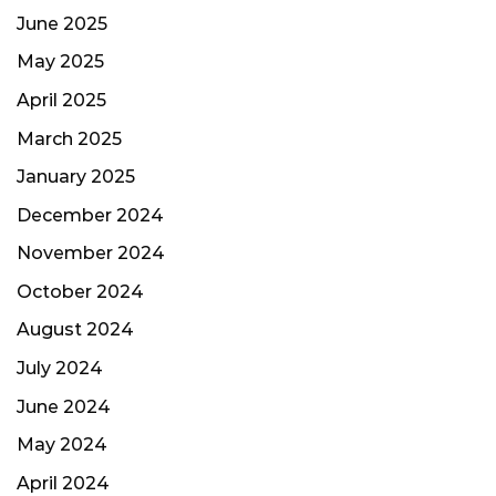
June 2025
May 2025
April 2025
March 2025
January 2025
December 2024
November 2024
October 2024
August 2024
July 2024
June 2024
May 2024
April 2024