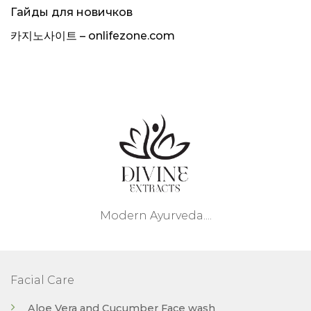
Гайды для новичков
카지노사이트 – onlifezone.com
Modern Ayurveda....
Facial Care
Aloe Vera and Cucumber Face wash