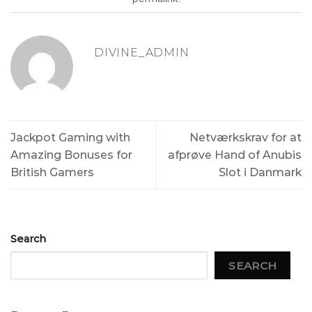
DIVINE_ADMIN
Jackpot Gaming with
Netværkskrav for at
Amazing Bonuses for
afprøve Hand of Anubis
British Gamers
Slot i Danmark
Search
SEARCH