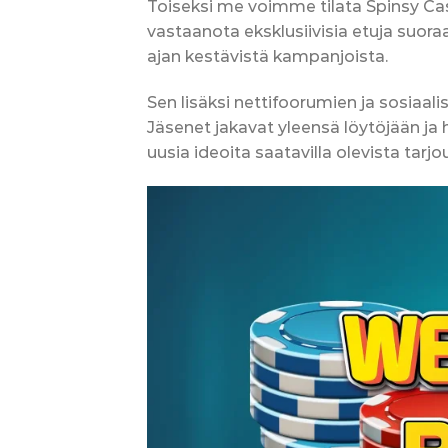
Toiseksi me voimme tilata Spinsy Cas
vastaanota eksklusiivisia etuja suor
ajan kestävistä kampanjoista.
Sen lisäksi nettifoorumien ja sosiaal
Jäsenet jakavat yleensä löytöjään ja
uusia ideoita saatavilla olevista tarjo