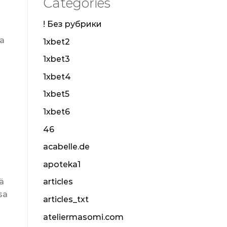
Categories
! Без рубрики
aa
1xbet2
1xbet3
1xbet4
1xbet5
1xbet6
46
acabelle.de
apoteka1
ä
articles
sa
articles_txt
ateliermasomi.com