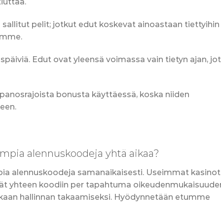
iuttaa.
allitut pelit; jotkut edut koskevat ainoastaan tiettyihin
aamme.
päiviä. Edut ovat yleensä voimassa vain tietyn ajan, jo
ipanosrajoista bonusta käyttäessä, koska niiden
een.
ampia alennuskoodeja yhtä aikaa?
pia alennuskoodeja samanaikaisesti. Useimmat kasinot
idät yhteen koodiin per tapahtuma oikeudenmukaisuude
kkaan hallinnan takaamiseksi. Hyödynnetään etumme