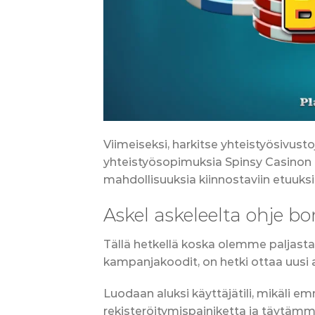
Viimeiseksi, harkitse yhteistyösivusto
yhteistyösopimuksia Spinsy Casinon 
mahdollisuuksia kiinnostaviin etuuksi
Askel askeleelta ohje 
Tällä hetkellä koska olemme paljast
kampanjakoodit, on hetki ottaa uusi 
Luodaan aluksi käyttäjätili, mikäli e
rekisteröitymispainiketta ja täytämm