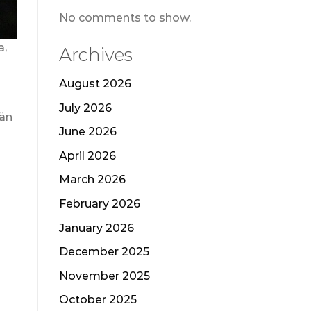
No comments to show.
a,
Archives
August 2026
July 2026
ään
June 2026
April 2026
March 2026
February 2026
January 2026
December 2025
November 2025
October 2025