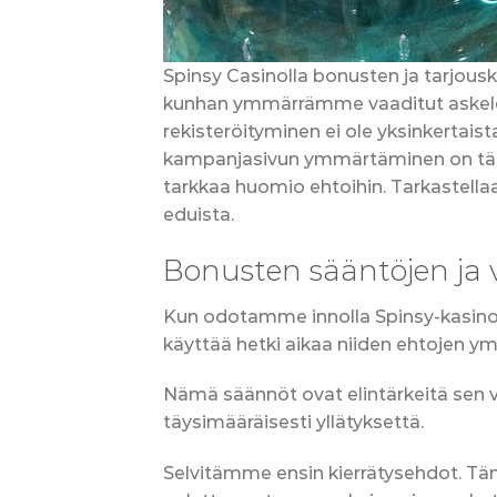
Spinsy Casinolla bonusten ja tarjous
kunhan ymmärrämme vaaditut askeleet
rekisteröityminen ei ole yksinkertais
kampanjasivun ymmärtäminen on tärk
tarkkaa huomio ehtoihin. Tarkastell
eduista.
Bonusten sääntöjen ja
Kun odotamme innolla Spinsy-kasinon
käyttää hetki aikaa niiden ehtojen 
Nämä säännöt ovat elintärkeitä sen
täysimääräisesti yllätyksettä.
Selvitämme ensin kierrätysehdot. Tä