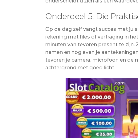
onderscheidt u zich als een waardevo
Onderdeel 5: Die Prakt
Op de dag zelf vangt succes met juist
rekening met files of vertraging in h
minuten van tevoren present te zijn. 
nemen en nog even je aantekeningen 
tevoren je camera, microfoon en de m
achtergrond met goed licht.