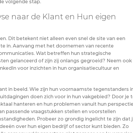
de volgende stap.
yse naar de Klant en Hun eigen
n. Dit betekent niet alleen even snel de site van een
epte in. Aanvang met het doornemen van recente
communicaties. Wat betreffen hun strategische
ten gelanceerd of zijn zij onlangs gegroeid? Neem ook
inkedIn voor inzichten in hun organisatiecultuur en
ant in beeld. Wie zijn hun voornaamste tegenstanders i
itdagingen doen zich voor in hun vakgebied? Door je t
vaktaal hanteren en hun problemen vanuit hun perspectie
an passende vraagstukken stellen en voorstellen
standigheden. Probeer zo grondig ingelicht te zijn dat 
eeën over hun eigen bedrijf of sector kunt bieden. Zo