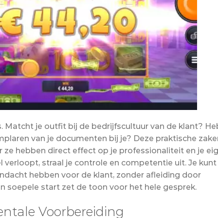
 Matcht je outfit bij de bedrijfscultuur van de klant? He
mplaren van je documenten bij je? Deze praktische zake
 ze hebben direct effect op je professionaliteit en je ei
 verloopt, straal je controle en competentie uit. Je kunt
ndacht hebben voor de klant, zonder afleiding door
 soepele start zet de toon voor het hele gesprek.
entale Voorbereiding