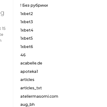
! Без рубрики
ng
1xbet2
1xbet3
 15
1xbet4
te
1xbet5
n
1xbet6
46
acabelle.de
apoteka1
articles
articles_txt
ateliermasomi.com
aug_bh