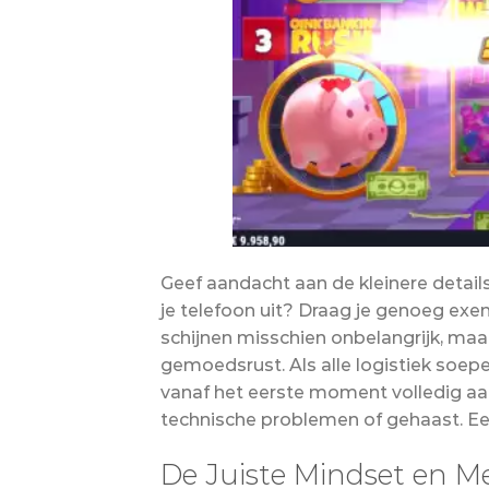
Geef aandacht aan de kleinere details.
je telefoon uit? Draag je genoeg exe
schijnen misschien onbelangrijk, maar
gemoedsrust. Als alle logistiek soepel
vanaf het eerste moment volledig aa
technische problemen of gehaast. Een
De Juiste Mindset en M