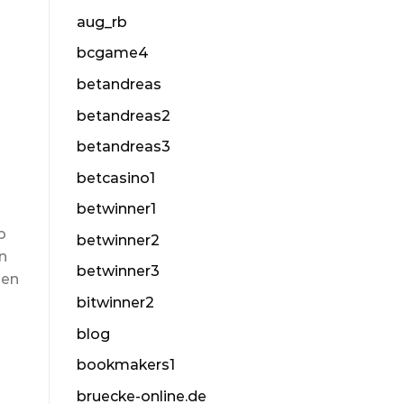
aug_rb
bcgame4
betandreas
betandreas2
betandreas3
betcasino1
betwinner1
b
betwinner2
n
betwinner3
gen
bitwinner2
blog
bookmakers1
bruecke-online.de