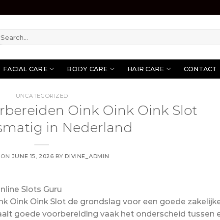
earch
r:
FACIAL CARE
BODY CARE
HAIR CARE
CONTACT
UNCATEGORIZED
rbereiden Oink Oink Oink Slot
fsmatig in Nederland
 ON
JUNE 15, 2026
BY
DIVINE_ADMIN
ink Oink Oink Slot de grondslag voor een goede zakelijk
paalt goede voorbereiding vaak het onderscheid tussen 