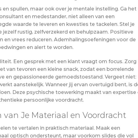
 en spullen, maar ook over je mentale instelling. Ga het
onsultant en medestander, niet alleen van een
gde waarde te leveren en kwesties te tackelen. Stel je
 jezelf rustig, zelfverzekerd en behulpzaam. Positieve
gen en vrees reduceren. Ademhalingsoefeningen voor de
edwingen en alert te worden.
aliteit. Een gesprek met een klant vraagt om focus. Zorg 
eet van tevoren een kleine snack, zodat een borrelende
ieve en gepassioneerde gemoedstoestand. Vergeet niet:
werkt aanstekelijk. Wanneer jij ervan overtuigd bent, is d
 doen. Deze psychische toewerking maakt van expertise
hentieke persoonlijke voordracht.
n van Je Materiaal en Voordracht
len te vertalen in praktisch materiaal. Maak een
haal optisch ondersteunt, maar voorkom slides die vol