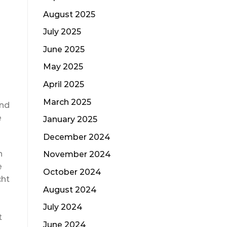
August 2025
July 2025
June 2025
May 2025
April 2025
March 2025
ind
e
January 2025
December 2024
n
November 2024
e
October 2024
cht
August 2024
July 2024
t
June 2024