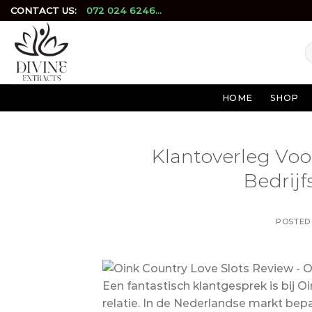
Skip
CONTACT US:
072 024 6246...
to
content
S
fo
HOME
SHOP
Klantoverleg Voo
Bedrij
POSTED
Een fantastisch klantgesprek is bij O
relatie. In de Nederlandse markt be