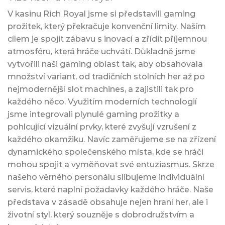
V kasinu Rich Royal jsme si představili gaming
prožitek, který překračuje konvenční limity. Naším
cílem je spojit zábavu s inovací a zřídit příjemnou
atmosféru, která hráče uchvátí. Důkladně jsme
vytvořili naši gaming oblast tak, aby obsahovala
množství variant, od tradičních stolních her až po
nejmodernější slot machines, a zajistili tak pro
každého něco. Využitím moderních technologií
jsme integrovali plynulé gaming prožitky a
pohlcující vizuální prvky, které zvyšují vzrušení z
každého okamžiku. Navíc zaměřujeme se na zřízení
dynamického společenského místa, kde se hráči
mohou spojit a vyměňovat své entuziasmus. Skrze
našeho věrného personálu slibujeme individuální
servis, které naplní požadavky každého hráče. Naše
představa v zásadě obsahuje nejen hraní her, ale i
životní styl, který souzněje s dobrodružstvím a