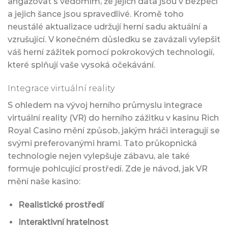
angažovat s vědomím, že jejich data jsou v bezpečí
a jejich šance jsou spravedlivé. Kromě toho
neustálé aktualizace udržují herní sadu aktuální a
vzrušující. V konečném důsledku se zavázali vylepšit
váš herní zážitek pomocí pokrokových technologií,
které splňují vaše vysoká očekávání.
Integrace virtuální reality
S ohledem na vývoj herního průmyslu integrace
virtuální reality (VR) do herního zážitku v kasinu Rich
Royal Casino mění způsob, jakým hráči interagují se
svými preferovanými hrami. Tato průkopnická
technologie nejen vylepšuje zábavu, ale také
formuje pohlcující prostředí. Zde je návod, jak VR
mění naše kasino:
Realistické prostředí
Interaktivní hratelnost