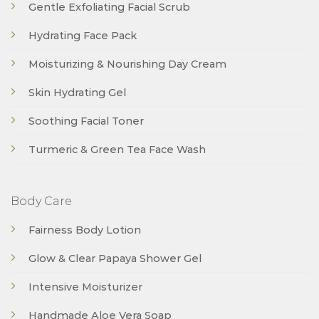
Gentle Exfoliating Facial Scrub
Hydrating Face Pack
Moisturizing & Nourishing Day Cream
Skin Hydrating Gel
Soothing Facial Toner
Turmeric & Green Tea Face Wash
Body Care
Fairness Body Lotion
Glow & Clear Papaya Shower Gel
Intensive Moisturizer
Handmade Aloe Vera Soap