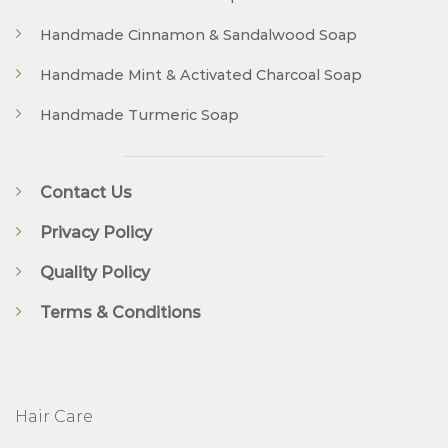
Handmade Cinnamon & Sandalwood Soap
Handmade Mint & Activated Charcoal Soap
Handmade Turmeric Soap
Contact Us
Privacy Policy
Quality Policy
Terms & Conditions
Hair Care