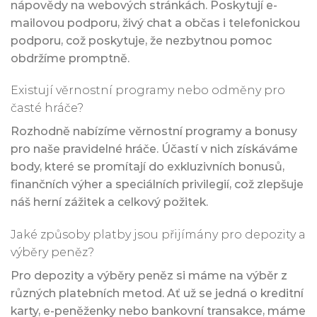
nápovědy na webových stránkách. Poskytují e-
mailovou podporu, živý chat a občas i telefonickou
podporu, což poskytuje, že nezbytnou pomoc
obdržíme promptně.
Existují věrnostní programy nebo odměny pro
časté hráče?
Rozhodně nabízíme věrnostní programy a bonusy
pro naše pravidelné hráče. Účastí v nich získáváme
body, které se promítají do exkluzivních bonusů,
finančních výher a speciálních privilegií, což zlepšuje
náš herní zážitek a celkový požitek.
Jaké způsoby platby jsou přijímány pro depozity a
výběry peněz?
Pro depozity a výběry peněz si máme na výběr z
různých platebních metod. Ať už se jedná o kreditní
karty, e-peněženky nebo bankovní transakce, máme