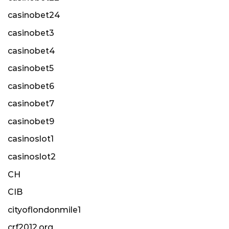
casinobet24
casinobet3
casinobet4
casinobet5
casinobet6
casinobet7
casinobet9
casinoslot1
casinoslot2
CH
CIB
cityoflondonmile1
crf2012.org