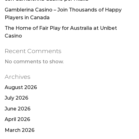
Gamblerina Casino – Join Thousands of Happy
Players in Canada
The Home of Fair Play for Australia at Unibet
Casino
Recent Comments
No comments to show.
Archives
August 2026
July 2026
June 2026
April 2026
March 2026