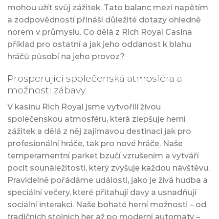
mohou užít svůj zážitek. Tato balanc mezi napětím
a zodpovědností přináší důležité dotazy ohledně
norem v průmyslu. Co dělá z Rich Royal Casina
příklad pro ostatní a jak jeho oddanost k blahu
hráčů působí na jeho provoz?
Prosperující společenská atmosféra a
možnosti zábavy
V kasinu Rich Royal jsme vytvořili živou
společenskou atmosféru, která zlepšuje herní
zážitek a dělá z něj zajímavou destinaci jak pro
profesionální hráče, tak pro nové hráče. Naše
temperamentní parket bzučí vzrušením a vytváří
pocit sounáležitosti, který zvyšuje každou návštěvu.
Pravidelně pořádáme události, jako je živá hudba a
speciální večery, které přitahují davy a usnadňují
sociální interakci. Naše bohaté herní možnosti – od
tradičních stolních her až po moderní automaty –