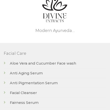
Modern Ayurveda....
Facial Care
Aloe Vera and Cucumber Face wash
Anti Aging Serum
Anti Pigmentation Serum
Facial Cleanser
Fairness Serum