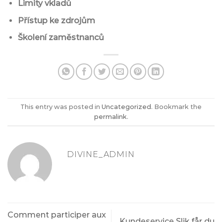
Limity vkladů
Přístup ke zdrojům
Školení zaměstnanců
This entry was posted in
Uncategorized
. Bookmark the
permalink
.
DIVINE_ADMIN
Comment participer aux
Kundeservice Slik får du