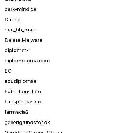
dark-mind.de
Dating
dec_bh_main
Delete Malware
diplomm-i
diplomrooma.com
EC
edudiplomsa
Extentions Info
Fairspin-casino
farmacia2
gallerigrundstof.dk
Gamdom Casino Official