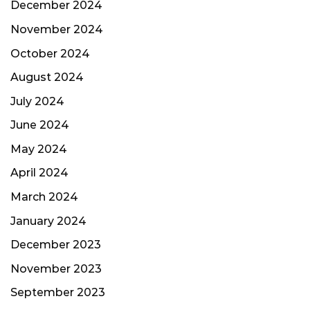
December 2024
November 2024
October 2024
August 2024
July 2024
June 2024
May 2024
April 2024
March 2024
January 2024
December 2023
November 2023
September 2023