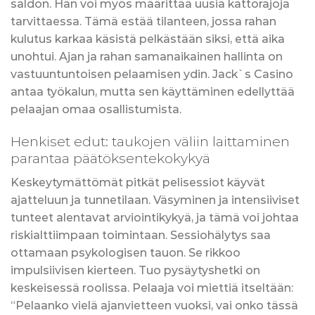
saldon. Hän voi myös määrittää uusia kattorajoja
tarvittaessa. Tämä estää tilanteen, jossa rahan
kulutus karkaa käsistä pelkästään siksi, että aika
unohtui. Ajan ja rahan samanaikainen hallinta on
vastuuntuntoisen pelaamisen ydin. Jack`s Casino
antaa työkalun, mutta sen käyttäminen edellyttää
pelaajan omaa osallistumista.
Henkiset edut: taukojen väliin laittaminen
parantaa päätöksentekokykyä
Keskeytymättömät pitkät pelisessiot käyvät
ajatteluun ja tunnetilaan. Väsyminen ja intensiiviset
tunteet alentavat arviointikykyä, ja tämä voi johtaa
riskialttiimpaan toimintaan. Sessiohälytys saa
ottamaan psykologisen tauon. Se rikkoo
impulsiivisen kierteen. Tuo pysäytyshetki on
keskeisessä roolissa. Pelaaja voi miettiä itseltään:
“Pelaanko vielä ajanvietteen vuoksi, vai onko tässä