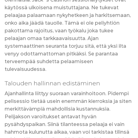
käytössä ulkoisena muistuttajana. Ne tukevat
pelaajaa palaamaan nykyhetkeen ja harkitsemaan,
onko aika jäädä tauolle. Tämä ei ole peliyhtiön
pakottama rajoitus, vaan työkalu joka tukee
pelaajan omaa tarkkaavaisuutta. Ajan
systemaattinen seuranta torjuu sitä, että yksi ilta
venyy odottamattoman pitkäksi. Se parantaa
terveempää suhdetta pelaamiseen
tulevaisuudessa.
Talouden hallinnan edistäminen
Ajanhallinta liittyy suoraan varainhoitoon. Pidempi
pelisessio tietää usein enemmän kierroksia ja siten
merkittävämpiä mahdollisia kustannuksia.
Pelijakson varoitukset antavat hyvän
pysähdyspaikan. Siinä tilanteessa pelaaja ei vain
hahmota kulunutta aikaa, vaan voi tarkistaa tilinsä