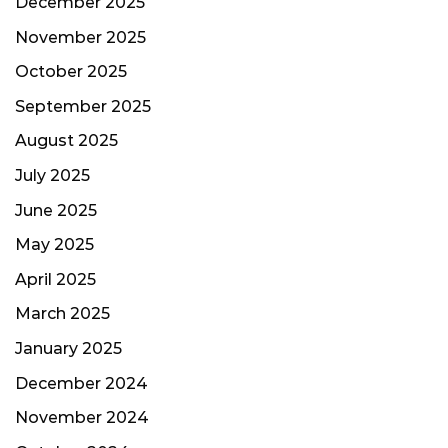
December 2025
November 2025
October 2025
September 2025
August 2025
July 2025
June 2025
May 2025
April 2025
March 2025
January 2025
December 2024
November 2024