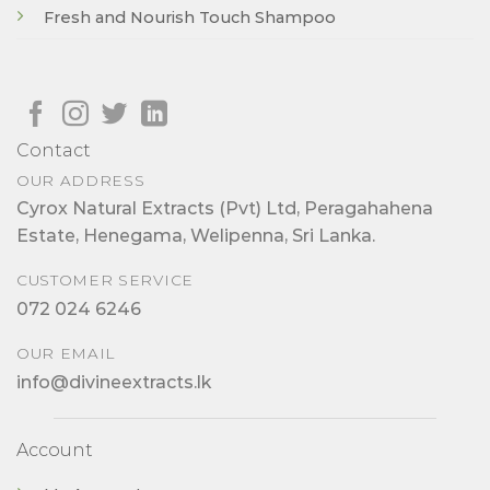
Fresh and Nourish Touch Shampoo
Contact
OUR ADDRESS
Cyrox Natural Extracts (Pvt) Ltd, Peragahahena
Estate, Henegama, Welipenna, Sri Lanka.
CUSTOMER SERVICE
072 024 6246
OUR EMAIL
info@divineextracts.lk
Account