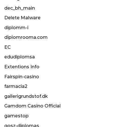
dec_bh_main
Delete Malware
diplomm-i
diplomrooma.com
EC
edudiplomsa
Extentions Info
Fairspin-casino
farmacia2
gallerigrundstof.dk
Gamdom Casino Official
gamestop
gosz-diplomas