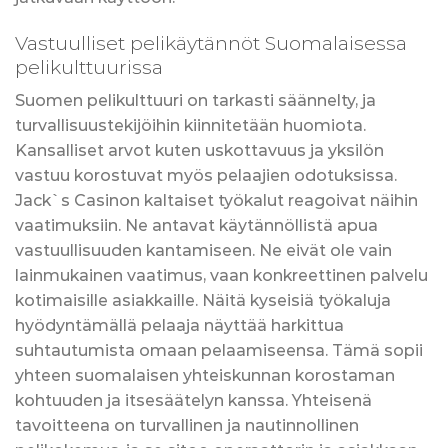
Vastuulliset pelikäytännöt Suomalaisessa
pelikulttuurissa
Suomen pelikulttuuri on tarkasti säännelty, ja
turvallisuustekijöihin kiinnitetään huomiota.
Kansalliset arvot kuten uskottavuus ja yksilön
vastuu korostuvat myös pelaajien odotuksissa.
Jack`s Casinon kaltaiset työkalut reagoivat näihin
vaatimuksiin. Ne antavat käytännöllistä apua
vastuullisuuden kantamiseen. Ne eivät ole vain
lainmukainen vaatimus, vaan konkreettinen palvelu
kotimaisille asiakkaille. Näitä kyseisiä työkaluja
hyödyntämällä pelaaja näyttää harkittua
suhtautumista omaan pelaamiseensa. Tämä sopii
yhteen suomalaisen yhteiskunnan korostaman
kohtuuden ja itsesäätelyn kanssa. Yhteisenä
tavoitteena on turvallinen ja nautinnollinen