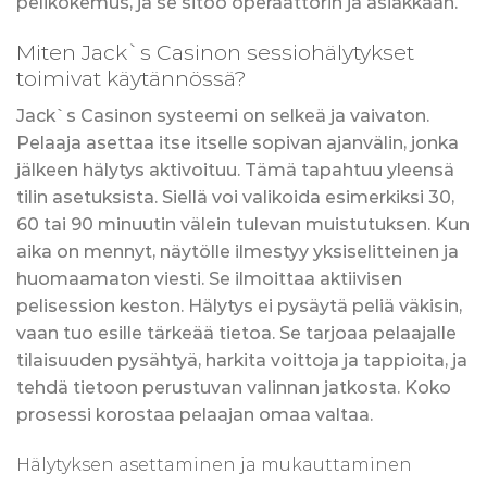
pelikokemus, ja se sitoo operaattorin ja asiakkaan.
Miten Jack`s Casinon sessiohälytykset
toimivat käytännössä?
Jack`s Casinon systeemi on selkeä ja vaivaton.
Pelaaja asettaa itse itselle sopivan ajanvälin, jonka
jälkeen hälytys aktivoituu. Tämä tapahtuu yleensä
tilin asetuksista. Siellä voi valikoida esimerkiksi 30,
60 tai 90 minuutin välein tulevan muistutuksen. Kun
aika on mennyt, näytölle ilmestyy yksiselitteinen ja
huomaamaton viesti. Se ilmoittaa aktiivisen
pelisession keston. Hälytys ei pysäytä peliä väkisin,
vaan tuo esille tärkeää tietoa. Se tarjoaa pelaajalle
tilaisuuden pysähtyä, harkita voittoja ja tappioita, ja
tehdä tietoon perustuvan valinnan jatkosta. Koko
prosessi korostaa pelaajan omaa valtaa.
Hälytyksen asettaminen ja mukauttaminen