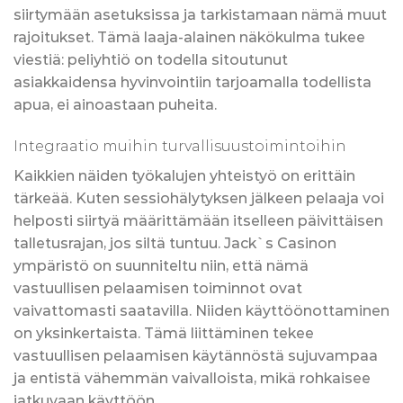
siirtymään asetuksissa ja tarkistamaan nämä muut
rajoitukset. Tämä laaja-alainen näkökulma tukee
viestiä: peliyhtiö on todella sitoutunut
asiakkaidensa hyvinvointiin tarjoamalla todellista
apua, ei ainoastaan puheita.
Integraatio muihin turvallisuustoimintoihin
Kaikkien näiden työkalujen yhteistyö on erittäin
tärkeää. Kuten sessiohälytyksen jälkeen pelaaja voi
helposti siirtyä määrittämään itselleen päivittäisen
talletusrajan, jos siltä tuntuu. Jack`s Casinon
ympäristö on suunniteltu niin, että nämä
vastuullisen pelaamisen toiminnot ovat
vaivattomasti saatavilla. Niiden käyttöönottaminen
on yksinkertaista. Tämä liittäminen tekee
vastuullisen pelaamisen käytännöstä sujuvampaa
ja entistä vähemmän vaivalloista, mikä rohkaisee
jatkuvaan käyttöön.