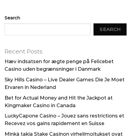
Search
SEARCH
Recent Posts
Hæv indsatsen for ægte penge på Felicebet
Casino uden begrænsninger i Danmark
Sky Hills Casino – Live Dealer Games Die Je Moet
Ervaren in Nederland
Bet for Actual Money and Hit the Jackpot at
Kingmaker Casino in Canada
LuckyCapone Casino – Jouez sans restrictions et
Recevez vos gains rapidement en Suisse
Minkä takia Stake Casinon virheilmoitukset ovat