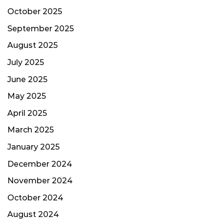
October 2025
September 2025
August 2025
July 2025
June 2025
May 2025
April 2025
March 2025
January 2025
December 2024
November 2024
October 2024
August 2024