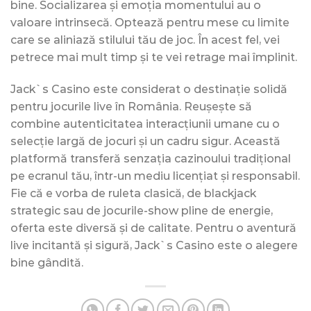
bine. Socializarea și emoția momentului au o
valoare intrinsecă. Optează pentru mese cu limite
care se aliniază stilului tău de joc. În acest fel, vei
petrece mai mult timp și te vei retrage mai împlinit.
Jack`s Casino este considerat o destinație solidă
pentru jocurile live în România. Reușește să
combine autenticitatea interacțiunii umane cu o
selecție largă de jocuri și un cadru sigur. Această
platformă transferă senzația cazinoului tradițional
pe ecranul tău, într-un mediu licențiat și responsabil.
Fie că e vorba de ruleta clasică, de blackjack
strategic sau de jocurile-show pline de energie,
oferta este diversă și de calitate. Pentru o aventură
live incitantă și sigură, Jack`s Casino este o alegere
bine gândită.