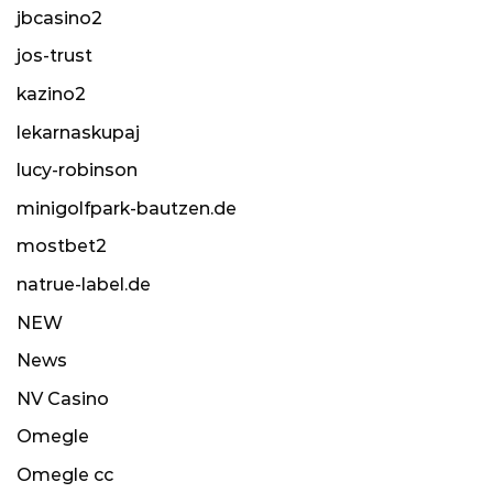
jbcasino2
jos-trust
kazino2
lekarnaskupaj
lucy-robinson
minigolfpark-bautzen.de
mostbet2
natrue-label.de
NEW
News
NV Casino
Omegle
Omegle cc