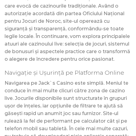
care evocă de cazinourile tradiționale. Având o
autorizație acordată din partea Oficiului Național
pentru Jocuri de Noroc, site-ul operează cu
siguranță și transparență, conformându-se toate
legile locale. În continuare, vom explora principalele
atuuri ale cazinoului live: selecția de jocuri, sistemul
de bonusuri și aspectele practice care o transformă
o alegere de încredere pentru orice pasionat.
Navigație și Ușurință pe Platforma Online
Navigarea pe Jack`s Casino este simplă. Meniul te
conduce în mai multe clicuri către zona de cazino
live. Jocurile disponibile sunt structurate în grupuri
ușor de înțeles, iar opțiunile de filtrare te ajută să
găsești rapid un anumit joc sau furnizor. Site-ul
rulează la fel de performant pe calculator cât și pe
telefon mobil sau tabletă. În cele mai multe cazuri,