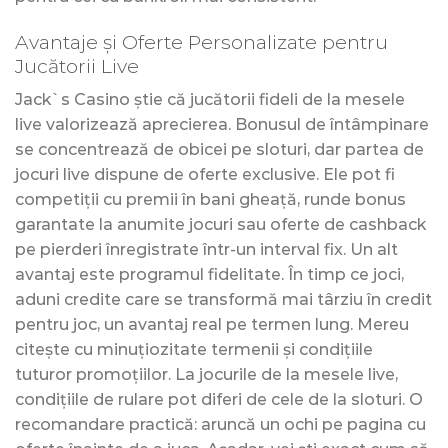
Avantaje și Oferte Personalizate pentru
Jucătorii Live
Jack`s Casino știe că jucătorii fideli de la mesele
live valorizează aprecierea. Bonusul de întâmpinare
se concentrează de obicei pe sloturi, dar partea de
jocuri live dispune de oferte exclusive. Ele pot fi
competiții cu premii în bani gheață, runde bonus
garantate la anumite jocuri sau oferte de cashback
pe pierderi înregistrate într-un interval fix. Un alt
avantaj este programul fidelitate. În timp ce joci,
aduni credite care se transformă mai târziu în credit
pentru joc, un avantaj real pe termen lung. Mereu
citește cu minuțiozitate termenii și condițiile
tuturor promoțiilor. La jocurile de la mesele live,
condițiile de rulare pot diferi de cele de la sloturi. O
recomandare practică: aruncă un ochi pe pagina cu