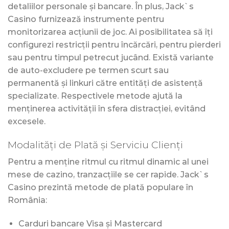
detaliilor personale și bancare. În plus, Jack`s
Casino furnizează instrumente pentru
monitorizarea acțiunii de joc. Ai posibilitatea să îți
configurezi restricții pentru încărcări, pentru pierderi
sau pentru timpul petrecut jucând. Există variante
de auto-excludere pe termen scurt sau
permanentă și linkuri către entități de asistență
specializate. Respectivele metode ajută la
menținerea activității în sfera distracției, evitând
excesele.
Modalități de Plată și Serviciu Clienți
Pentru a menține ritmul cu ritmul dinamic al unei
mese de cazino, tranzacțiile se cer rapide. Jack`s
Casino prezintă metode de plată populare în
România:
Carduri bancare Visa și Mastercard