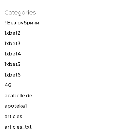
Categories
! Без рубрики
1xbet2
1xbet3
1xbet4
1xbet5
1xbet6
46
acabelle.de
apoteka1
articles
articles_txt