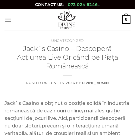
Skip
CONTACT US:
072 024 6246...
to
content
0
UNCATEGORIZED
Jack`s Casino – Descoperă
Acțiunea Live Oricând pe Piața
Românească
POSTED ON
JUNE 16, 2026
BY
DIVINE_ADMIN
Jack`s Casino a obținut o poziție solidă în industria
românească de cazinouri online, mai ales grație
secțiunii de jocuri live. Aici, participanții descoperă
nu doar sloturi, precum și o interacțiune umană
veritabilă, alături de croupieri reali și un ambient