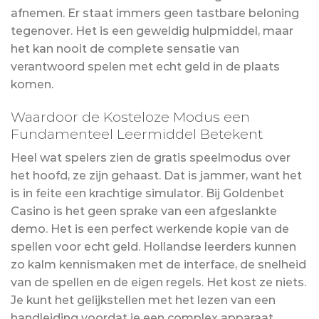
afnemen. Er staat immers geen tastbare beloning
tegenover. Het is een geweldig hulpmiddel, maar
het kan nooit de complete sensatie van
verantwoord spelen met echt geld in de plaats
komen.
Waardoor de Kosteloze Modus een
Fundamenteel Leermiddel Betekent
Heel wat spelers zien de gratis speelmodus over
het hoofd, ze zijn gehaast. Dat is jammer, want het
is in feite een krachtige simulator. Bij Goldenbet
Casino is het geen sprake van een afgeslankte
demo. Het is een perfect werkende kopie van de
spellen voor echt geld. Hollandse leerders kunnen
zo kalm kennismaken met de interface, de snelheid
van de spellen en de eigen regels. Het kost ze niets.
Je kunt het gelijkstellen met het lezen van een
handleiding voordat je een complex apparaat