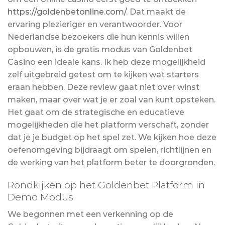
https://goldenbetonline.com/
. Dat maakt de
ervaring plezieriger en verantwoorder. Voor
Nederlandse bezoekers die hun kennis willen
opbouwen, is de gratis modus van Goldenbet
Casino een ideale kans. Ik heb deze mogelijkheid
zelf uitgebreid getest om te kijken wat starters
eraan hebben. Deze review gaat niet over winst
maken, maar over wat je er zoal van kunt opsteken.
Het gaat om de strategische en educatieve
mogelijkheden die het platform verschaft, zonder
dat je je budget op het spel zet. We kijken hoe deze
oefenomgeving bijdraagt om spelen, richtlijnen en
de werking van het platform beter te doorgronden.
Rondkijken op het Goldenbet Platform in
Demo Modus
We begonnen met een verkenning op de