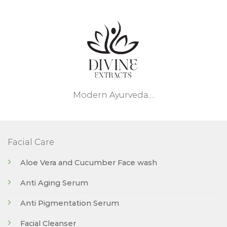
Modern Ayurveda....
Facial Care
Aloe Vera and Cucumber Face wash
Anti Aging Serum
Anti Pigmentation Serum
Facial Cleanser