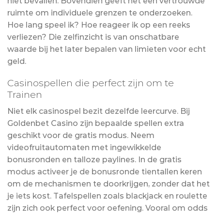
niet bevallen. Bovendien geeft het een vertrouwde
ruimte om individuele grenzen te onderzoeken.
Hoe lang speel ik? Hoe reageer ik op een reeks
verliezen? Die zelfinzicht is van onschatbare
waarde bij het later bepalen van limieten voor echt
geld.
Casinospellen die perfect zijn om te
Trainen
Niet elk casinospel bezit dezelfde leercurve. Bij
Goldenbet Casino zijn bepaalde spellen extra
geschikt voor de gratis modus. Neem
videofruitautomaten met ingewikkelde
bonusronden en talloze paylines. In de gratis
modus activeer je de bonusronde tientallen keren
om de mechanismen te doorkrijgen, zonder dat het
je iets kost. Tafelspellen zoals blackjack en roulette
zijn zich ook perfect voor oefening. Vooral om odds