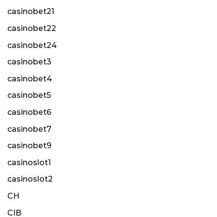
casinobet21
casinobet22
casinobet24
casinobet3
casinobet4
casinobet5
casinobet6
casinobet7
casinobet9
casinoslot1
casinoslot2
CH
CIB