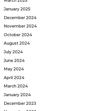
March 2025
January 2025
December 2024
November 2024
October 2024
August 2024
July 2024
June 2024
May 2024
April 2024
March 2024
January 2024
December 2023