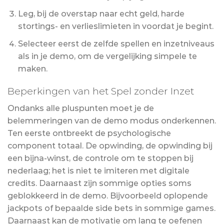
Leg, bij de overstap naar echt geld, harde
stortings- en verlieslimieten in voordat je begint.
Selecteer eerst de zelfde spellen en inzetniveaus
als in je demo, om de vergelijking simpele te
maken.
Beperkingen van het Spel zonder Inzet
Ondanks alle pluspunten moet je de
belemmeringen van de demo modus onderkennen.
Ten eerste ontbreekt de psychologische
component totaal. De opwinding, de opwinding bij
een bijna-winst, de controle om te stoppen bij
nederlaag; het is niet te imiteren met digitale
credits. Daarnaast zijn sommige opties soms
geblokkeerd in de demo. Bijvoorbeeld oplopende
jackpots of bepaalde side bets in sommige games.
Daarnaast kan de motivatie om lang te oefenen