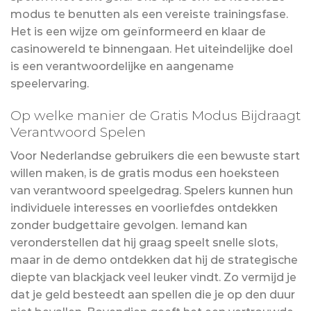
modus te benutten als een vereiste trainingsfase.
Het is een wijze om geïnformeerd en klaar de
casinowereld te binnengaan. Het uiteindelijke doel
is een verantwoordelijke en aangename
speelervaring.
Op welke manier de Gratis Modus Bijdraagt
Verantwoord Spelen
Voor Nederlandse gebruikers die een bewuste start
willen maken, is de gratis modus een hoeksteen
van verantwoord speelgedrag. Spelers kunnen hun
individuele interesses en voorliefdes ontdekken
zonder budgettaire gevolgen. Iemand kan
veronderstellen dat hij graag speelt snelle slots,
maar in de demo ontdekken dat hij de strategische
diepte van blackjack veel leuker vindt. Zo vermijd je
dat je geld besteedt aan spellen die je op den duur