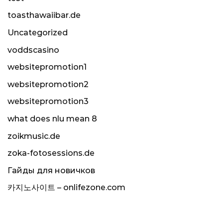
toasthawaiibar.de
Uncategorized
voddscasino
websitepromotion1
websitepromotion2
websitepromotion3
what does nlu mean 8
zoikmusic.de
zoka-fotosessions.de
Гайды для новичков
카지노사이트 – onlifezone.com