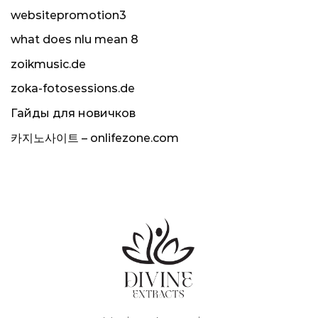
websitepromotion3
what does nlu mean 8
zoikmusic.de
zoka-fotosessions.de
Гайды для новичков
카지노사이트 – onlifezone.com