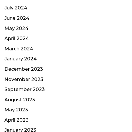
July 2024
June 2024
May 2024
April 2024
March 2024
January 2024
December 2023
November 2023
September 2023
August 2023
May 2023
April 2023
January 2023