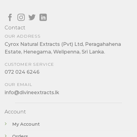
Contact
OUR ADDRESS
Cyrox Natural Extracts (Pvt) Ltd, Peragahahena
Estate, Henegama, Welipenna, Sri Lanka.
CUSTOMER SERVICE
072 024 6246
OUR EMAIL
info@divineextracts.lk
Account
My Account
Orders