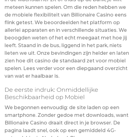
meteen kunnen spelen. Om die reden hebben we
de mobiele flexibiliteit van Billionaire Casino eens
flink getest. We beoordeelden het platform op
allerlei apparaten en in verschillende situaties. We
beoogden weten of het echt meegaat met hoe jij
leeft. Staand in de bus, liggend in het park, niets
lieten we uit. Onze bevindingen zijn helder en laten
zien hoe dit casino de standaard zet voor mobiel
spelen. Lees verder voor een diepgaand overzicht
van wat er haalbaar is.
De eerste indruk: Onmiddellijke
Beschikbaarheid op Mobiel
We begonnen eenvoudig: de site laden op een
smartphone. Zonder gedoe met downloads, want
Billionaire Casino draait direct in je browser. De
pagina laadt snel, ook op een gemiddeld 4G-