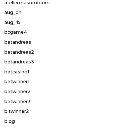
ateliermasomi.com
aug_bh
aug_rb
bcgame4
betandreas
betandreas2
betandreas3
betcasino1
betwinner1
betwinner2
betwinner3
bitwinner2
blog