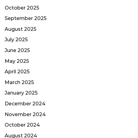
October 2025
September 2025
August 2025
July 2025
June 2025
May 2025
April 2025
March 2025
January 2025
December 2024
November 2024
October 2024
August 2024