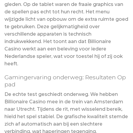
gleden. Op de tablet waren de fraaie graphics van
de spellen pas echt tot hun recht. Het menu
wijzigde licht van opbouw om de extra ruimte goed
te gebruiken. Deze gelijkmatigheid over
verschillende apparaten is technisch
indrukwekkend. Het toont aan dat Billionaire
Casino werkt aan een beleving voor iedere
Nederlandse speler, wat voor toestel hij of zij ook
heeft.
Gamingervaring onderweg: Resultaten Op
pad
De echte test geschiedt onderweg. We hebben
Billionaire Casino mee in de trein van Amsterdam
naar Utrecht. Tijdens de rit, met wisselend bereik,
hield het spel stabiel. De grafische kwaliteit stemde
zich af automatisch aan bij een slechtere
verbinding, wat haperingen tegenging.