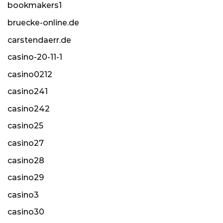
bookmakers1
bruecke-online.de
carstendaerr.de
casino-20-11-1
casino0212
casino241
casino242
casino25
casino27
casino28
casino29
casino3
casino30