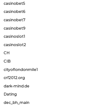
casinobet5
casinobet6
casinobet7
casinobet9
casinoslot1
casinoslot2
CH
CIB
cityoflondonmile1
crf2012.org
dark-mind.de
Dating
dec_bh_main