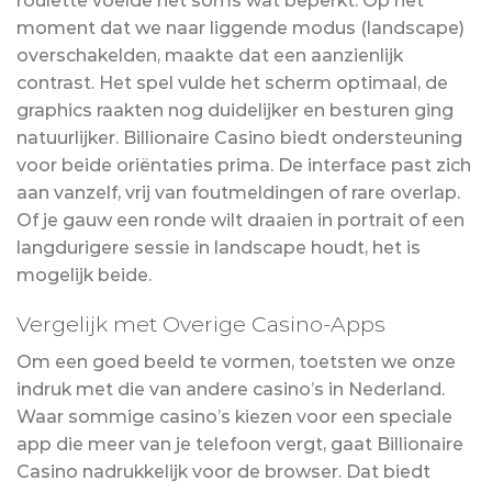
roulette voelde het soms wat beperkt. Op het
moment dat we naar liggende modus (landscape)
overschakelden, maakte dat een aanzienlijk
contrast. Het spel vulde het scherm optimaal, de
graphics raakten nog duidelijker en besturen ging
natuurlijker. Billionaire Casino biedt ondersteuning
voor beide oriëntaties prima. De interface past zich
aan vanzelf, vrij van foutmeldingen of rare overlap.
Of je gauw een ronde wilt draaien in portrait of een
langdurigere sessie in landscape houdt, het is
mogelijk beide.
Vergelijk met Overige Casino-Apps
Om een goed beeld te vormen, toetsten we onze
indruk met die van andere casino’s in Nederland.
Waar sommige casino’s kiezen voor een speciale
app die meer van je telefoon vergt, gaat Billionaire
Casino nadrukkelijk voor de browser. Dat biedt