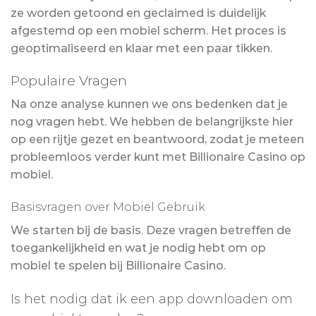
ze worden getoond en geclaimed is duidelijk
afgestemd op een mobiel scherm. Het proces is
geoptimaliseerd en klaar met een paar tikken.
Populaire Vragen
Na onze analyse kunnen we ons bedenken dat je
nog vragen hebt. We hebben de belangrijkste hier
op een rijtje gezet en beantwoord, zodat je meteen
probleemloos verder kunt met Billionaire Casino op
mobiel.
Basisvragen over Mobiel Gebruik
We starten bij de basis. Deze vragen betreffen de
toegankelijkheid en wat je nodig hebt om op
mobiel te spelen bij Billionaire Casino.
Is het nodig dat ik een app downloaden om