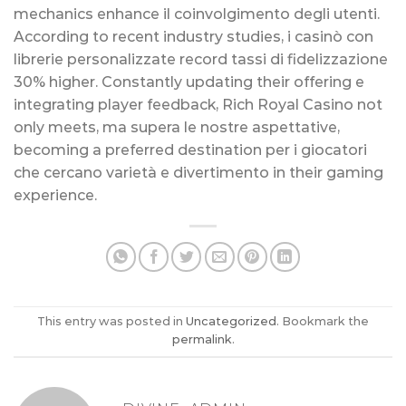
mechanics enhance il coinvolgimento degli utenti.
According to recent industry studies, i casinò con
librerie personalizzate record tassi di fidelizzazione
30% higher. Constantly updating their offering e
integrating player feedback, Rich Royal Casino not
only meets, ma supera le nostre aspettative,
becoming a preferred destination per i giocatori
che cercano varietà e divertimento in their gaming
experience.
This entry was posted in
Uncategorized
. Bookmark the
permalink
.