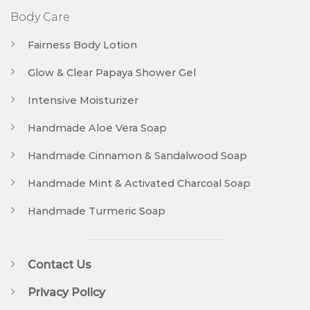
Body Care
Fairness Body Lotion
Glow & Clear Papaya Shower Gel
Intensive Moisturizer
Handmade Aloe Vera Soap
Handmade Cinnamon & Sandalwood Soap
Handmade Mint & Activated Charcoal Soap
Handmade Turmeric Soap
Contact Us
Privacy Policy