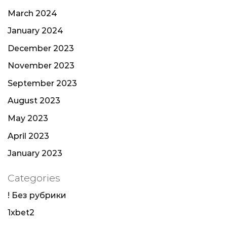
March 2024
January 2024
December 2023
November 2023
September 2023
August 2023
May 2023
April 2023
January 2023
Categories
! Без рубрики
1xbet2