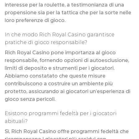
interesse per la roulette, a testimonianza di una
propensione sia per la tattica che per la sorte nelle
loro preferenze di gioco.
In che modo Rich Royal Casino garantisce
pratiche di gioco responsabile?
Rich Royal Casino pone importanza al gioco
responsabile, fornendo opzioni di autoesclusione,
limiti di deposito e strumenti per i giocatori.
Abbiamo constatato che queste misure
contribuiscono a costruire un ambiente più
protetto, assicurando ai giocatori un’esperienza di
gioco senza pericoli.
Esistono programmi fedeltà per i giocatori
abituali?
Sì, Rich Royal Casino offre programmi fedeltà che