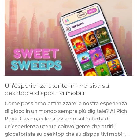
Un’esperienza utente immersiva su
desktop e dispositivi mobili.
Come possiamo ottimizzare la nostra esperienza
di gioco in un mondo sempre più digitale? Al Rich
Royal Casino, ci focalizziamo sull’offerta di
un’esperienza utente coinvolgente che attiri i
giocatori sia su desktop che su dispositivi mobili. I