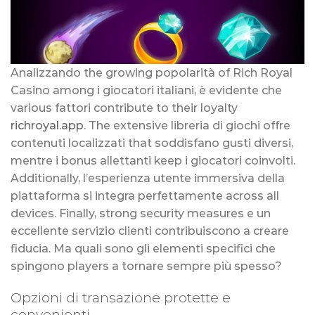
Analizzando the growing popolarità of Rich Royal
Casino among i giocatori italiani, è evidente che
various fattori contribute to their loyalty
richroyal.app
. The extensive libreria di giochi offre
contenuti localizzati that soddisfano gusti diversi,
mentre i bonus allettanti keep i giocatori coinvolti.
Additionally, l’esperienza utente immersiva della
piattaforma si integra perfettamente across all
devices. Finally, strong security measures e un
eccellente servizio clienti contribuiscono a creare
fiducia. Ma quali sono gli elementi specifici che
spingono players a tornare sempre più spesso?
Opzioni di transazione protette e
convenienti