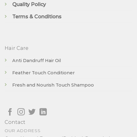
Quality Policy
Terms & Conditions
Hair Care
Anti Dandruff Hair Oil
Feather Touch Conditioner
Fresh and Nourish Touch Shampoo
Contact
OUR ADDRESS