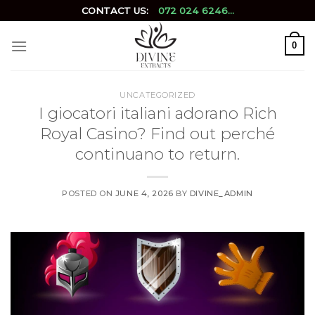
Skip
CONTACT US:
072 024 6246...
to
content
0
UNCATEGORIZED
I giocatori italiani adorano Rich
Royal Casino? Find out perché
continuano to return.
POSTED ON
JUNE 4, 2026
BY
DIVINE_ADMIN